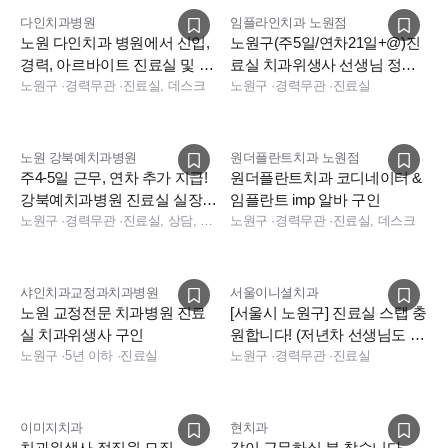
다인치과병원
임플라인치과 노원점
노원 다인치과 병원에서 신입,
노원구(주5일/연차21일+@)진
경력, 아르바이트 진료실 및 데
료실 치과위생사 선생님 정규
스크 인원 충원합니다
노원구
·
경력무관
·
진료실, 데스크
직 구인 합니다
노원구
·
경력무관
·
진료실
노원 강북예치과병원
원더플란트치과 노원점
주4-5일 근무, 연차 추가 지급!
원더플란트치과 코디네이터 &
강북예치과병원 진료실 실장,
임플란트 imp 알바 구인
스텝 채용
노원구
·
경력무관
·
진료실, 상담, 보험청구, 진료실, 상담, 실장, 소독실
노원구
·
경력무관
·
진료실, 데스크
샤인치과교정과치과병원
서울이니셜치과
노원 교정전문 치과병원 진료
[서울시 노원구] 진료실 스탭 충
실 치과위생사 구인
원합니다! (저년차 선생님도 환
노원구
·
5년 이하
·
진료실
영합니다!)
노원구
·
경력무관
·
진료실
이미지치과
현치과
치과위생사 정직원 모집
같이 근무하실 분 찾습니다.