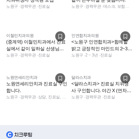
노원구
·
경력무관
·
진료실
노원구
·
경력무관
·
데스크, 보험청구, 진료실, 진료실
이철민치과의원
인연합치과의원
(중계역) 이철민치과에서 진료
<노원구 인연합치과>함께할
실에서 같이 일하실 선생님을
밝고 긍정적인 마인드의 2~3년
모십니다
노원구
·
경력무관
·
진료실
차 선생님 모십니다~!
노원구
·
2 ~ 3년
·
진료실
노원연세리안치과
달라스치과
노원연세리안치과 진료실 구인
<달라스치과> 진료실 치위생
합니다.
사 구인합니다. 야간 X (연차별
노원구
·
경력무관
·
상담, 진료실, 진료팀장, 보험청구
최고대우)
노원구
·
경력무관
·
진료실