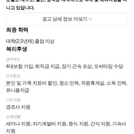
니고 있답니다.
처음 이 시스템에 적응하는게 쉽지 않을 수 있지만, 적응하시는
공고 상세 정보 더보기
분들은 나름 만족하고 다닙니다.
최종 학력
★ 근무조건(교정과)
대학(2,3년제)
졸업 이상
1. 근무시간 : 평균 주30.25시간 / 평균 3.5일 근무
복리후생
2. 근무요일 : 월,목 2시30~8시 / 화 9시30~7시 / 토,일 9시30~5시
급여제도
3. 고정 휴무 : 수,금, (토 또는 일)
4대보험 가입, 퇴직금 지급, 장기 근속 포상, 오버타임 수당
근무환경
★ 1시간 30분의 충분한 점심시간 (점심 도시락 제공/ 저녁 간식
본인 및 가족 치료비 할인, 청소 인력, 직원휴게실, 소독 인력,
제공)
유니폼지급
★ 광교호수공원의 산책로에서 점심시간을 활용한 운동?
기타 지원
★ 1,2,3,4,5,6,7 근속년수에 따른 포상 제공
경조사 지원
★ 팀별 회식(격달)
교육/생활
★ 병원 근처 커피 전문점에서 음료쿠폰제공(격달)
세미나 지원, 자기계발비 지원, 중식 지원, 간식 지원, 기숙사
★ 1인기숙사 제공(병원에서 10분거리) 또는 월세 지원(30만원)
지원