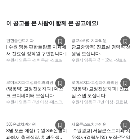
* 구성원 : 원장님 16명 / 통합전문의 4명 / 마취통증의학원장
2명 / 실장님 6명 / 홍보실장님 1명
/ 팀장님 4명 / 마케팅팀장님 1명 / 진료실 15명 / 원내기공사
이 공고를 본 사람이 함께 본 공고에요!
1명 / 데스크 6명 / 아르바이트 3명 / 콜센터 3명 / 바닥 청소여
사님 2명 / 기구 소독여사님 3명 / 기구 수거여사님 4명
편한플란트치과
광교스카이치과의원
[ 수원 영통 편한플란트 치과에
광교중앙역) 진료실 경력직 선
서 진료실 정직원 구인합니다 ]
생님 모십니다.
수원시 영통구
·
경력무관
·
진료실
수원시 영통구
·
3 ~ 12년
·
진료실
로미오치과교정과치과의원
로미오치과교정과치과의원
(영통역) 교정전문치과 | 데스
(영통역) 교정전문치과 | 진료
크 코디네이터 모십니다
실 스텝 모십니다
수원시 영통구
·
1년 이상
·
데스크, 데스크, 데스크
수원시 영통구
·
1년 이상
·
진료실, 진료실, 데스크
365온결치과의원
서울쿤스트치과의원
8월 오픈 예정) 수원 365온결치
[수원광교] 서울쿤스트치과 치
과에서 총괄실장, 치과위생사
위생사(경력/신입) 모집-주4일