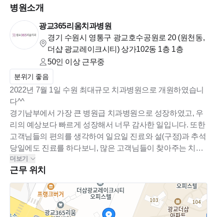
병원소개
더 성장이 가능한 치과병원입니다. 그럴려면 열정적인분들이
광교365리움치과병원
많이 오셨으면 합니다.
경기 수원시 영통구 광교호수공원로 20 (원천동,
분명이 쉽지 않은 병원입니다. 환자분들이 계속적으로 증가하
더샵 광교레이크시티) 상가102동 1층
1층
고 있기때문에요..
50인 이상
근무중
분위기 좋음
그래서 저희 원장님들은 타병원들 보다 【 급여 수준에서 많이! 많이 높
2022년 7월 1일 수원 최대규모 치과병원으로 개원하였습니
여두었습니다.】
다^^
경기남부에서 가장 큰 병원급 치과병원으로 성장하였고, 우
치과위생사로써, 오시는 환자분들에게 친절하고 따뜻하게 응대
리의 예상보다 빠르게 성장해서 너무 감사한 일입니다. 또한
하고 진료해드릴 수 있는 열정이 충만한 분들은 정말 즐겁게 다
고객님들의 편의를 생각하여 일요일 진료와 설(구정)과 추석
닐 수 있는 직장이라고 말씀드릴 수 있답니다.
당일에도 진료를 하다보니, 많은 고객님들이 찾아주는 치과
같이 따뜻하고,계속적으로 다닐 수 있는 병원으로 만들어주실
더보기
병원으로 자리매김 하였습니다. 그 성장 주축에는 바로 직원
분들의 많은 지원 부탁 드립니다.
근무 위치
분들이 있어주셨기에 가능한 일이였습니다. 처음 365일 휴
★ 모집분야
일 없는 진료를 시행하자고 했을때, 자진해서 추가 근무도 다
1. 2024년 신입들 : 00명 (배움에 대한 열정과 긍정적인 마인드
들 해주시고, 그러면서 많은 아르바이트, 많은 직원분들이 식
소유자 : 실력 보다는 꾸준하게, 뚝심있게, 포기하지 않고 계속
구가 되어주었습니다. 내일 처럼 열심히 해주시는 분들도 다