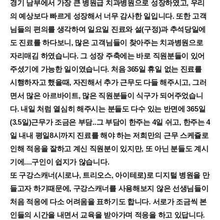
경기 남부에서 가장 큰 병원급 치과병원으로 성장하였고, 우리
수습시 주 38시간 (주1회 야간/ 주중 오프 / 토 또는 일 오
의 예상보다 빠르게 성장해서 너무 감사한 일입니다. 또한 고객
프) 수습 완료 후 30.25시간으로 근무시간 조절
님들의 편의를 생각하여 일요일 진료와 설(구정)과 추석당일에
도 진료를 하다보니, 많은 고객님들이 찾아주는 치과병원으로
자리매김 하였습니다. 그 성장 주축에는 바로 직원분들이 있어
주셨기에 가능한 일이였습니다. 처음 365일 휴일 없는 진료를
시행하자고 했을때, 자진해서 추가 근무도 다들 해주시고, 그러
면서 많은 아르바이트, 많은 직원분들이 식구가 되어주었습니
다. 내일 처럼 열심히 해주시는 분들도 다수 있는 반면에 365일
(3.5일)근무가 조금은 부담..그 부담이 한주는 4일 쉬고, 한주는 4
일 내내 평일8시까지 진료를 해야 하는 저희만의 근무 스케쥴로
인해 적응을 잘하고 계신 직원분이 있지만, 또 아닌 분들도 계시
기에....구인이 쉽지가 않습니다.
또 구강스캐너(시로나, 트리오스, 아이테로)로 디지털 병원을 만
들고자 하기때문에, 구강스캐너를 사용해보지 않은 선생님들이
처음 적응에 다소 어려움을 표하기도 합니다. 서로가 조금씩 본
인들의 시간을 내면서 교육을 받아가며 적응을 하고 있답니다.