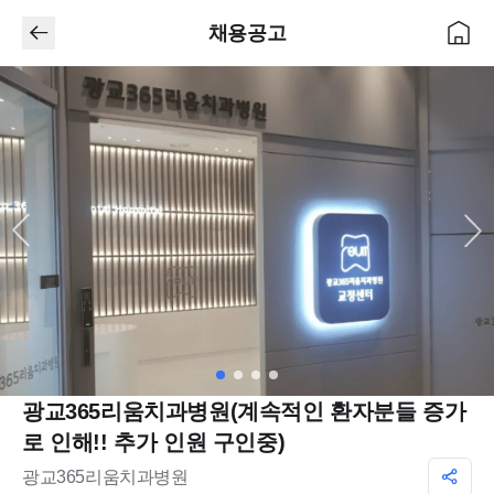
채용공고
광교365리움치과병원(계속적인 환자분들 증가
로 인해!! 추가 인원 구인중)
광교365리움치과병원