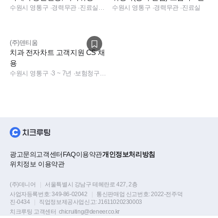
(저년차) 구인합니다.
수원시 영통구
·
경력무관
·
진료실, 진료팀장, 보험청구, 상담, 실장, 총괄실장, 데스크
수원시 영통구
·
경력무관
·
진료실
(주)덴티움
치과 전자차트 고객지원 CS 채
용
수원시 영통구
·
3 ~ 7년
·
보험청구, 상담, 경영지원, 사무직, 치과 보험청구, 치과 상담
광고문의
고객센터
FAQ
이용약관
개인정보처리방침
위치정보 이용약관
(주)데니어
|
서울특별시 강남구 테헤란로 427, 2층
사업자등록번호:
349-86-02042
|
통신판매업 신고번호:
2022-전주덕
진-0434
|
직업정보제공사업신고:
J1611020230003
치크루팅 고객센터
chicruiting@deneer.co.kr