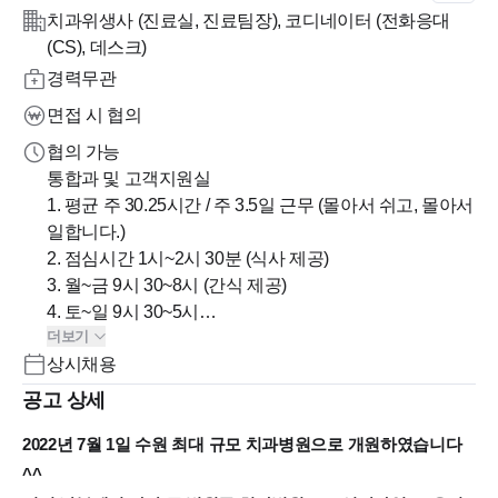
치과위생사 (진료실, 진료팀장), 코디네이터 (전화응대
(CS), 데스크)
경력무관
면접 시 협의
협의 가능
통합과 및 고객지원실
1. 평균 주 30.25시간 / 주 3.5일 근무 (몰아서 쉬고, 몰아서
일합니다.)
2. 점심시간 1시~2시 30분 (식사 제공)
3. 월~금 9시 30~8시 (간식 제공)
4. 토~일 9시 30~5시
더보기
상시채용
교정과
1. 평균 주 30.25시간 / 주3.5일 근무
공고 상세
2. 근무시간 월,목 2시30~8시 / 화 9시30~7시 / 토 또는 일
2022년 7월 1일 수원 최대 규모 치과병원으로 개원하였습니다
9시30~5시
3. 고정휴무 수,금, 토 또는 일
^^