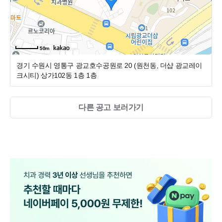
수 있는 반면에 365일(3.5일)근무가 조금은 부담..그 부담이
성장할 수 있는 분들)
한주는 5일 쉬고, 한주는 4일 쉬고, 한주는 4일 내내 평일8시
◆ 수습시 : 주 38시간 근무(주1회야간/주중 off/ 토 또는 일 휴
까지 진료를 해야하는 저희만의 근무스케쥴로 인해 적응을
무) 수습완료 후 주30.25시간으로 변경
잘하고 계신 직원분이 있지만, 또 아닌 분들도 계시기에....구
◆ 수습시 급여 100% 지급
인이 쉽지가 않습니다.
50m
2. 진료실 경력직 : 일반과 또는 교정과
또 구강스캐너(시로나, 트리오스, 아이테로)로 디지털 병원
경기 수원시 영통구 광교호수공원로 20 (원천동, 더샵 광교레이
3. 아르바이트 : 평일 하루도 좋고! 주말도 좋고!
을 만들고자 하기때문에, 구강스캐너를 사용해보지 않은 선
크시티) 상가102동 1층
1층
[통합과 / 교정과 / 데스크 / 고객지원실(전화업무)]
생님들이 처음 적응에 다소 어려움을 표하기도 합니다. 서로
🤣🤩많은 지원 부탁드립니다.
가 조금씩 본인들의 시간을 내면서 교육을 받아가며 적응을
다른 공고 보러가기
하고 있답니다.
간혹 이런 시스템에 적응을 못하시고 나가시는 분들도 있으
신데, 본인들의 역량이 부족한 것 보다는 저희 시스템을 적응
하기가 조금 어려워서 그런거라 충분히 이해하고 있답니다.
그런 이유로 구인에 참 많이 매번 올리는듯 합니다. 이런시스
템에 적응할 수 있는 분들이 많이 지원해주셨으면 하고, 더
큰 성장을 위해 같이 노력해주실 수 있는 분들의 소중한 인연
을 기다리고 있습니다.
* 구성원 수 : 65명