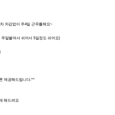
연차 차감없이 주4일 근무를해요~
 주말붙여서 쉬어서 5일정도 쉬어요)
고
론 제공해드립니다.^^
제 해드려요