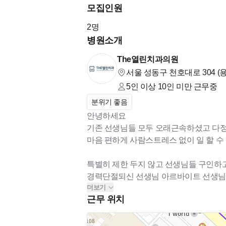
- 명절 상여금 지원
모집인원
2
명
- 정기 워크샵및 회식비(코로나여서 잠시 
병원소개
- 자기개발비 지원 (세미나비용 지원 ,운동
The열린치과의원
서울 성동구 천호대로 304 (
- 독립된 스텝휴게실 구비
5인 이상 10인 미만
근무중
분위기 좋음
- 병원청소 담당하시는 이모님 계심
안녕하세요
기존 선생님들 모두 오래근속하셨고 다
- 직원 본인및 직계가족 할인(50%)
마음 편하게 사람스트레스 없이 일 할 수
특별히 제한 두지 않고 선생님들 구인하
- 장기근속자 포상및 휴가
경력단절되신 선생님 아르바이트 선생님
더보기
세요^^
- 연차 제공 10개 (주중 휴일은 연차 차감없이
근무 위치
작은치과지만 좋은 조건으로 선생님들 
많이 지원해주세요
-휴가별도 제공
오시면 텃세나 이런건 걱정 안하셔도 됩