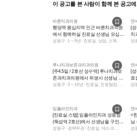
이 공고를 본 사람이 함께 본 공고에
바른치과의원
연
행당역 왕십리역 인근 바른치과의원
[
에서 함께하실 진료실 선생님 모십니
치
다.
성동구
·
1 ~ 9년
·
진료실, 상담, 소독실, 수술실, 데스크
성
루나치과보존과치과의원
연
[주4.5일 / 2호선 성수역] 루나치과보
[
존과치과의원에서 위생사 선생님 충
료
원합니다
성동구
·
3 ~ 10년
·
진료실, 진료팀장, 데스크, 보험청구, 상담
성
임플라인치과
연
[진료실 스텝] 임플라인치과 성동점
<
(뚝섬역 2호선)에서 선생님을 구인합
님 
니다.
성동구
·
경력무관
·
진료실, 데스크, 보험청구, 진료실
진
성