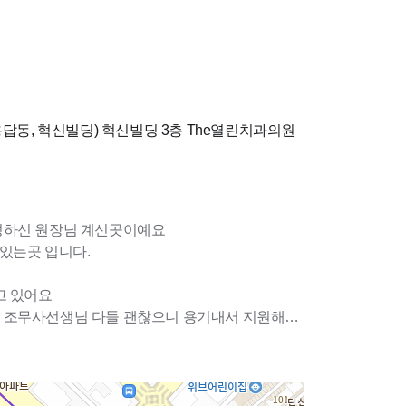
중단중입니다.)
비용일부 지원)
용답동, 혁신빌딩)
혁신빌딩 3층 The열린치과의원
정하신 원장님 계신곳이예요
 있는곳 입니다.
고 있어요
 조무사선생님 다들 괜찮으니 용기내서 지원해주
 쉼, 주4일)
기다리고 있어요
니다^^