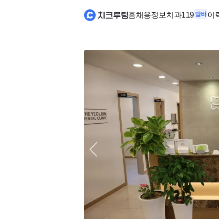
홈
채용정보
치과119
알바
이