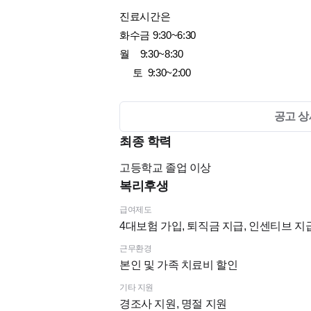
진료시간은
화수금 9:30~6:30
월 9:30~8:30
토 9:30~2:00
출근은 9시까지 오셔서 여유롭게 간단히 
공고 상
바닥청소 이모님 계셔서 오전이 바쁘지 않
최종 학력
위 설명외에도 많은 지원 있으니까 마음
고등학교
졸업 이상
복리후생
- 4대보험 세금 100%지원
급여제도
4대보험 가입, 퇴직금 지급, 인센티브 지
-인센티브 있음
근무환경
본인 및 가족 치료비 할인
- 경조사및 퇴직금 지원
기타 지원
경조사 지원, 명절 지원