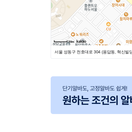
업무는 소독, 기구정리 간단한 어시위주
-점심저녁 제공
임시치아 제작이나 임프레션은 원장님이
능력향상을 위해 배우고 싶으신 분은 차근 차근
스텝선생님을 위한 독립된 휴게실 있습니
- 유니폼 당연 지급
알바선생님은 단기로 뽑고 있구요. 치과
50m
-재직자내일채움공제 제공
* 구성원 수 : 5명
서울 성동구 천호대로 304 (용답동, 혁신빌딩
* 구성원 : 원장님 1명 / 실장님 1명 / 진
많은 지원 부탁드려요!!