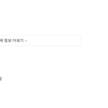
준비해주시면 됩니다.
세 정보 더보기
아요~
편히 문의주세요
급