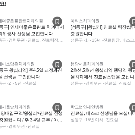
요!
세더좋은플란트치과의원
아티스치과의원
성동구] 연세더좋은플란트 치과에서
[성동구] [왕십리] 진료실 팀장&팀
과위생사 선생님 모집합니다
충원합니다.
동구
·
경력무관
·
진료실, 진료팀장, 데스크
성동구
·
1 ~ 15년
·
세미소담은치과의원
행당서울치과의원
성동구 왕십리역] 주4.5일 교정과진
2호선,5호선 왕십리역 행당역 행
실 선생님 구인합니다
울치과에서 진료실스탭을 모십니
동구
·
2 ~ 5년
·
진료실
(야간진료없음,주5일)
성동구
·
경력무관
·
진료실, 진료실
세서울숲치과의원
학교법인제인병원
한양대입구역/왕십리>진료실 선생
진료실, 데스크 선생님을 모십니다
충원합니다 / 주 3-4일 근무 / 야간
성동구
·
15년 이하
·
진료실
료 없음
동구
·
경력무관
·
진료실