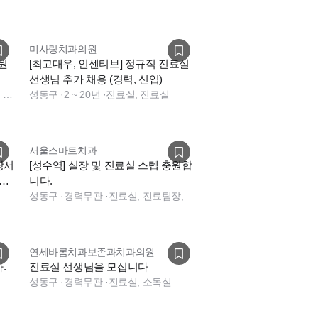
미사랑치과의원
원
[최고대우, 인센티브] 정규직 진료실
선생님 추가 채용 (경력, 신입)
진료팀장, 데스크, 보험청구, 상담, 진료실
성동구
·
2 ~ 20년
·
진료실, 진료실
서울스마트치과
당서
[성수역] 실장 및 진료실 스텝 충원합
다
니다.
성동구
·
경력무관
·
진료실, 진료팀장, 실장, 진료실
연세바롬치과보존과치과의원
.
진료실 선생님을 모십니다
성동구
·
경력무관
·
진료실, 소독실