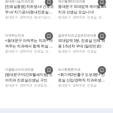
동대문나눔치과의원
제이웰365치과의원
[진료실충원] 치위생사/ 간호조
동대문구 외대앞역 제이웰365
무사/ 치기공사(원내진료실근
치과 선생님 모십니다!
무)/주5일/ 나이무관
동대문구
·
경력무관
·
원내기공사, 진료실, 진료실
동대문구
·
경력무관
·
진료실, 보험청구, 상담, 실장, 수술실, 진료실
아껴주는치과
글로우치과교정과치과의원
<동대문구 아껴주는 치과> 아
외대앞역 3분, 진료실 인재 채
껴주는 치과에서 함께 하실 치
용 1-5년차 우대 (일반진료)
위생사 선생님 모집합니다
동대문구
·
경력무관
·
진료실, 보험청구
동대문구
·
경력무관
·
진료실
더끌림소아치과의원
보스톤튼튼치과
[동대문구/야간X/월세지원] 소
<회기역2번출구 도보3분> 진
아치과 진료실선생님 구인
료실 신입/경력직 치과위생사
동대문구
·
경력무관
·
진료팀장, 실장, 진료실, 진료실
구인합니다.
동대문구
·
경력무관
·
진료실