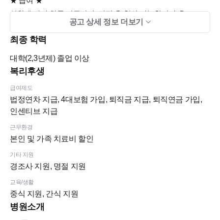
★ 급여 ★
연차에 따라 차등 지급되며, 면접 후 협의 가능합니다 :D
공고 상세 정보 더보기
최종 학력
★ 지원안내 ★
1. 응시자격 : 치과위생사 면허증 취득자
대학(2,3년제)
졸업 이상
2. 제출서류 : 이력서(사진필수), 자기소개서
복리후생
급여제도
법정연차 지급, 4대보험 가입, 퇴직금 지급, 퇴직연금 가입,
*이력서 접수 후 1-2일내로 연락이 가기 때문에 모르는 번호로
인센티브 지급
전화가 오면 꼭 받아주세요!
근무환경
*기타 궁금하신 사항은 전화로 문의해 주세요. (tel. 02-2241-
본인 및 가족 치료비 할인
9700)
기타 지원
경조사 지원, 명절 지원
교육/생활
중식 지원, 간식 지원
병원소개