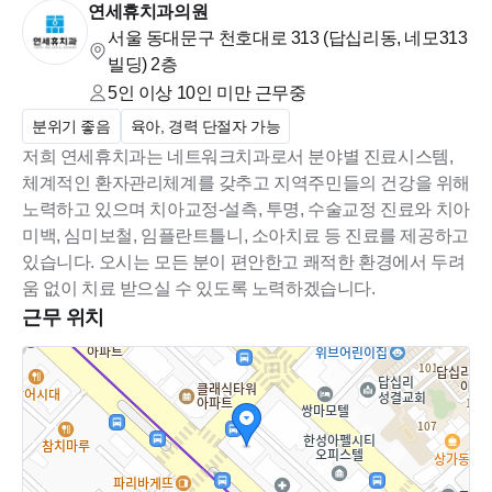
연세휴치과의원
서울 동대문구 천호대로 313 (답십리동, 네모313
빌딩)
2층
5인 이상 10인 미만
근무중
분위기 좋음
육아, 경력 단절자 가능
저희 연세휴치과는 네트워크치과로서 분야별 진료시스템,
체계적인 환자관리체계를 갖추고 지역주민들의 건강을 위해
노력하고 있으며 치아교정-설측, 투명, 수술교정 진료와 치아
미백, 심미보철, 임플란트틀니, 소아치료 등 진료를 제공하고
있습니다. 오시는 모든 분이 편안한고 쾌적한 환경에서 두려
근무 위치