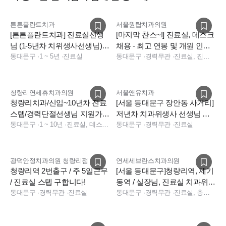
튼튼플란트치과
서울원탑치과의원
[튼튼플란트치과] 진료실선생
[마지막 찬스~!] 진료실, 데스크
님 (1-5년차 치위생사선생님)구
채용 - 최고 연봉 및 개원 인센
인합니다.
동대문구
·
1 ~ 5년
·
진료실
티브 최대 100만원!
동대문구
·
경력무관
·
진료실, 진료팀장, 데스크, 보험청구, 상담, 실장, 데스크, 보험청구, 데스크, 상담, 전화응대(CS), 보험청구, 실장
청량리연세휴치과의원
서울앤유치과
청량리치과/신입~10년차 진료
[서울 동대문구 장안동 사거리]
스텝/경력단절선생님 지원가능
저년차 치과위생사 선생님 구
[연세휴치과 청량리]
동대문구
·
1 ~ 10년
·
진료실, 데스크, 상담
인합니다.
동대문구
·
경력무관
·
진료실
광덕안정치과의원 청량리점
연세세브란스치과의원
청량리역 2번출구 / 주 5일근무
[서울 동대문구]청량리역, 제기
/ 진료실 스텝 구합니다!
동역 / 실장님, 진료실 치과위생
동대문구
·
경력무관
·
진료실
사 함께하실 선생님 모십니다
동대문구
·
경력무관
·
진료실, 총괄실장, 실장, 데스크, 보험청구, 상담