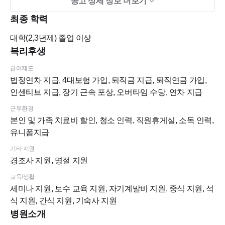
공고 상세 정보 더보기
1. 응시자격: 치과위생사 면허증 취득자
2. 제출서류: 이력서(*사진필수), 자기소개서
최종 학력
3. 접수방법: 치크루팅 지원
대학(2,3년제)
졸업 이상
복리후생
급여제도
※서류전형 합격 시 면접 개별 연락드리오니 모르는 번호로 전
법정연차 지급, 4대보험 가입, 퇴직금 지급, 퇴직연금 가입,
화가 오면 받아주세요 :D
인센티브 지급, 장기 근속 포상, 오버타임 수당, 연차 지급
근무환경
본인 및 가족 치료비 할인, 청소 인력, 직원휴게실, 소독 인력,
유니폼지급
기타 지원
경조사 지원, 명절 지원
교육/생활
세미나 지원, 보수 교육 지원, 자기계발비 지원, 중식 지원, 석
식 지원, 간식 지원, 기숙사 지원
병원소개