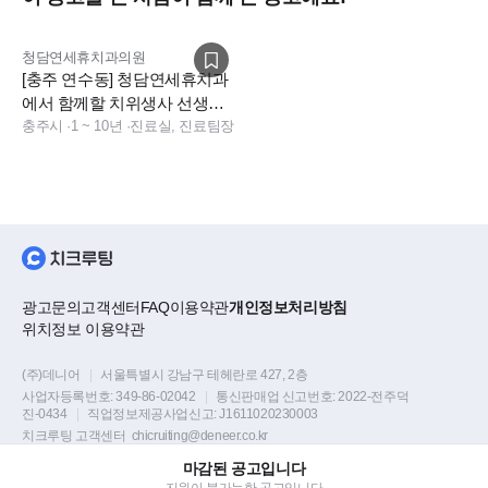
청담연세휴치과의원
[충주 연수동] 청담연세휴치과
에서 함께할 치위생사 선생님
을 기다립니다!!
충주시
·
1 ~ 10년
·
진료실, 진료팀장
광고문의
고객센터
FAQ
이용약관
개인정보처리방침
위치정보 이용약관
(주)데니어
|
서울특별시 강남구 테헤란로 427, 2층
사업자등록번호:
349-86-02042
|
통신판매업 신고번호:
2022-전주덕
진-0434
|
직업정보제공사업신고:
J1611020230003
치크루팅 고객센터
chicruiting@deneer.co.kr
마감된 공고입니다
Copyright © DENEER Corp. all rights reserved.