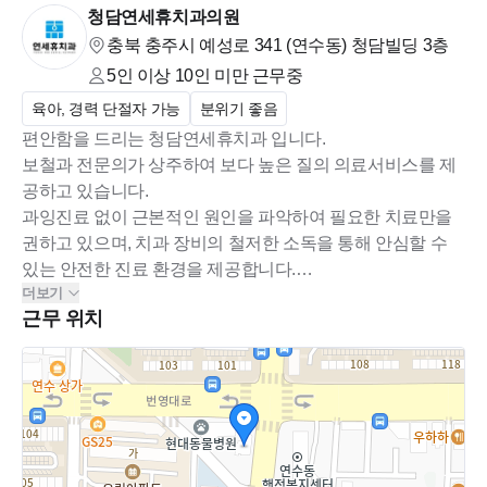
청담연세휴치과의원
충북 충주시 예성로 341 (연수동)
청담빌딩 3층
5인 이상 10인 미만
근무중
육아, 경력 단절자 가능
분위기 좋음
편안함을 드리는 청담연세휴치과 입니다.
보철과 전문의가 상주하여 보다 높은 질의 의료서비스를 제
공하고 있습니다.
과잉진료 없이 근본적인 원인을 파악하여 필요한 치료만을
권하고 있으며, 치과 장비의 철저한 소독을 통해 안심할 수
있는 안전한 진료 환경을 제공합니다.
더보기
가족과 같은 마음으로 친절하고, 꼼꼼하게 진료합니다.
근무 위치