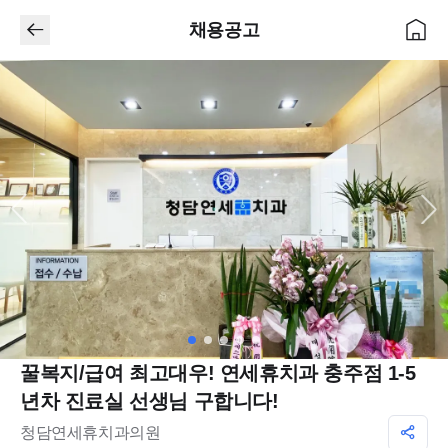
채용공고
꿀복지/급여 최고대우! 연세휴치과 충주점 1-5
년차 진료실 선생님 구합니다!
청담연세휴치과의원