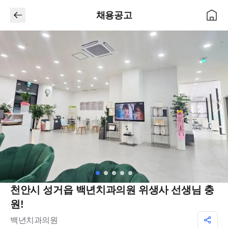
채용공고
천안시 성거읍 백년치과의원 위생사 선생님 충
원!
백년치과의원