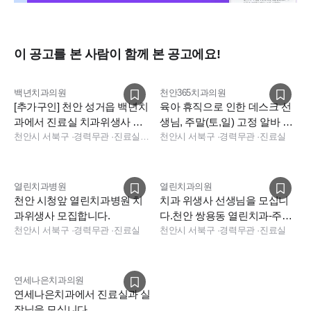
이 공고를 본 사람이 함께 본 공고에요!
백년치과의원
천안365치과의원
[추가구인] 천안 성거읍 백년치
육아 휴직으로 인한 데스크 선
과에서 진료실 치과위생사 선
생님, 주말(토,일) 고정 알바 선
생님 모십니다.
천안시 서북구
·
경력무관
·
진료실, 보험청구
생님 모십니다.
천안시 서북구
·
경력무관
·
진료실
열린치과병원
열린치과의원
천안 시청앞 열린치과병원 치
치과 위생사 선생님을 모십니
과위생사 모집합니다.
다.천안 쌍용동 열린치과-주38
천안시 서북구
·
경력무관
·
진료실
시간
천안시 서북구
·
경력무관
·
진료실
연세나은치과의원
연세나은치과에서 진료실과 실
장님을 모십니다.