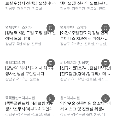
료실 위생사 선생님 모십니다~
멤버모집! 신사역 도보1분 / 주
강남구
·
경력무관
·
진료실
32시간(주4.5일) 근무
강남구
·
경력무관
·
진료실, 진료팀장, 상담
연세루미너스치과
연세루미너스치과
[강남역 3분] 토일 고정 알바 선
[야간 / 주말진료 X] 강남 연세
생님 모십니다!
루미너스 치과에서 위생사 선
강남구
·
3년 이상
·
진료실
생님을 구합니다.
강남구
·
2 ~ 5년
·
진료실, 수술실, 소독실
헤리치과의원
세라믹치과 (강남구)
[강남역] 헤리치과에서 치과위
[신규개원][토2시, 점심1.5시간]
생사선생님 구인합니다.
[진료팀원(경력 ,정규직) , 데스
강남구
·
2 ~ 5년
·
진료실
크 충원합니다]
강남구
·
3 ~ 12년
·
진료실, 데스크, 데스크, 전화응대(CS), 기타
똑똑플란트치과의원
올소치과의원
[똑똑플란트치과]진료팀 치위
양악수술 전문병원 올소치과에
생사/조무사(피부과치과연400/
서 데스크 및 진료실 위생사선
입사지원금200/1인기숙사)
강남구
·
경력무관
·
진료실, 진료팀장, 수술실, 덴쳐
생님 을 채용합니다.
강남구
·
경력무관
·
보험청구, 데스크, 상담, 진료실, 데스크, 전화응대(CS), 보험청구, 상담, 기타