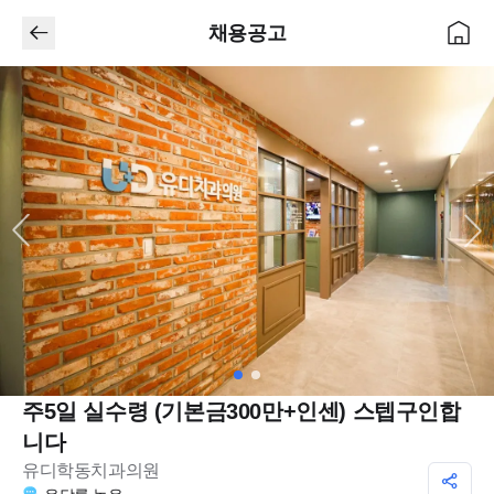
채용공고
주5일 실수령 (기본금300만+인센) 스텝구인합
니다
유디학동치과의원