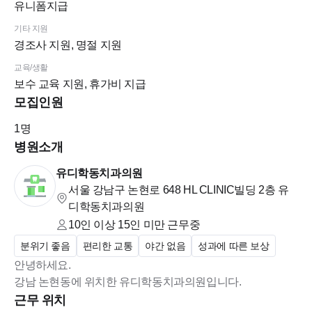
유니폼지급
기타 지원
경조사 지원, 명절 지원
교육/생활
보수 교육 지원, 휴가비 지급
모집인원
1
명
병원소개
유디학동치과의원
서울 강남구 논현로 648 HL CLINIC빌딩 2층
유
디학동치과의원
10인 이상 15인 미만
근무중
분위기 좋음
편리한 교통
야간 없음
성과에 따른 보상
안녕하세요.
강남 논현동에 위치한 유디학동치과의원입니다.
근무 위치