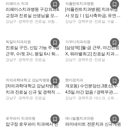
리페이스 치과
석플란트치과병원
리페이스치과병원 구강외과&
[석플란트치과병원] 치과위생
교정과 진료실 선생님을 모십
사 모집ㅣ( 입사축하금, 유연근
니다
강남구
·
경력무관
·
진료실, 보험청구, 상담
무제 )
강남구
·
경력무관
·
진료실, 수술실, 진료팀장, 수술실, 진료실
독일미치과의원
가우디치과의원
진료실 구인, 신입 가능 주 5일
[삼성역] [월-금 근무, 야간진료
근무, 수/토 2시, 평일 6시 퇴근,
X, 워라밸최고] 진료실 치과위
첫해 연차13일
강남구
·
경력무관
·
진료실
생사 선생님 구인합니다.
강남구
·
경력무관
·
진료실
차의과학대학교 강남차병원
현미경치과
[차의과학대학교 강남차병원]
개포동) 수인분당선,3호선(주
치과 진료실 신규 및 경력직 채
4.5일.야간 없음 / 경력무관.나
용 (종합병원)
강남구
·
경력무관
·
진료실
이무관) 정규직 구인합니다
강남구
·
경력무관
·
데스크, 소독실, 진료실
로우파이 치과의원
애니필름치과의원
압구정 로우파이 치과에서 진
라미네이트 전문치과 신규개원