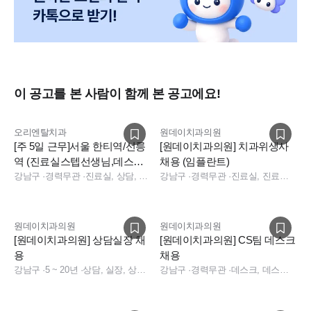
이 공고를 본 사람이 함께 본 공고에요!
오리엔탈치과
원데이치과의원
[주 5일 근무]서울 한티역/선릉
[원데이치과의원] 치과위생사
역 (진료실스텝선생님,데스크
채용 (임플란트)
코디네이터 구인) 일요일알바
강남구
·
경력무관
·
진료실, 상담, 보험청구, 경영지원, 데스크, 진료실, 데스크, 보험청구, 상담
강남구
·
경력무관
·
진료실, 진료실, 수술실
구인
원데이치과의원
원데이치과의원
[원데이치과의원] 상담실장 채
[원데이치과의원] CS팀 데스크
용
채용
강남구
·
5 ~ 20년
·
상담, 실장, 상담, 실장
강남구
·
경력무관
·
데스크, 데스크, 데스크