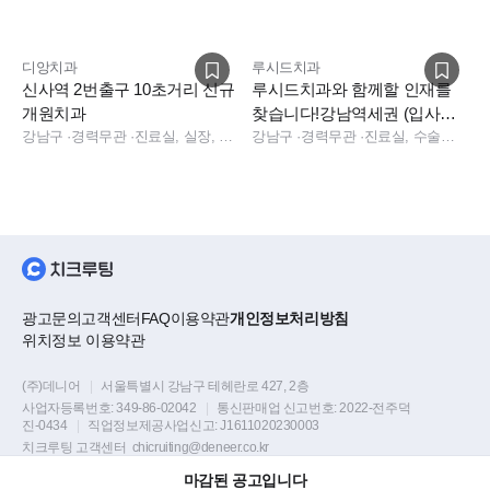
디앙치과
루시드치과
신사역 2번출구 10초거리 신규
루시드치과와 함께할 인재를
개원치과
찾습니다!강남역세권 (입사지
강남구
·
경력무관
·
진료실, 실장, 총괄실장
원금, 근속포상)
강남구
·
경력무관
·
진료실, 수술실, 진료실
광고문의
고객센터
FAQ
이용약관
개인정보처리방침
위치정보 이용약관
(주)데니어
|
서울특별시 강남구 테헤란로 427, 2층
사업자등록번호:
349-86-02042
|
통신판매업 신고번호:
2022-전주덕
진-0434
|
직업정보제공사업신고:
J1611020230003
치크루팅 고객센터
chicruiting@deneer.co.kr
마감된 공고입니다