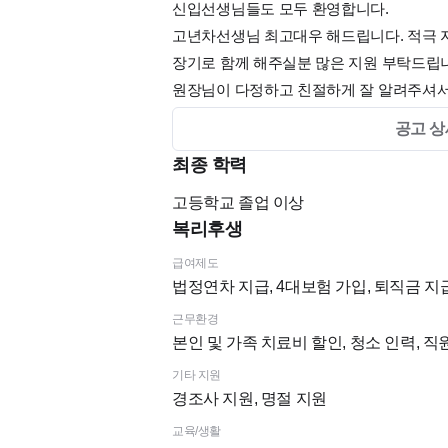
신입선생님들도 모두 환영합니다.
고년차선생님 최고대우 해드립니다. 적극
장기로 함께 해주실분 많은 지원 부탁드립니
원장님이 다정하고 친절하게 잘 알려주셔서
새로 오시는 분들도 금방 적응하실 수 있
공고 상
신입은 차근차근,
최종 학력
경력은 제대로 인정받는 곳.
서로 존중하고 배려하는 분위기 속에서
고등학교
졸업 이상
오래 함께할 분을 기다립니다.
복리후생
급여제도
<복지 및 근무 조건 요약>
법정연차 지급, 4대보험 가입, 퇴직금 지
주 5일 근무제 (주 1회 야간진료 포함)
근무환경
4대 보험 가입 / 퇴직연금 제도 운영
본인 및 가족 치료비 할인, 청소 인력, 
오프 및 연차 자유롭게 사용 가능
기타 지원
- 토요일 연차 사용 시 평일 오전 반차 사
경조사 지원, 명절 지원
점심 식사 제공 / 병원 내 간식 및 음료 상시
교육/생활
유니폼 및 근무화 제공