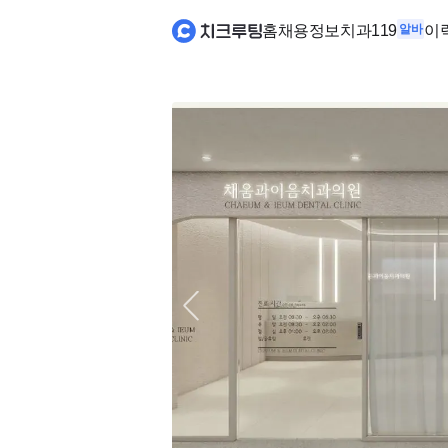
홈
채용정보
치과119
알바
이