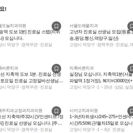
요!
울오늘치과의원
서울도래울치과
삼송역 도보 1분] 진료실 스텝(치위
고년차 진료실 선생님 모집(원흥,
사) 모십니다.
송,원당,행신,덕양구,일산)
양시 덕양구
·
경력무관
·
진료실
고양시 덕양구
·
경력무관
·
축바른치과
지축바른치과
선 지축역 도보 1분. 진료실 선생
실장님 모십니다. 지축역1분(서울
님
파발역 1정거장), 복지비3000만(+인
인합니다.
양시 덕양구
·
경력무관
·
진료실
센)
고양시 덕양구
·
1 ~ 15년
·
태우치과교정과치과의원
시카고치과의원
3호선 지축역/주32시간/인센티브 /정
1~3년차위생사/245~275+인센/주
직] 진료실 선생님 모십니다. [주4
시간/5:50퇴근/월차15일로 모십니
도 가능]
양시 덕양구
·
경력무관
·
진료실
고양시 덕양구
·
1 ~ 3년
·
진료실