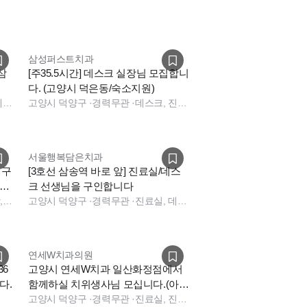
삼성퍼스트치과
삼
[주35.5시간] 데스크 실장님 모집합니
다. (고양시 덕은동/숙소지원)
진료실, 데스크
고양시 덕양구
·
경력무관
·
데스크, 진료실
서울행복담은치과
 구
[3호선 삼송역 바로 앞] 진료실/데스
크 선생님을 구인합니다
상담, 실장, 보험청구, 데스크, 총괄실장
고양시 덕양구
·
경력무관
·
진료실, 데스크, 보험청구
연세W치과의원
36
고양시 연세W치과 일산화정점에서
다.
함께하실 치위생사님 모십니다.(아르
바이트환영)
고양시 덕양구
·
경력무관
·
진료실, 진료실