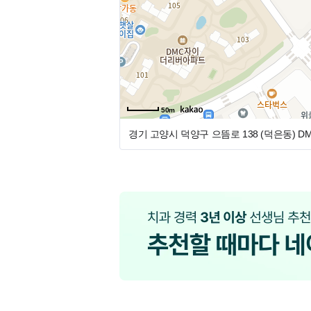
- 직원 가족 및 지인 진료비 지원
구성원 모두가 편안하고 행복하게 일 할
- 장기 근속자에 대한 포상 예정
단순한 직장이 아닌 선생님들의 미래와 커
- 단독 락커 및 탈의실 구비
상 노력하겠습니다.
- 휴게실 내 싱크대, 냉장고, 전자레인지 등
- 자차 이용시 주차지원
진료실 선생님 추가 모집 중입니다.
많은 관심과 연락 부탁드립니다.
- 월세지원
50m
구성원 현황 : 원장 2명(통합치의학과/보존과) , 실장님 1명, 진
경기 고양시 덕양구 으뜸로 138 (덕은동)
D
명
진료실 스텝 및 진료실 파트타임 추가채