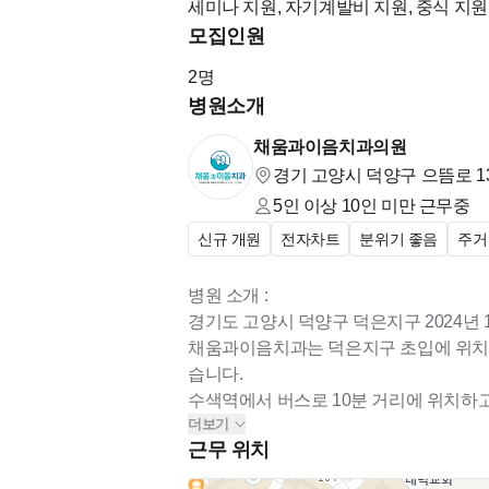
세미나 지원, 자기계발비 지원, 중식 지원,
명절 및 생일 선물 지급
모집인원
직원, 가족 및 지인 진료비 할인
2
명
자기개발 및 교육비 지원 (100만 원 상당 
병원소개
가볍고 자유로운 회식 문화 / 커피, 간식 자
기숙사비지원
채움과이음치과의원
경기 고양시 덕양구 으뜸로 13
* 복리후생
5인 이상 10인 미만
근무중
- 4대 보험 가입
신규 개원
전자차트
분위기 좋음
주거
- 경조사비 지원
- 법정연차 자유롭게 사용 가능
병원 소개 :
- DC형 퇴직연금 가입
경기도 고양시 덕양구 덕은지구 2024년
- 명절 상여금 지급
채움과이음치과는 덕은지구 초입에 위치한
- 생일 상여금 지급
습니다.
수색역에서 버스로 10분 거리에 위치하고
- 보조스툴 및 유니폼 지원
더보기
로 생각됩니다.
- 식대 및 간식 지원
근무 위치
신규개원 치과인만큼 깨끗하고 쾌적한 환
- 세미나비 지원 및 자체 세미나 교육
만큼 직원 복지에 최선을 다하고자 합니다