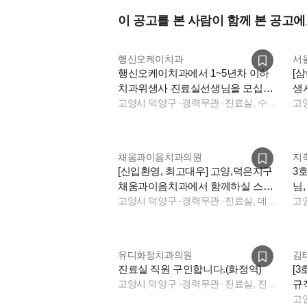
이 공고를 본 사람이 함께 본 공고에
행신오케이치과
서
행신오케이치과에서 1~5년차 이하
[
치과위생사 진료실선생님을 모십니
생
다~주5일 야간없음!!!!
고양시 덕양구
·
경력무관
·
진료실, 수술실, 소독실, 보험청구
고
채움과이음치과의원
지
[신입환영, 최고대우] 고양,덕은지구
3호
채움과이음치과에서 함께하실 스텝,
님, 토요일 진료실 고정알바선생
코디 추가모집합니다.
고양시 덕양구
·
경력무관
·
진료실, 데스크, 진료실
구
고
유디화정치과의원
김
진료실 직원 구인합니다.(화정역)
[
고양시 덕양구
·
경력무관
·
진료실, 진료실
규
일
고