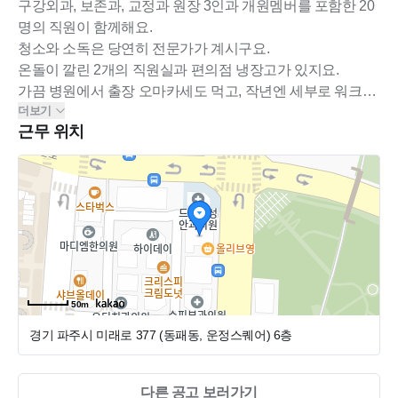
구강외과, 보존과, 교정과 원장 3인과 개원멤버를 포함한 20
명의 직원이 함께해요.
청소와 소독은 당연히 전문가가 계시구요.
온돌이 깔린 2개의 직원실과 편의점 냉장고가 있지요.
가끔 병원에서 출장 오마카세도 먹고, 작년엔 세부로 워크샵
더보기
을 다녀왔어요.
근무 위치
분위기는 지금이 가장 좋아요.
그리고 선생님이 와서 더 좋아지길 기대하고 있어요 ; )
50m
경기 파주시 미래로 377 (동패동, 운정스퀘어)
6층
다른 공고 보러가기