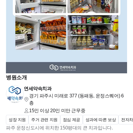
병원소개
연세약속치과
경기 파주시 미래로 377 (동패동, 운정스퀘어)
6
층
15인 이상 20인 미만
근무중
성장 지원
주거 관련 지원
점심 제공
성과에 따른 보상
전자
파주 운정신도시에 위치한 150평대의 큰 치과입니다.