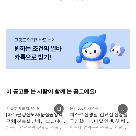
이 공고를 본 사람이 함께 본 공고에요!
서울루바브치과의원
문산365치과의원
[파주/운정신도시/운정중앙역
데스크 선생님, 진료실 선생님
근처] 진료실 선생님 모십니다.
구인합니다, 매달 인센, 첫 해
파주시
·
경력무관
·
진료실, 진료팀장
연차 15개, 최고대우
파주시
·
경력무관
·
진료실, 진료팀장, 실장, 총괄실장, 진료실, 수술실, 데스크, 상담