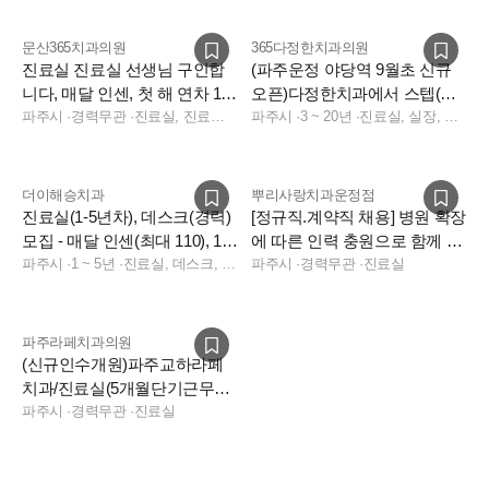
문산365치과의원
365다정한치과의원
진료실 진료실 선생님 구인합
(파주운정 야당역 9월초 신규
니다, 매달 인센, 첫 해 연차 15
오픈)다정한치과에서 스텝(주5
개, 최고대우
파주시
·
경력무관
·
진료실, 진료팀장, 진료실, 수술실
진료실, 일요일고정알바) 모십
파주시
·
3 ~ 20년
·
진료실, 실장, 데스크, 보험청구
니다
더이해승치과
뿌리사랑치과운정점
진료실(1-5년차), 데스크(경력)
[정규직.계약직 채용] 병원 확장
모집 - 매달 인센(최대 110), 1인
에 따른 인력 충원으로 함께 성
오피스텔
파주시
·
1 ~ 5년
·
진료실, 데스크, 진료팀장, 보험청구, 상담, 실장, 총괄실장, 수술실, 데스크, 보험청구, 상담, 실장, 데스크, 상담, 전화응대(CS), 보험청구, 실장, 기타
장할 인재를 모집합니다
파주시
·
경력무관
·
진료실
파주라페치과의원
(신규인수개원)파주교하라페
치과/진료실(5개월단기근무가
능)/야간x/연차/수요일휴무/인
파주시
·
경력무관
·
진료실
센티브