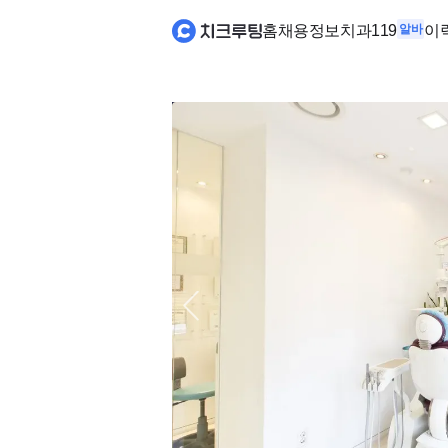
홈
채용정보
치과119
알바
이