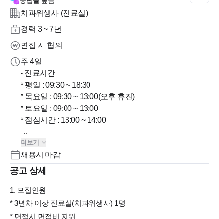
응답률
높음
치과위생사 (진료실)
경력 3 ~ 7년
면접 시 협의
주 4일
- 진료시간
* 평일 : 09:30 ~ 18:30
* 목요일 : 09:30 ~ 13:00(오후 휴진)
* 토요일 : 09:00 ~ 13:00
* 점심시간 : 13:00 ~ 14:00
더보기
- 근무시간
채용시 마감
* 평일3.5일 + 토요일 오전 근무(평일 중 하루 오프, 목요
일 오후 휴진)
공고 상세
* 주 평균 진료시간 약 32시간
1. 모집인원
* 야간진료 없음
* 3년차 이상 진료실(치과위생사) 1명
* 면접시 면접비 지원