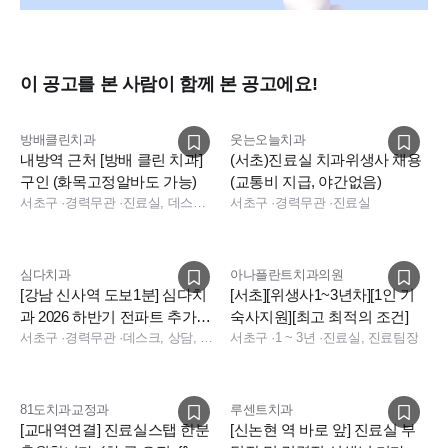
이 공고를 본 사람이 함께 본 공고에요!
방배클린치과
웃는오늘치과
내방역 근처 [방배 클린 치과]
(서초)진료실 치과위생사 채용
구인 (화목고정알바도 가능)
(교통비 지급, 야간없음)
서초구
·
경력무관
·
진료실, 데스크, 보험청구, 상담, 진료실
서초구
·
경력무관
·
진료실
심다치과
아나플란트치과의원
[강남 신사역 도보1분] 심다치
[서초][위생사1~3년차][1인 기
과 2026 하반기 전파트 추가채
숙사지원][최고 최적의 조건]
용(법정연차,기숙사비 지원)
서초구
·
경력무관
·
데스크, 상담, 실장, 진료실, 진료팀장, 보험청구, 데스크, 상담, 실장, 보험청구, 데스크, 상담, 전화응대(CS), 보험청구, 실장
서초구
·
1 ~ 3년
·
진료실, 진료팀장
81도치과교정과
루센트치과
[교대역연결] 진료실스탭 한분
[신논현 역 바로 앞] 진료실 부