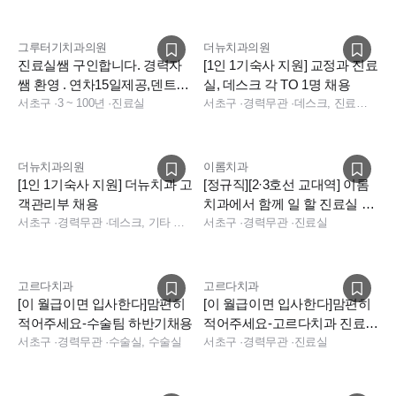
그루터기치과의원
더뉴치과의원
진료실쌤 구인합니다. 경력자
[1인 1기숙사 지원] 교정과 진료
쌤 환영 . 연차15일제공,덴트웹
실, 데스크 각 TO 1명 채용
사용
서초구
·
3 ~ 100년
·
진료실
서초구
·
경력무관
·
데스크, 진료실, 기타 직무
더뉴치과의원
이롬치과
[1인 1기숙사 지원] 더뉴치과 고
[정규직][2·3호선 교대역] 이롬
객관리부 채용
치과에서 함께 일 할 진료실 선
서초구
·
경력무관
·
데스크, 기타 직무, 데스크, 기타
생님 모십니다.
서초구
·
경력무관
·
진료실
고르다치과
고르다치과
[이 월급이면 입사한다]맘편히
[이 월급이면 입사한다]맘편히
적어주세요-수술팀 하반기채용
적어주세요-고르다치과 진료팀
서초구
·
경력무관
·
수술실, 수술실
부팀장/스텝 하반기채용
서초구
·
경력무관
·
진료실