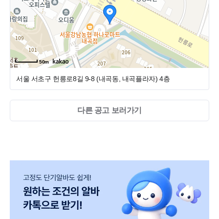
원장님 1명, 교정원장님 1명(월 2회 진료), 실장님 1명 , 진료
실 스탭 4명, 청소이모님 1명
50m
서울 서초구 헌릉로8길 9-8 (내곡동, 내곡플라자)
4층
다른 공고 보러가기