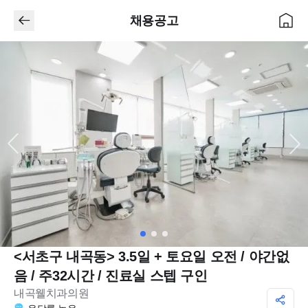
채용공고
<서초구 내곡동> 3.5일 + 토요일 오전 / 야간없
음 / 주32시간 / 진료실 스텝 구인
내곡웰치과의원