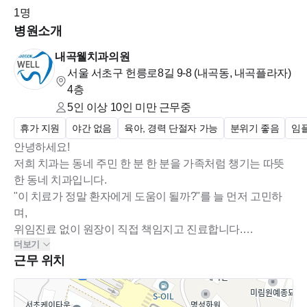
1
명
*마지막으로
병원소개
정직한 진료, 따뜻한 분위기, 워라밸이 있는 일터.
내곡웰치과의원
오래오래 함께 일할 동료를 기다립니다
서울 서초구 헌릉로8길 9-8 (내곡동, 내곡플라자)
4층
5인 이상 10인 미만
근무중
휴가 지원
야간 없음
육아, 경력 단절자 가능
분위기 좋음
임
안녕하세요!
저희 치과는 동네 주민 한 분 한 분을 가족처럼 챙기는 따뜻
한 동네 치과입니다.
"이 치료가 정말 환자에게 도움이 될까?"를 늘 먼저 고민하
며,
위임진료 없이 원장이 직접 책임지고 진료합니다.
더보기
불필요한 과잉진료나 진료 스트레스 없이,
근무 위치
스텝 모두가 편안한 분위기에서 오래 함께할 수 있는 환경을
만들고 있어요.