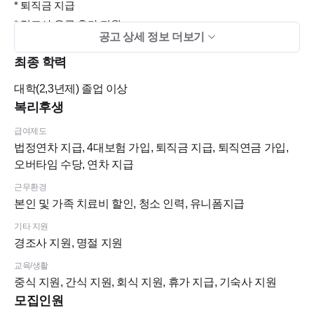
* 퇴직금 지급
* 경조사 유급 휴가 지원
공고 상세 정보 더보기
* 명절 상여금 지급
최종 학력
* 본인/가족/지인 치료비 할인
* 추가근무수당
대학(2,3년제)
졸업 이상
* 청소 이모님계심
복리후생
* 전 체어 보조 스툴 설치
급여제도
* 수습기간 급여 100%지급
법정연차 지급, 4대보험 가입, 퇴직금 지급, 퇴직연금 가입,
* 개인 락커 제공
오버타임 수당, 연차 지급
근무환경
8. 지원방법
본인 및 가족 치료비 할인, 청소 인력, 유니폼지급
* 제출서류
기타 지원
- 이력서(사진, 퇴직금 포함 희망연봉 or 식대 제외 실수령 급여
경조사 지원, 명절 지원
기재)
교육/생활
- 자기소개서
중식 지원, 간식 지원, 회식 지원, 휴가 지급, 기숙사 지원
* 제출방법
모집인원
- 치크루팅 접수