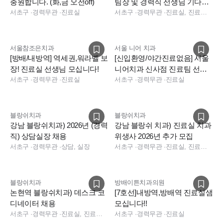
충원합니다. (화,금 오전off)
팀장 및 경력직 선생님 기다립
서초구
·
경력무관
·
진료실
니다.
서초구
·
경력무관
·
진료실, 진료팀장
서울참조은치과
서울 니어 치과
[방배/내방역] 역세권,워라벨 보
[신입환영/야간진료없음] 서울
장! 진료실 선생님 모십니다!
니어치과 신사점 진료팀 선생
서초구
·
경력무관
·
진료실
님 모십니다.
서초구
·
경력무관
·
진료실
블랑쉬치과
블랑쉬치과
강남 블랑쉬치과) 2026년 (경력
강남 블랑쉬 치과) 진료실 치과
직) 상담실장 채용
위생사 2026년 추가 모집
서초구
·
경력무관
·
상담, 실장
서초구
·
경력무관
·
진료실, 진료팀장
블랑쉬치과
방배이튼치과의원
논현역 블랑쉬치과) 데스크 코
[7호선]내방역,방배역 진료실샘
디네이터 채용
모십니다!!
서초구
·
경력무관
·
진료실, 진료팀장, 보험청구, 데스크, 상담, 실장, 총괄실장, 경영지원, 데스크, 보험청구, 상담, 실장, 데스크
서초구
·
경력무관
·
진료실