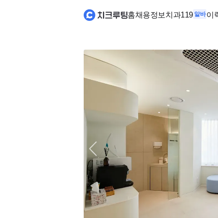
홈
채용정보
치과119
알바
이