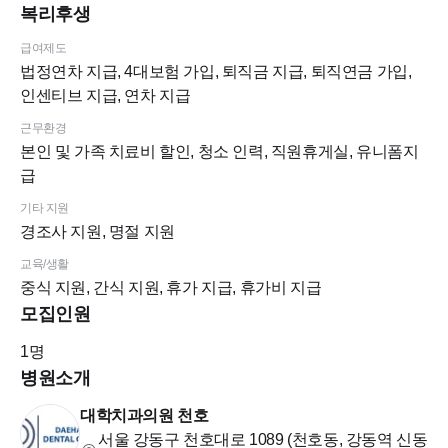
복리후생
기타 궁금하신 점은 면접 시 편하게 문의주세요~~~
급여제도
법정연차 지급, 4대보험 가입, 퇴직금 지급, 퇴직연금 가입,
인센티브 지급, 연차 지급
근무환경
본인 및 가족 치료비 할인, 청소 인력, 직원휴게실, 유니폼지
급
기타 지원
경조사 지원, 명절 지원
교육/생활
중식 지원, 간식 지원, 휴가 지급, 휴가비 지급
모집인원
1
명
병원소개
대학치과의원 천호
서울 강동구 천호대로 1089 (천호동, 강동역 신동