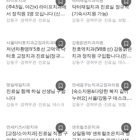
라이프치과
닥터재일치과의원
(주4.5일, 야간x) 라이프치과에
닥터재일치과 진료실 정규직
서 정직원 1명 모십니다 (신입
(기숙사지원 가능)
환영, 교정어시경력우대)
강동구
·
경력무관
·
진료실
강동구
·
경력무관
·
진료실, 보험청구
서울닥터호치과교정과치과의원
강동맑은치과의원
저년차환영!!/ 5호선 고덕역 닥
천호역치과(5/8호선) 강동맑은
터호 교정치과 진료실(정규직/
치과 정직원 구입합니다.(진료
파트타임) 모십니다
강동구
·
경력무관
·
진료실
실/상담)
강동구
·
경력무관
·
진료실, 데스크, 보험청구, 상담
명일제일치과
연세꿈꾸는치과교정과의원
진료실 함께 하실 선생님 구합
[숙소지원&다양한 복지 같이
니다
누려요] 서울/강동구 데스크,교
강동구
·
경력무관
·
진료실, 데스크
정과 진료팀원 환영합니다.
강동구
·
경력무관
·
진료실, 보험청구, 데스크, 실장, 상담
연세키즈사랑치과
센트럴조은치과
[교정/소아치과] 진료실 직원 구
상일동역/ 센트럴조은치과 정