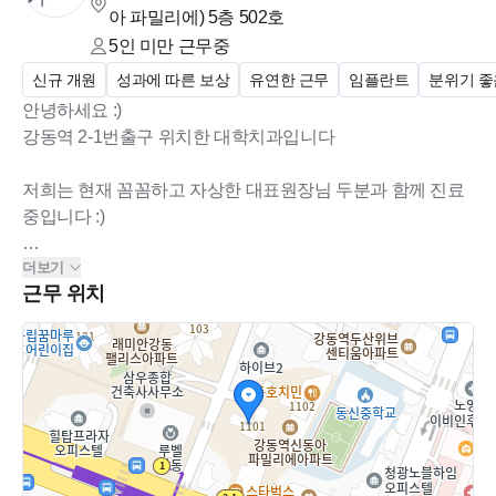
아 파밀리에)
5층 502호
5인 미만
근무중
신규 개원
성과에 따른 보상
유연한 근무
임플란트
분위기 좋
안녕하세요 :)
강동역 2-1번출구 위치한 대학치과입니다
저희는 현재 꼼꼼하고 자상한 대표원장님 두분과 함께 진료
중입니다 :)
더보기
*디지털,심미,보철,교정 등 다양한 진료 진행
근무 위치