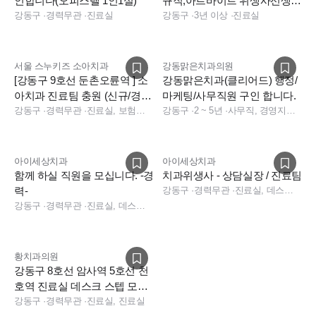
인합니다(오피스텔 1인1실)
규직,아르바이트 위생사선생님
강동구
·
경력무관
·
진료실
모집합니다. (시급 24,000원)
강동구
·
3년 이상
·
진료실
서울 스누키즈 소아치과
강동맑은치과의원
[강동구 9호선 둔촌오륜역 ] 소
강동맑은치과(클리어드) 행정/
아치과 진료팀 충원 (신규/경
마케팅/사무직원 구인 합니다.
력)
강동구
·
경력무관
·
진료실, 보험청구, 진료실, 보험청구
강동구
·
2 ~ 5년
·
사무직, 경영지원, 치과 사무직, 치과 경영지원, 기타 직무
아이세상치과
아이세상치과
함께 하실 직원을 모십니다. -경
치과위생사 - 상담실장 / 진료팀
력-
강동구
·
경력무관
·
진료실, 데스크, 상담
강동구
·
경력무관
·
진료실, 데스크, 상담, 진료실, 데스크, 상담, 데스크, 상담, 기타
황치과의원
강동구 8호선 암사역 5호선 천
호역 진료실 데스크 스텝 모십
니다.
강동구
·
경력무관
·
진료실, 진료실