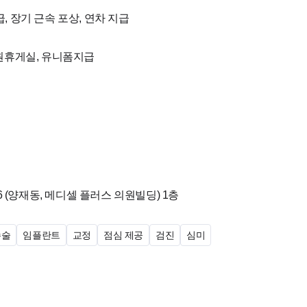
, 장기 근속 포상, 연차 지급
직원휴게실, 유니폼지급
6 (양재동, 메디셀 플러스 의원빌딩)
1층
수술
임플란트
교정
점심 제공
검진
심미