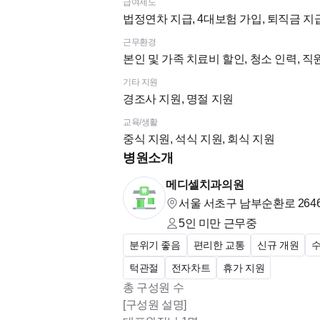
급여제도
법정연차 지급, 4대보험 가입, 퇴직금 지급
근무환경
본인 및 가족 치료비 할인, 청소 인력, 
기타 지원
경조사 지원, 명절 지원
교육/생활
중식 지원, 석식 지원, 회식 지원
병원소개
메디셀치과의원
서울 서초구 남부순환로 264
5인 미만
근무중
분위기 좋음
편리한 교통
신규 개원
턱관절
전자차트
휴가 지원
총 구성원 수
[구성원 설명]