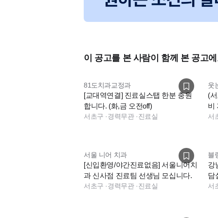
이 공고를 본 사람이 함께 본 공고에
81도치과교정과
웃
[교대역연결] 진료실스탭 한분 충원
(
합니다. (화,금 오전off)
비
서초구
·
경력무관
·
진료실
서
서울 니어 치과
블
[신입환영/야간진료없음] 서울니어치
강남
과 신사점 진료팀 선생님 모십니다.
담
서초구
·
경력무관
·
진료실
서