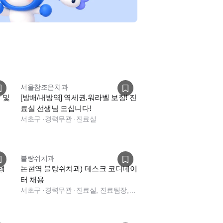
서울참조은치과
 및
[방배/내방역] 역세권,워라벨 보장! 진
료실 선생님 모십니다!
장
서초구
·
경력무관
·
진료실
블랑쉬치과
생
논현역 블랑쉬치과) 데스크 코디네이
터 채용
장
서초구
·
경력무관
·
진료실, 진료팀장, 보험청구, 데스크, 상담, 실장, 총괄실장, 경영지원, 데스크, 보험청구, 상담, 실장, 데스크