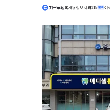
홈
채용정보
치과119
알바
이