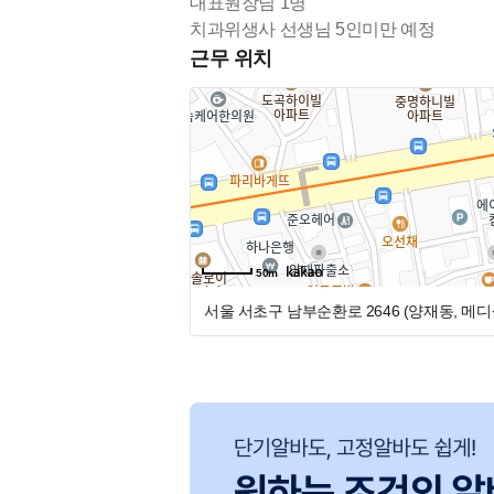
대표원장님 1명
치과위생사 선생님 5인미만 예정
근무 위치
50m
서울 서초구 남부순환로 2646 (양재동, 메