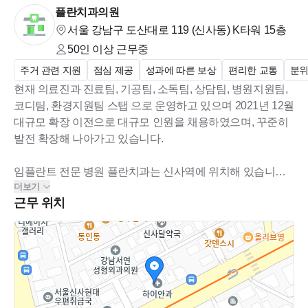
플란치과의원
서울 강남구 도산대로 119 (신사동)
K타워 15층
50인 이상
근무중
주거 관련 지원
점심 제공
성과에 따른 보상
편리한 교통
분위
현재 의료진과 진료팀, 기공팀, 소독팀, 상담팀, 병원지원팀,
코디팀, 환경지원팀 스탭 으로 운영하고 있으며 2021년 12월
대규모 확장 이전으로 대규모 인원을 채용하였으며, 꾸준히
발전 확장해 나아가고 있습니다.
임플란트 전문 병원 플란치과는 신사역에 위치해 있습니다.
더보기
서로를 존중하고 화합할 수 있는 사람들이 모여 병원은 꾸준
근무 위치
히 성장 중입니다.