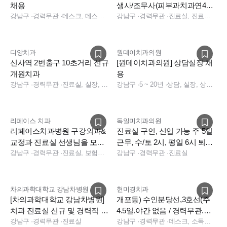
채용
생사/조무사(피부과치과연400/
강남구
·
경력무관
·
데스크, 데스크, 데스크
입사지원금200/1인기숙사)
강남구
·
경력무관
·
진료실, 진료팀장, 수술실, 덴쳐
디앙치과
원데이치과의원
신사역 2번출구 10초거리 신규
[원데이치과의원] 상담실장 채
개원치과
용
강남구
·
경력무관
·
진료실, 실장, 총괄실장
강남구
·
5 ~ 20년
·
상담, 실장, 상담, 실장
리페이스 치과
독일미치과의원
리페이스치과병원 구강외과&
진료실 구인, 신입 가능 주 5일
교정과 진료실 선생님을 모십
근무, 수/토 2시, 평일 6시 퇴근,
니다
강남구
·
경력무관
·
진료실, 보험청구, 상담
첫해 연차13일
강남구
·
경력무관
·
진료실
차의과학대학교 강남차병원
현미경치과
[차의과학대학교 강남차병원]
개포동) 수인분당선,3호선(주
치과 진료실 신규 및 경력직 채
4.5일.야간 없음 / 경력무관.나
용 (종합병원)
강남구
·
경력무관
·
진료실
이무관) 정규직 구인합니다
강남구
·
경력무관
·
데스크, 소독실, 진료실