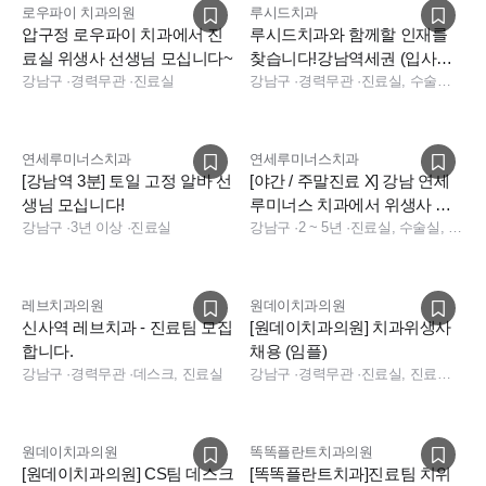
로우파이 치과의원
루시드치과
압구정 로우파이 치과에서 진
루시드치과와 함께할 인재를
료실 위생사 선생님 모십니다~
찾습니다!강남역세권 (입사지
강남구
·
경력무관
·
진료실
원금, 근속포상)
강남구
·
경력무관
·
진료실, 수술실, 진료실
연세루미너스치과
연세루미너스치과
[강남역 3분] 토일 고정 알바 선
[야간 / 주말진료 X] 강남 연세
생님 모십니다!
루미너스 치과에서 위생사 선
강남구
·
3년 이상
·
진료실
생님을 구합니다.
강남구
·
2 ~ 5년
·
진료실, 수술실, 소독실
레브치과의원
원데이치과의원
신사역 레브치과 - 진료팀 모집
[원데이치과의원] 치과위생사
합니다.
채용 (임플)
강남구
·
경력무관
·
데스크, 진료실
강남구
·
경력무관
·
진료실, 진료실, 수술실
원데이치과의원
똑똑플란트치과의원
[원데이치과의원] CS팀 데스크
[똑똑플란트치과]진료팀 치위