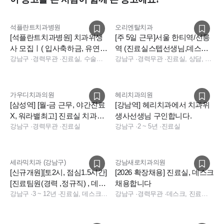
석플란트치과병원
오리엔탈치과
[석플란트치과병원] 치과위생
[주 5일 근무]서울 한티역/선릉
사 모집ㅣ( 입사축하금, 유연근
역 (진료실스텝선생님,데스크
무제 )
강남구
·
경력무관
·
진료실, 수술실, 진료팀장, 수술실, 진료실
코디네이터 구인) 일요일알바
강남구
·
경력무관
·
진료실, 상담, 보험청구, 경영지원, 데스크, 진료실, 데스크, 보험청구, 상담
구인
가우디치과의원
헤리치과의원
[삼성역] [월-금 근무, 야간진료
[강남역] 헤리치과에서 치과위
X, 워라밸최고] 진료실 치과위
생사선생님 구인합니다.
생사 선생님 구인합니다.
강남구
·
경력무관
·
진료실
강남구
·
2 ~ 5년
·
진료실
세라믹치과 (강남구)
강남새로치과의원
[신규개원][토2시, 점심1.5시간]
[2026 확장채용] 진료실, 데스크
[진료팀원(경력 ,정규직) , 데스
채용합니다
크 충원합니다]
강남구
·
3 ~ 12년
·
진료실, 데스크, 데스크, 전화응대(CS), 기타
강남구
·
경력무관
·
데스크, 진료실, 수술실, 데스크, 전화응대(CS), 수술실