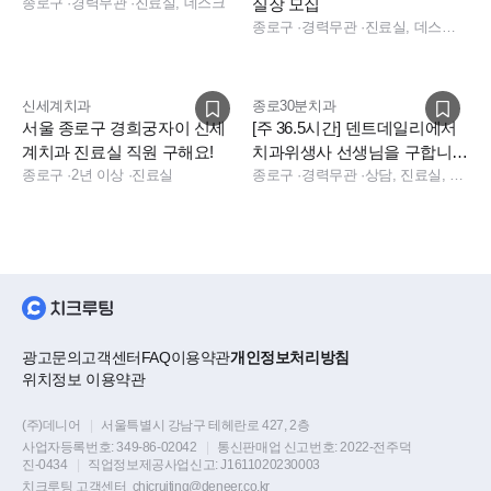
종로구
·
경력무관
·
진료실, 데스크
실장 모집
팀워크를 중요하게 생각하시는 분
종로구
·
경력무관
·
진료실, 데스크, 보험청구, 상담, 실장, 총괄실장, 수술실, 진료실, 데스크, 보험청구, 상담, 실장
배움에 열정이 있으신 분
신세계치과
종로30분치과
서울 종로구 경희궁자이 신세
[주 36.5시간] 덴트데일리에서
계치과 진료실 직원 구해요!
치과위생사 선생님을 구합니
종로구
·
2년 이상
·
진료실
다.
종로구
·
경력무관
·
상담, 진료실, 보험청구, 데스크
✔ 근무 환경 & 복지
체계적인 교육 및 진료 프로토콜
덴트웹, 디지털 장비 기반 진료
환자 성향 좋고 깔끔한 병원 분위기
지방 거주자 월세 지원 50만원
광고문의
고객센터
FAQ
이용약관
개인정보처리방침
그 외 다양한 복지 혜택 (별도 안내 / 상단 이미지 참고)
위치정보 이용약관
(주)데니어
|
서울특별시 강남구 테헤란로 427, 2층
사업자등록번호:
349-86-02042
|
통신판매업 신고번호:
2022-전주덕
진-0434
|
직업정보제공사업신고:
J1611020230003
치크루팅 고객센터
chicruiting@deneer.co.kr