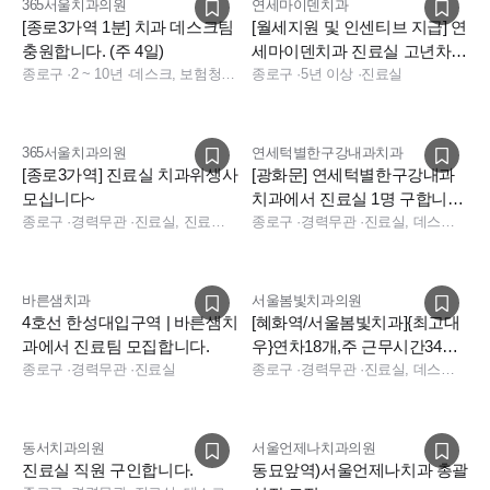
365서울치과의원
연세마이덴치과
현재 진료실은
2~10년차 치과위생사 선생님들
로 구성되어 있으
[종로3가역 1분] 치과 데스크팀
[월세지원 및 인센티브 지급] 연
충원합니다. (주 4일)
세마이덴치과 진료실 고년차
며,
종로구
·
2 ~ 10년
·
데스크, 보험청구, 상담, 실장, 경영지원, 데스크, 상담, 전화응대(CS), 보험청구, 실장, 데스크, 보험청구, 상담, 실장, 치과 경영지원, 치과 사무직, 치과 보험청구, 치과 상담
팀원 추가 채용
종로구
·
5년 이상
·
진료실
신입 선생님이 적응할 수 있도록
차분하고 서로 도와주는 분위
기
를 중요하게 생각합니다.
이번 채용은
365서울치과의원
연세턱별한구강내과치과
👉
치과위생사 1년차 신입 선생님 2~3명
을 대상으로 한 공개채
[종로3가역] 진료실 치과위생사
[광화문] 연세턱별한구강내과
모십니다~
치과에서 진료실 1명 구합니다.
용입니다.
종로구
·
경력무관
·
진료실, 진료팀장, 수술실
주5 토요진료X
종로구
·
경력무관
·
진료실, 데스크, 보험청구, 상담, 진료팀장
👉 진료실 전반을 단계적으로 배워가며 오래 함께하실 분을 기
다립니다.
바른샘치과
서울봄빛치과의원
4호선 한성대입구역 | 바른샘치
[혜화역/서울봄빛치과]{최고대
과에서 진료팀 모집합니다.
우}연차18개,주 근무시간34시
종로구
·
경력무관
·
진료실
간
종로구
·
경력무관
·
진료실, 데스크, 소독실
✔ 이런 분과 함께하고 싶어요
동서치과의원
서울언제나치과의원
치과위생사 면허 소지자 (신입 / 1년차)
진료실 직원 구인합니다.
동묘앞역)서울언제나치과 총괄
기본기부터 차근차근 배우고 싶은 분