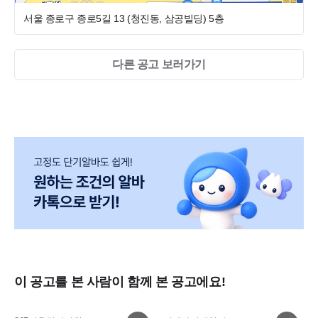
서울 종로구 종로5길 13 (청진동, 삼공빌딩)
5층
다른 공고 보러가기
광화문·종각 사이에 위치한
연세마이덴치과
입니다.
개원 9년차로 체계적인 진료 프로토콜과 안정적인 진료 시스템
을 갖춘 치과입니다.
저희 병원은
✔ 덴트웹 사용
✔ 구강스캐너 도입
✔ 수면진료 운영 등
진료 환경과 시스템을 꾸준히 업그레이드하며 발전하고 있습니
다.
연세대 세브란스 출신
보존과·교정과 전문의 원장님들의 협진
이 공고를 본 사람이 함께 본 공고에요!
시스템
으로
신입 선생님들도 기본부터 탄탄하게 배울 수 있는 환경입니다.