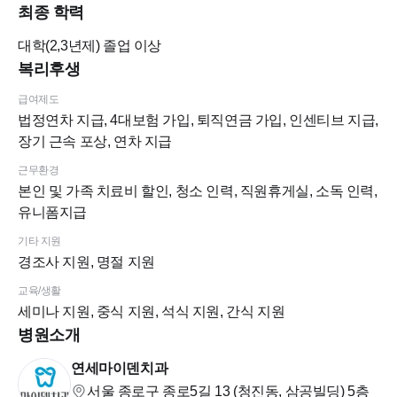
최종 학력
대학(2,3년제)
졸업 이상
복리후생
급여제도
법정연차 지급, 4대보험 가입, 퇴직연금 가입, 인센티브 지급,
장기 근속 포상, 연차 지급
근무환경
본인 및 가족 치료비 할인, 청소 인력, 직원휴게실, 소독 인력,
유니폼지급
기타 지원
경조사 지원, 명절 지원
교육/생활
세미나 지원, 중식 지원, 석식 지원, 간식 지원
병원소개
연세마이덴치과
서울 종로구 종로5길 13 (청진동, 삼공빌딩)
5층