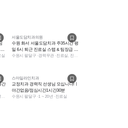
서울도담치과의원
님
수원 화서 서울도담치과 주35시간 평
집합
일 6시 퇴근 진료실 스텝 & 팀장급 모
료실
집
수원시 팔달구
·
경력무관
·
진료실, 진료팀장
스마일라인치과
야간
교정치과 경력직 선생님 모십니다!ㅣ
야간없음/점심시간1시간30분
진료실, 상담, 진료팀장, 진료실, 상담
수원시 팔달구
·
1 ~ 20년
·
진료실