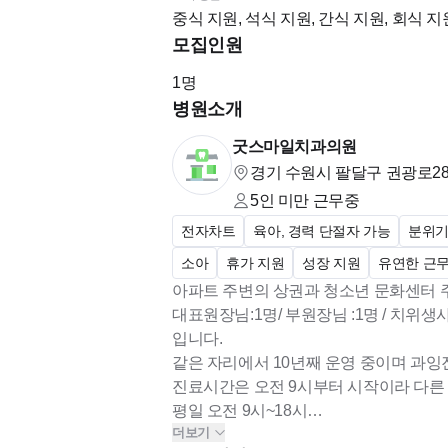
중식 지원, 석식 지원, 간식 지원, 회식 지
모집인원
1
명
병원소개
굿스마일치과의원
경기 수원시 팔달구 권광로285
5인 미만
근무중
전자차트
육아, 경력 단절자 가능
분위기
소아
휴가 지원
성장 지원
유연한 근
아파트 주변의 상권과 청소년 문화센터 
대표원장님:1명/ 부원장님 :1명 / 치위생
입니다.
같은 자리에서 10년째 운영 중이며 과잉
진료시간은 오전 9시부터 시작이라 다른 
평일 오전 9시~18시
더보기
화요일 예약제 야간 오전 9시~20시30분