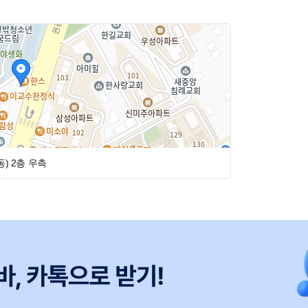
요일오후)
동)
2층 우측