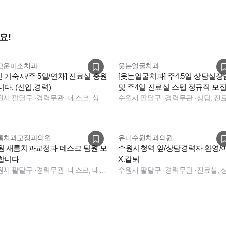
요!
고운미소치과
웃는얼굴치과
인 기숙사/주 5일/연차] 진료실 충원
[웃는얼굴치과] 주4.5일 상담실장
다. (신입,경력)
및 주4일 진료실 스텝 정규직 모
원시 팔달구
·
경력무관
·
데스크, 상담, 실장, 보험청구, 진료실, 데스크, 보험청구, 상담, 진료실, 데스크, 전화응대(CS)
니다
수원시 팔달구
·
경력무관
·
상담, 진
롬치과교정과의원
유디수원치과의원
원 새롬치과교정과 데스크 팀원 모
수원시청역 앞/상담경력자 환영/
합니다
X.칼퇴
원시 팔달구
·
경력무관
·
데스크, 데스크, 데스크, 전화응대(CS)
수원시 팔달구
·
경력무관
·