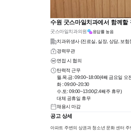
수원 굿스마일치과에서 함께할 
굿스마일치과의원
응답률
높음
치과위생사 (진료실, 실장, 상담, 보험
경력무관
면접 시 협의
탄력적 근무
월.목.금: 09:00~18:00(4째 금요일 
화 : 09:00~20:30
수.토: 09:00~13:00(2.4째주 휴무)
채용시 마감
공고 상세
아파트 주변의 상권과 청소년 문화 센터 주