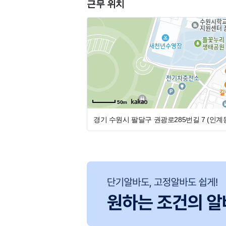
근무 위치
수요일과 토요일 오전 9시~13시30분
(휴무일: 2째주 .4째주 토요일/4째주 금
50m
경기 수원시 팔달구 권광로285번길 7 (인계