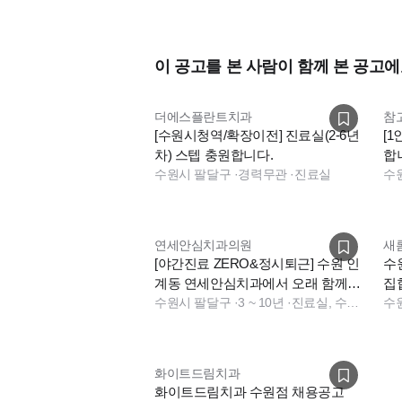
이 공고를 본 사람이 함께 본 공고에
더에스플란트치과
참
[수원시청역/확장이전] 진료실(2-6년
[1
차) 스텝 충원합니다.
합니
수원시 팔달구
·
경력무관
·
진료실
수
연세안심치과의원
새
[야간진료 ZERO&정시퇴근] 수원 인
수
계동 연세안심치과에서 오래 함께할
집
선생님을 모십니다
수원시 팔달구
·
3 ~ 10년
·
진료실, 수술실, 진료실, 수술실
수
화이트드림치과
화이트드림치과 수원점 채용공고