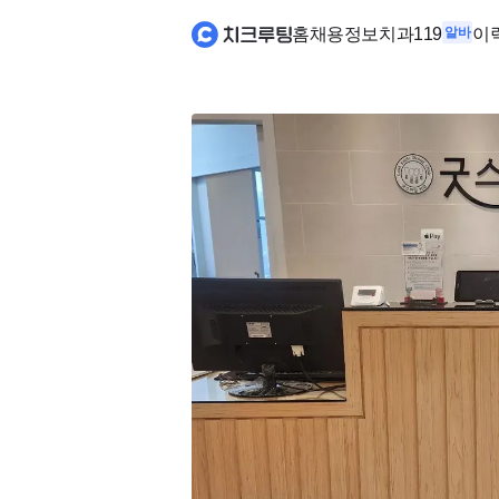
홈
채용정보
치과119
알바
이