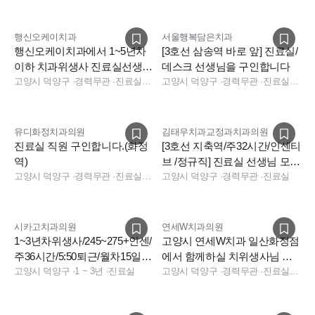
행신오케이치과
서울행복담은치과
행신오케이치과에서 1~5년차
[3호선 삼송역 바로 앞] 진료실/
이하 치과위생사 진료실선생님
데스크 선생님을 구인합니다
을 모십니다~주5일 야간없
고양시 덕양구
·
경력무관
·
진료실, 수술실, 소독실, 보험청구
고양시 덕양구
·
경력무관
·
진료실, 데스크, 보험청구
음!!!!
유디화정치과의원
김태우치과교정과치과의원
진료실 직원 구인합니다.(화정
[3호선 지축역/주32시간/인센티
역)
브 /정규직] 진료실 선생님 모십
고양시 덕양구
·
경력무관
·
진료실, 진료실
니다. [주4일도 가능]
고양시 덕양구
·
경력무관
·
진료실
시카고치과의원
연세W치과의원
1~3년차위생사/245~275+인센/
고양시 연세W치과 일산화정점
주36시간/5:50퇴근/월차15일로
에서 함께하실 치위생사님 모
모십니다.
고양시 덕양구
·
1 ~ 3년
·
진료실
십니다.(아르바이트환영)
고양시 덕양구
·
경력무관
·
진료실, 진료실