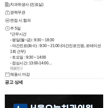
치과위생사 (진료실)
경력무관
면접 시 협의
주 5일
*근무시간
- 평일(월~금) : 9:30 ~ 18:30
- 야간진료(화수) : 9:30 ~ 21:00 (야간진료인원, 로테이션
1회 근무)
- 토요일 : 9:30 ~ 14:00
- 점심시간: 13:00-14:00
더보기
- 공휴일,일요일 : 휴진
채용시 마감
- 근무시간 협의가능
- 야간근무자 저녁 및 휴게시간 30분 지급
공고 상세
* 주5일(40시간미만) 야간1회
* 오버타임 근무시 추가수당 또는 추가오프 지급
* 칼퇴근 지향합니다.