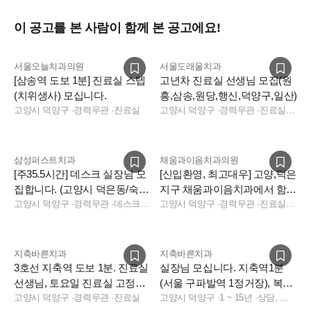
이 공고를 본 사람이 함께 본 공고에요!
서울오늘치과의원
서울도래울치과
[삼송역 도보 1분] 진료실 스텝
고년차 진료실 선생님 모집(원
(치위생사) 모십니다.
흥,삼송,원당,행신,덕양구,일산)
고양시 덕양구
·
경력무관
·
진료실
고양시 덕양구
·
경력무관
·
진료실, 데스크
삼성퍼스트치과
채움과이음치과의원
[주35.5시간] 데스크 실장님 모
[신입환영, 최고대우] 고양,덕은
집합니다. (고양시 덕은동/숙소
지구 채움과이음치과에서 함께
지원)
고양시 덕양구
·
경력무관
·
데스크, 진료실
하실 스텝,코디 추가모집합니
고양시 덕양구
·
경력무관
·
진료실, 데스크, 진료실
다.
지축바른치과
지축바른치과
3호선 지축역 도보 1분. 진료실
실장님 모십니다. 지축역1분
선생님, 토요일 진료실 고정알
(서울 구파발역 1정거장), 복지
바선생님 구인합니다.
고양시 덕양구
·
경력무관
·
진료실
비3000만(+인센)
고양시 덕양구
·
1 ~ 15년
·
상담, 실장, 보험청구, 데스크, 총괄실장