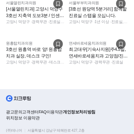
서울열린치과의원
서울부부치과의원
[서울열린치과] 고양시 덕양구
[3호선 원당역 5분거리] 함께할
3호선 지축역 도보3분 / 인센티
진료실 스탭을 모십니다.
브 제공.
고양시 덕양구
·
경력무관
·
진료실, 진료팀장
고양시 덕양구
·
1년 이상
·
진료실, 데스크, 상담, 수술실, 진료실, 소독실, 상담, 데스크
원흥탑치과의원
연세바로세움치과의원
3호선 원흥역 바로 앞! 원흥탑
최고대우[기숙사지원]주4.5일,
치과 실장, 데스크 구인!
연세바로세움치과 고양점/진료
고양시 덕양구
·
경력무관
·
데스크, 보험청구, 상담, 실장, 데스크, 진료실, 보험청구, 상담, 실장
실 스탭 선생님 모집
고양시 덕양구
·
경력무관
·
진료실
광고문의
고객센터
FAQ
이용약관
개인정보처리방침
위치정보 이용약관
(주)데니어
|
서울특별시 강남구 테헤란로 427, 2층