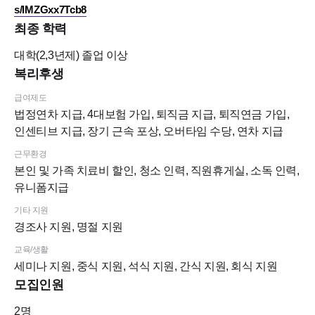
s/lMZGxx7Tcb8
최종 학력
대학(2,3년제)
졸업 이상
복리후생
급여제도
법정연차 지급, 4대보험 가입, 퇴직금 지급, 퇴직연금 가입,
인센티브 지급, 장기 근속 포상, 오버타임 수당, 연차 지급
근무환경
본인 및 가족 치료비 할인, 청소 인력, 직원휴게실, 소독 인력,
유니폼지급
기타 지원
경조사 지원, 명절 지원
교육/생활
세미나 지원, 중식 지원, 석식 지원, 간식 지원, 회식 지원
모집인원
2
명