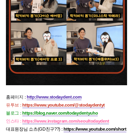
홈페이지 :
http://www.stodaydent.com
유투브 :
https://www.youtube.com/@stodaydentyt
블로그 :
https://blog.naver.com/todaydentyuho
인스타 :
https://www.instagram.com/seoultodaydent
대표원장님 쇼츠(GD친구??) :
https://www.youtube.com/short