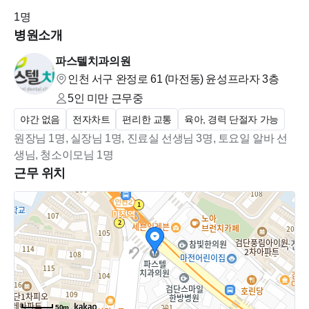
1
명
병원소개
파스텔치과의원
인천 서구 완정로 61 (마전동)
윤성프라자 3층
5인 미만
근무중
야간 없음
전자차트
편리한 교통
육아, 경력 단절자 가능
원장님 1명, 실장님 1명, 진료실 선생님 3명, 토요일 알바 선
생님, 청소이모님 1명
근무 위치
50m