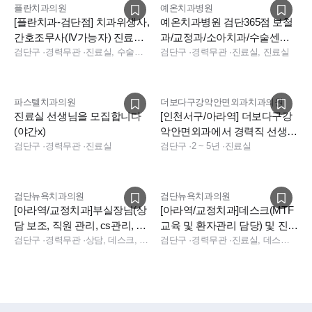
플란치과의원
예온치과병원
[플란치과-검단점] 치과위생사,
예온치과병원 검단365점 보철
간호조무사(IV가능자) 진료팀
과/교정과/소아치과/수술센터
모집
검단구
·
경력무관
·
진료실, 수술실, 진료실
채용
검단구
·
경력무관
·
진료실, 진료실
파스텔치과의원
더보다구강악안면외과치과의원
진료실 선생님을 모집합니다
[인천서구/아라역] 더보다구강
(야간x)
악안면외과에서 경력직 선생님
검단구
·
경력무관
·
진료실
구인합니다. (진료실)
검단구
·
2 ~ 5년
·
진료실
검단뉴욕치과의원
검단뉴욕치과의원
[아라역/교정치과]부실장님(상
[아라역/교정치과]데스크(MTF
담 보조, 직원 관리, cs관리, 진
교육 및 환자관리 담당) 및 진료
료실 보조)를 모집합니다.
검단구
·
경력무관
·
상담, 데스크, 진료실, 진료실, 상담, 데스크, 원내기공사
실 선생님 구인합니다.
검단구
·
경력무관
·
진료실, 데스크, 상담, 진료실, 데스크, 상담, 원내기공사