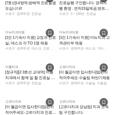
[7호선]내방역,방배역 진료실샘
진료실쌤 구인합니다. 경력자
모십니다!!
쌤 환영 . 연차15일제공,덴트웹
서초구
·
경력무관
·
진료실
사용
서초구
·
3 ~ 100년
·
진료실
더뉴치과의원
더뉴치과의원
[1인 1기숙사 지원] 교정과 진료
[1인 1기숙사 지원] 더뉴치과 고
실, 데스크 각 TO 1명 채용
객관리부 채용
서초구
·
경력무관
·
데스크, 진료실, 기타 직무
서초구
·
경력무관
·
데스크, 기타 직무, 데스크, 기타
이롬치과
고르다치과
[정규직][2·3호선 교대역] 이롬
[이 월급이면 입사한다]맘편히
치과에서 함께 일 할 진료실 선
적어주세요-수술팀 하반기채용
생님 모십니다.
서초구
·
경력무관
·
진료실
서초구
·
경력무관
·
수술실, 수술실
고르다치과
고르다치과
[이 월급이면 입사한다]맘편히
[고르다치과 강남점] 치과 소독
적어주세요-고르다치과 진료팀
팀 구인합니다.