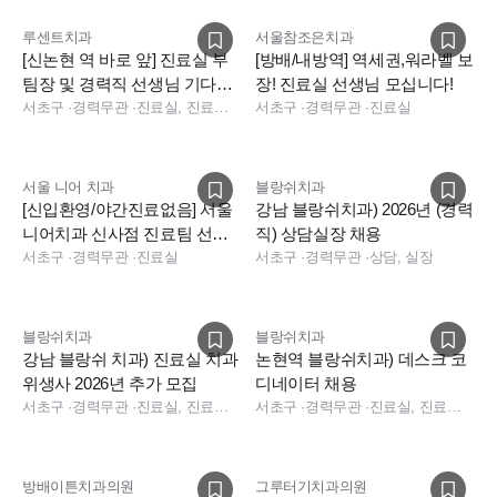
루센트치과
서울참조은치과
[신논현 역 바로 앞] 진료실 부
[방배/내방역] 역세권,워라벨 보
팀장 및 경력직 선생님 기다립
장! 진료실 선생님 모십니다!
니다.
서초구
·
경력무관
·
진료실, 진료팀장
서초구
·
경력무관
·
진료실
서울 니어 치과
블랑쉬치과
[신입환영/야간진료없음] 서울
강남 블랑쉬치과) 2026년 (경력
니어치과 신사점 진료팀 선생
직) 상담실장 채용
님 모십니다.
서초구
·
경력무관
·
진료실
서초구
·
경력무관
·
상담, 실장
블랑쉬치과
블랑쉬치과
강남 블랑쉬 치과) 진료실 치과
논현역 블랑쉬치과) 데스크 코
위생사 2026년 추가 모집
디네이터 채용
서초구
·
경력무관
·
진료실, 진료팀장
서초구
·
경력무관
·
진료실, 진료팀장, 보험청구, 데스크, 상담, 실장, 총괄실장, 경영지원, 데스크, 보험청구, 상담, 실장, 데스크
방배이튼치과의원
그루터기치과의원