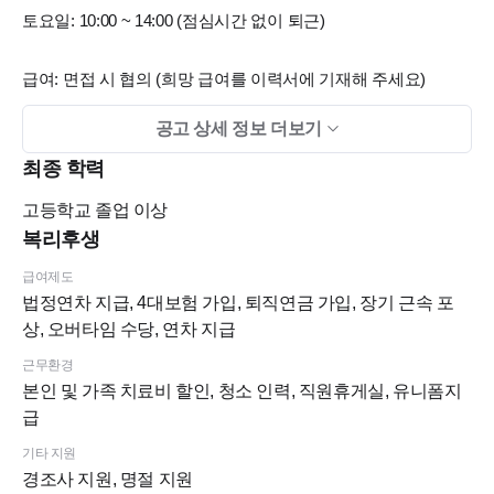
토요일: 10:00 ~ 14:00 (점심시간 없이 퇴근)
급여: 면접 시 협의 (희망 급여를 이력서에 기재해 주세요)
공고 상세 정보 더보기
[연세푸르다치과의 복지]
-원내에 미니 카페바를 설치 예정입니다. (아메리카노, 라떼, 바
최종 학력
닐라/모카라떼 등 가능)
고등학교
졸업 이상
-직원 전용 공간 및 대기실 안마의자 구비로 편안한 휴게시간 보
복리후생
장해 드립니다
급여제도
-청소 전담 인력을 고용 예정입니다
법정연차 지급, 4대보험 가입, 퇴직연금 가입, 장기 근속 포
근무/생활: 중식 및 야간 근무 석식 지원, 간식 제공, 유니폼 지급
상, 오버타임 수당, 연차 지급
휴무/휴가: 정기 휴가 지급 (여름 휴가 3일, 가을 또는 겨울 휴가
근무환경
3일), 공휴일 및 명절 연휴 보장, 징검다리 연휴 추가 휴진 가능,
본인 및 가족 치료비 할인, 청소 인력, 직원휴게실, 유니폼지
장기 근속 시 병원 내규에 따른 연차 휴가 추가 지급
급
보상/수당: 오버타임 수당 지급, 4대 보험 및 퇴직연금 가입
기타 지원
복지/지원: 본인 및 가족 치료비 대폭 할인, 경조사비 및 명절 상
경조사 지원, 명절 지원
여금/선물 지원, 점심 or 저녁 회식(강요 없음)