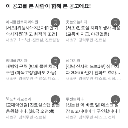
이 공고를 본 사람이 함께 본 공고에요!
아나플란트치과의원
웃는오늘치과
[서초][위생사1~3년차][1인 기
(서초)진료실 치과위생사 채용
숙사지원][최고 최적의 조건]
(교통비 지급, 야간없음)
서초구
·
1 ~ 3년
·
진료실, 진료팀장
서초구
·
경력무관
·
진료실
방배클린치과
심다치과
내방역 근처 [방배 클린 치과]
[강남 신사역 도보1분] 심다치
구인 (화목고정알바도 가능)
과 2026 하반기 전파트 추가채
서초구
·
경력무관
·
진료실, 데스크, 보험청구, 상담, 진료실
용(법정연차,기숙사비 지원)
서초구
·
경력무관
·
데스크, 상담, 실장, 진료실, 진료팀장, 보험청구, 데스크, 상담, 실장, 보험청구, 데스크, 상담, 전화응대(CS), 보험청구, 실장
81도치과교정과
루센트치과
[교대역연결] 진료실스탭 한분
[신논현 역 바로 앞] 데스크 실
충원합니다. (화,금 오전off)
장 & 코디네이터 구인합니다!!
서초구
·
경력무관
·
진료실
서초구
·
경력무관
·
데스크, 전화응대(CS)