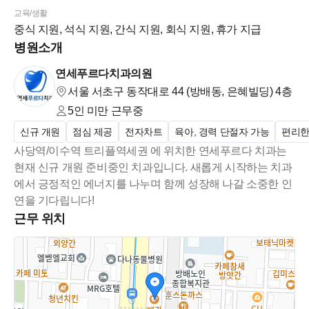
교육/생활
중식 지원, 석식 지원, 간식 지원, 회식 지원, 휴가 지급
[위치 및 교통편]
병원소개
서울 서초구 동작대로 44 4층
사당역(2,4호선) 인근 / 이수역(4,7호선) 6번 출구 도보 5분 /
연세푸르다치과의원
서울 서초구 동작대로 44 (방배동, 은혜빌딩)
4층
치과 바로 앞 버스정류장이 있어 대중교통 접근성이 매우 편리
합니다.
5인 미만
근무중
신규 개원
점심 제공
전자차트
육아, 경력 단절자 가능
편리한
[지원 방법]
사당역/이수역 트리플역세권 에 위치한 연세푸르다 치과는
제출 서류: 이력서(사진, 년차, 근무 경력, 희망 급여, 출근 가능
현재 신규 개원 준비중인 치과입니다. 새롭게 시작하는 치과
에서 긍정적인 에너지를 나누며 함께 성장해 나갈 소중한 인
일 기재 필수), 자기소개서
연을 기다립니다!
지원 방법: 치크루팅 온라인 지원.
근무 위치
이력서 보내주시고
지원 후 010-9485-2681로 문자 남겨주시면 확인 하겠습니다.