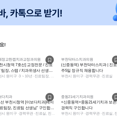
요!
세정교한캡치과교정과의원
부천닥터스치과의원
부천시청역 7호선] 교정전문 / 진료
(신중동역) 부천닥터스치과 | 진
/ 팀장, 스탭 / 치과위생사 선생님
주5일 정규직 채용합니다
집합니다.
천시 원미구
·
3 ~ 10년
·
진료팀장, 진료실
부천시 원미구
·
경력무관
·
진료실
보다치과
중동21세기치과의원
호선 부천시청역 [이보다치과]에서
<신중동역>중동21세기치과 보존과
진료팀장, 진료팀 선생님" 구인합니
경력직 구인합니다
천시 원미구
·
경력무관
·
진료실, 진료팀장, 진료실
부천시 원미구
·
경력무관
·