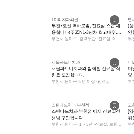
1미리치과의원
연
부천7호선 역바로앞, 진료실 스텝 채
(
용합니다(주35h,1-3년차 최고대우,파
인
트타임가능)
부천시 원미구
·
경력무관
·
진료실, 데스크, 진료실, 데스크, 데스크, 기타, 전화응대(CS)
부
서울파트너치과
더
서울파트너치과와 함께할 진료실 직
더
원을 모집합니다.
및 
부천시 원미구
·
3년 이상
·
진료실
부
스탠다드치과 부천점
고
스탠다드치과 부천점 에서 진료실선
[
생님 구인합니다
위
부천시 원미구
·
1 ~ 3년
·
진료실, 보험청구
부