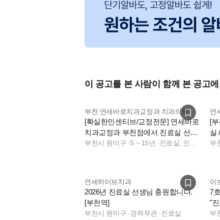
이 공고를 본 사람이 함께 본 공고에
부천 연세바로치과교정과 치과의원
연
[확실한인센티브/교정전문] 연세바로
[
치과교정과 부천점에서 진료실 선생
실 
님 모집(진료실 팀장)
부천시 원미구
·
5 ~ 15년
·
진료실, 진료팀장
모
부
연세하이브치과
이
2026년 진료실 선생님 충원합니다.
7
[부천역]
"
부천시 원미구
·
경력무관
·
진료실
다!
부