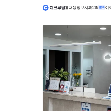
홈
채용정보
치과119
알바
이