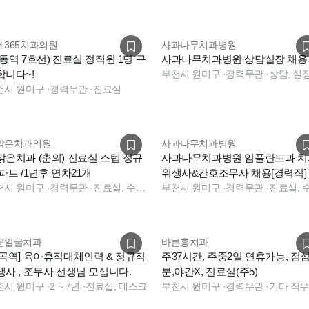
세365치과의원
사과나무치과병원
상동역 7호선) 진료실 정직원 1명 구
사과나무치과병원 상담실장 채용
합니다~!
부천시 원미구
·
경력무관
·
천시 원미구
·
경력무관
·
진료실
맑은치과의원
사과나무치과병원
맑은치과 (춘의) 진료실 스텝 정규
사과나무치과병원 임플란트과 치
파트 /1년후 연차21개
위생사&간호조무사 채용[경력직]
천시 원미구
·
경력무관
·
진료실, 수술실, 진료실, 수술실
부천시 원미구
·
경력무관
·
운얼굴치과
바른홍치과
역곡역] 육아휴직대체인력 & 정규직
주37시간, 주중2일 연휴가능, 점심
생사 , 조무사 선생님 모십니다.
분,야간X, 진료실(주5)
천시 원미구
·
2 ~ 7년
·
진료실, 데스크
부천시 원미구
·
경력무관
·