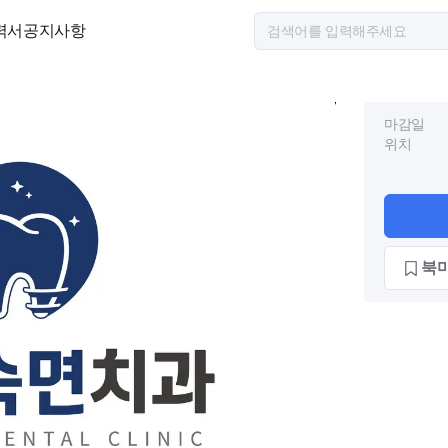
력서
공지사항
마감일
위치
북