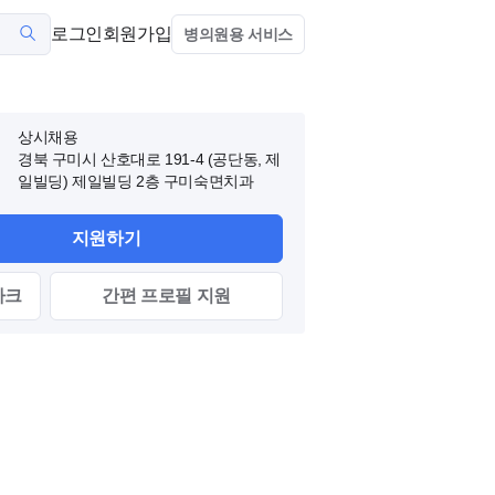
로그인
회원가입
병의원용 서비스
상시채용
경북 구미시 산호대로 191-4 (공단동, 제
일빌딩)
제일빌딩 2층 구미숙면치과
지원하기
마크
간편
프로필
지원