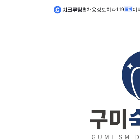
홈
채용정보
치과119
알바
이