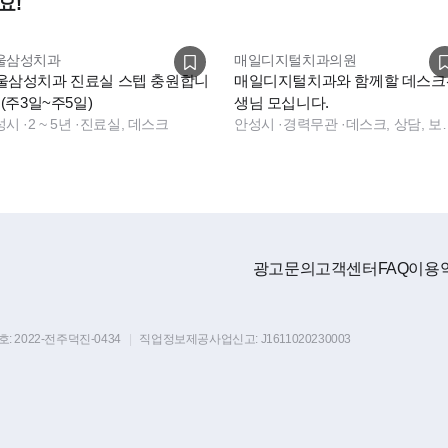
요!
울삼성치과
매일디지털치과의원
울삼성치과 진료실 스텝 충원합니
매일디지털치과와 함께할 데스크
 (주3일~주5일)
생님 모십니다.
성시
·
2 ~ 5년
·
진료실, 데스크
안성시
·
경력무관
·
데스크, 상담, 보험청구, 데스크, 상담, 
광고문의
고객센터
FAQ
이용
호:
2022-전주덕진-0434
|
직업정보제공사업신고:
J1611020230003