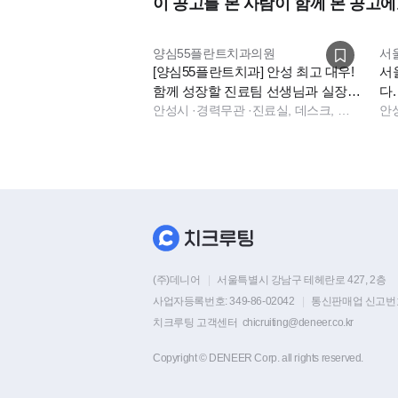
이 공고를 본 사람이 함께 본 공고에
양심55플란트치과의원
서
[양심55플란트치과] 안성 최고 대우!
서
함께 성장할 진료팀 선생님과 실장님
다.
을 모십니다
안성시
·
경력무관
·
진료실, 데스크, 상담, 실장
안
(주)데니어
|
서울특별시 강남구 테헤란로 427, 2층
사업자등록번호:
349-86-02042
|
통신판매업 신고번
치크루팅 고객센터
chicruiting@deneer.co.kr
Copyright © DENEER Corp. all rights reserved.