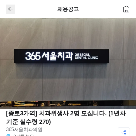
채용공고
[종로3가역] 치과위생사 2명 모십니다. (1년차
기준 실수령 270)
365서울치과의원