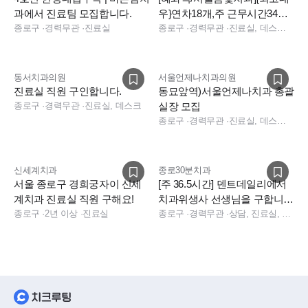
과에서 진료팀 모집합니다.
우}연차18개,주 근무시간34시
종로구
·
경력무관
·
진료실
간
종로구
·
경력무관
·
진료실, 데스크, 소독실
동서치과의원
서울언제나치과의원
진료실 직원 구인합니다.
동묘앞역)서울언제나치과 총괄
종로구
·
경력무관
·
진료실, 데스크
실장 모집
종로구
·
경력무관
·
진료실, 데스크, 보험청구, 상담, 실장, 총괄실장, 수술실, 진료실, 데스크, 보험청구, 상담, 실장
신세계치과
종로30분치과
서울 종로구 경희궁자이 신세
[주 36.5시간] 덴트데일리에서
계치과 진료실 직원 구해요!
치과위생사 선생님을 구합니
종로구
·
2년 이상
·
진료실
다.
종로구
·
경력무관
·
상담, 진료실, 보험청구, 데스크