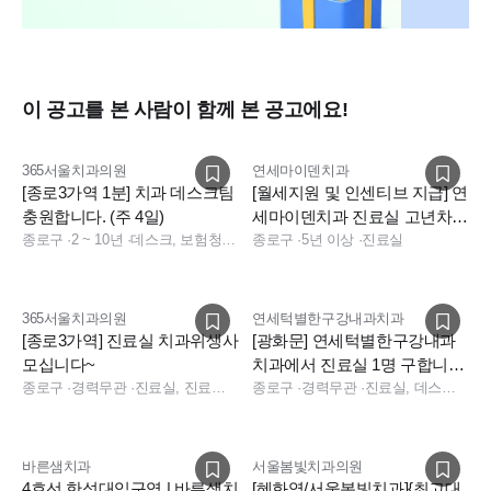
이 공고를 본 사람이 함께 본 공고에요!
365서울치과의원
연세마이덴치과
[종로3가역 1분] 치과 데스크팀
[월세지원 및 인센티브 지급] 연
충원합니다. (주 4일)
세마이덴치과 진료실 고년차
종로구
·
2 ~ 10년
·
데스크, 보험청구, 상담, 실장, 경영지원, 데스크, 상담, 전화응대(CS), 보험청구, 실장, 데스크, 보험청구, 상담, 실장, 치과 경영지원, 치과 사무직, 치과 보험청구, 치과 상담
팀원 추가 채용
종로구
·
5년 이상
·
진료실
365서울치과의원
연세턱별한구강내과치과
[종로3가역] 진료실 치과위생사
[광화문] 연세턱별한구강내과
모십니다~
치과에서 진료실 1명 구합니다.
종로구
·
경력무관
·
진료실, 진료팀장, 수술실
주5 토요진료X
종로구
·
경력무관
·
진료실, 데스크, 보험청구, 상담, 진료팀장
바른샘치과
서울봄빛치과의원
4호선 한성대입구역 | 바른샘치
[혜화역/서울봄빛치과]{최고대