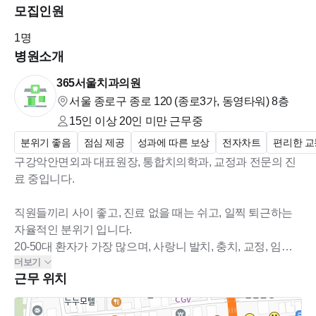
모집인원
1
명
병원소개
365서울치과의원
서울 종로구 종로 120 (종로3가, 동영타워)
8층
15인 이상 20인 미만
근무중
분위기 좋음
점심 제공
성과에 따른 보상
전자차트
편리한 교
구강악안면외과 대표원장, 통합치의학과, 교정과 전문의 진
료 중입니다.
직원들끼리 사이 좋고, 진료 없을 때는 쉬고, 일찍 퇴근하는
자율적인 분위기 입니다.
20-50대 환자가 가장 많으며, 사랑니 발치, 충치, 교정, 임플
더보기
란트 치료를 중점적으로 하고 있습니다.
근무 위치
소아 및 틀니환자는 거의 없습니다.