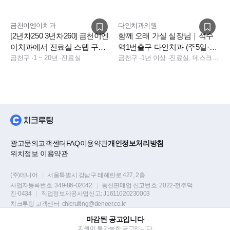
인합니다.
금천이엔이치과
다인치과의원
[2년차250 3년차260] 금천이엔
함께 오래 가실 실장님｜석수
이치과에서 진료실 스텝 구인
역1번출구 다인치과 (주5일·야
합니다.
금천구
·
1 ~ 20년
·
진료실
간X)
금천구
·
1년 이상
·
진료실, 데스크, 상담, 실장
광고문의
고객센터
FAQ
이용약관
개인정보처리방침
위치정보 이용약관
(주)데니어
|
서울특별시 강남구 테헤란로 427, 2층
사업자등록번호:
349-86-02042
|
통신판매업 신고번호:
2022-전주덕
진-0434
|
직업정보제공사업신고:
J1611020230003
치크루팅 고객센터
chicruiting@deneer.co.kr
마감된 공고입니다
Copyright © DENEER Corp. all rights reserved.
지원이 불가능한 공고입니다