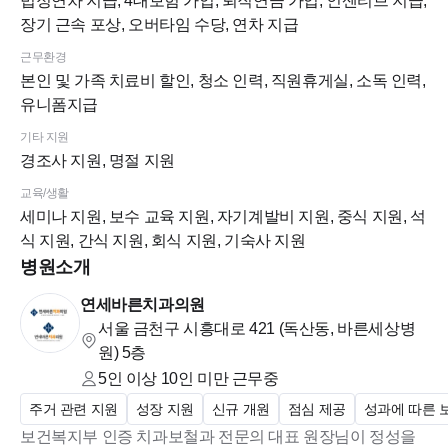
법정연차 지급, 4대보험 가입, 퇴직연금 가입, 인센티브 지급,
장기 근속 포상, 오버타임 수당, 연차 지급
근무환경
본인 및 가족 치료비 할인, 청소 인력, 직원휴게실, 소독 인력,
유니폼지급
기타 지원
경조사 지원, 명절 지원
교육/생활
세미나 지원, 보수 교육 지원, 자기계발비 지원, 중식 지원, 석
식 지원, 간식 지원, 회식 지원, 기숙사 지원
병원소개
연세바른치과의원
서울 금천구 시흥대로 421 (독산동, 바른세상병
원)
5층
5인 이상 10인 미만
근무중
주거 관련 지원
성장 지원
신규 개원
점심 제공
성과에 따른 
보건복지부 인증 치과보철과 전문의 대표 원장님이 정성을