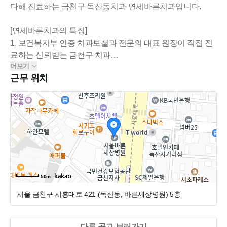
다해 진료하는 금천구 독산동치과 연세바른치과입니다.
[연세바른치과의 특징]
1. 보건복지부 인증 치과보철과 전문의 대표 원장이 직접 진
료하는 신뢰받는 금천구 치과
더보기
2. 최소한의 방문과 단순한 진료 프로세스에 따른 치료 제공
근무 위치
3. 대학 병원에 견주어 수준 높은 의료 서비스 제공
4. 최첨단 디지털 장비를 보유하여 정밀 진단 및 치료 가능
5. 가능한 많은 자연 치주, 치아조직을 유지하는데 초점을 맞
춰 맞춤 가공으로 최선의 진료 진행
[금천구 독산동치과 야간진료 안내]
화/목 야간 진료 진행 : 바쁜 직장인도 편하게 방문
연세바른치과에서 더 나은 일상을 위해 신뢰할 수 있는 진료
50m
서울 금천구 시흥대로 421 (독산동, 바른세상병원)
5층
다른 공고 보러가기