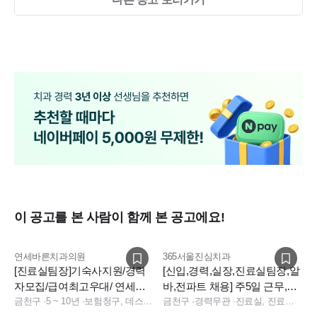
이 공고를 본 사람이 함께 본 공고에요!
연세바른치과의원
365서울진심치과
[진료실팀장]기숙사지원/경력
[신입,경력,실장,진료실팀장,알
자모집/급여최고우대/ 연세바
바,전파트 채용] 주5일 근무,신
른치과에서 진료실 팀장님 구
금천구
·
5 ~ 10년
·
보험청구, 데스크, 진료실
규치과,인센티브
금천구
·
경력무관
·
진료실, 진료팀장, 데스크, 실장, 소독실, 진료실, 데스크, 상담, 실장, 소독실