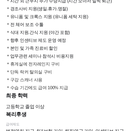
＊
시간 외 근무시 추가 수당지급 (시간 모아서 일찍 퇴근)
＊
경조사비 지원(생일.휴가.명절)
＊
유니폼 및 크록스 지원 (유니폼 세탁 지원)
＊
전 체어 보조 수툴
＊
식대 지원.간식 지원 (야간 포함)
＊
향후 인센티브 제도 운영 예정
＊
본인 및 가족 진료비 할인
＊
업무관련 세미나 참석시 비용지원
＊휴게실에 전자레인지 구비
＊단독 락커 탈의실 구비
＊구강 스캐너 사용
＊수습 기간에도 급여 100% 지급
최종 학력
고등학교
졸업 이상
복리후생
급여제도