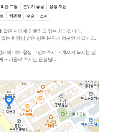
편리한 교통
분위기 좋음
성장 지원
트
턱관절
수술
소아
년째 같은 자리에 진료하고 있는 치과입니다.
위기 덕분인거 같아요.
인지에 대해 항상 고민해주시고 계셔서 복지는 점
말에 귀기울여 주시는 원장님!
님도 많고! 전 직원 치과위생사로 구성되어있어요
환영합니다^^
!