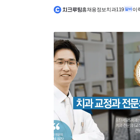
홈
채용정보
치과119
알바
이