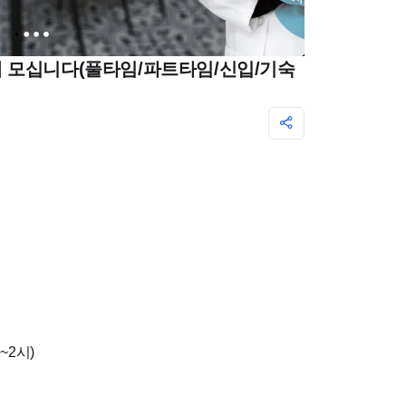
 모십니다(풀타임/파트타임/신입/기숙
~2시)