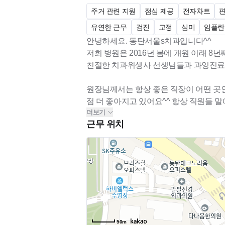
주거 관련 지원
점심 제공
전자차트
유연한 근무
검진
교정
심미
임플란
안녕하세요. 동탄서울s치과입니다^^
저희 병원은 2016년 봄에 개원 이래 8
친절한 치과위생사 선생님들과 과잉진료 없는 원장님 밝은 병원 분
원장님께서는 항상 좋은 직장이 어떤 곳
점 더 좋아지고 있어요^^ 항상 직원들 
더보기
근무 위치
병원분위기도 좋아서 장기근속하는 선생
^^
부담없이 지원해주세요! 모두 두팔벌려 
당연하지만 자랑하는 저희 병원 복지!!
-주 5일근무
-보조스툴 당연히 있습니다!
-저녁비, 토요일 간식비까지 지원해드려요
50m