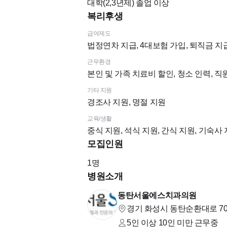
대학(2,3년제)
졸업 이상
복리후생
급여제도
법정연차 지급, 4대보험 가입, 퇴직금 지
근무환경
본인 및 가족 치료비 할인, 청소 인력, 
기타 지원
경조사 지원, 명절 지원
교육/생활
중식 지원, 석식 지원, 간식 지원, 기숙사
모집인원
1
명
병원소개
동탄서울에스치과의원
경기 화성시 동탄순환대로 708
5인 이상 10인 미만
근무중