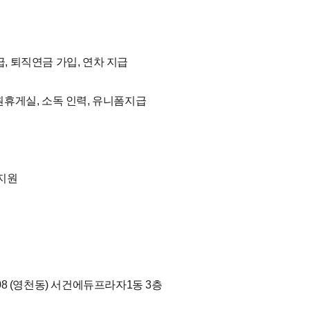
급, 퇴직연금 가입, 연차 지급
직원휴게실, 소독 인력, 유니폼지급
 지원
 (영천동)
서건에듀프라자1동 3층