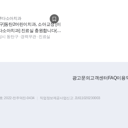
루다소아치과
급구]동탄2어린이치과, 소아교정 [이
다소아치과] 진료실 충원합니다(주
야간x)
성시 동탄구
·
경력무관
·
진료실
광고문의
고객센터
FAQ
이용
호:
2022-전주덕진-0434
|
직업정보제공사업신고:
J1611020230003