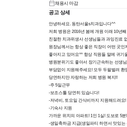
채용시 마감
주5일 근무
공고 상세
안녕하세요. 동탄서울s치과입니다^^
저희 병원은 2016년 봄에 개원 이래 10
친절한 치과위생사 선생님들과 과잉진료 없
원장님께서는 항상 좋은 직장이 어떤 곳인
좋아지고 있어요^^ 항상 직원들 말에 귀기
병원분위기도 좋아서 장기근속하는 선생님도
부담없이 지원해주세요! 모두 두팔벌려 환
당연하지만 자랑하는 저희 병원 복지!!
-주 5일근무
-보조스툴 당연히 있습니다!
-저녁비, 토요일 간식비까지 지원해드려요!
-기숙사 지원
가까운 위치의 아파트! 1인 1실! 도보로 5
-생일축하금 지급(생일파티 하면서 맛있는