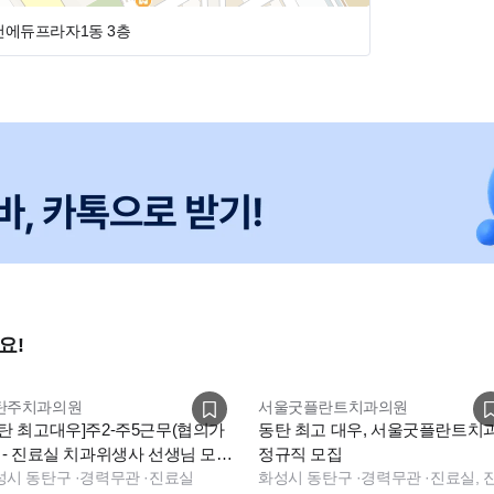
건에듀프라자1동 3층
5분!!뛰면 3분도 가능하답니다!
는 음식과 케이크도 사주세요)
연차차감x)
시간 30분만 근무)
금
수 있어요)
요!
탄주치과의원
서울굿플란트치과의원
동탄 최고대우]주2-주5근무(협의가
동탄 최고 대우, 서울굿플란트치
) - 진료실 치과위생사 선생님 모십
정규직 모집
다.(야간없음)
성시 동탄구
·
경력무관
·
진료실
화성시 동탄구
·
경력무관
·