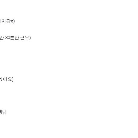
차차감x)
간 30분만 근무)
있어요)
생님