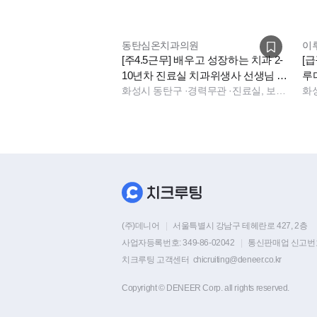
동탄심온치과의원
이
[주4.5근무] 배우고 성장하는 치과 2-
[
10년차 진료실 치과위생사 선생님 모
루
십니다.
화성시 동탄구
·
경력무관
·
진료실, 보험청구, 상담, 진료팀장
5,
화
(주)데니어
|
서울특별시 강남구 테헤란로 427, 2층
사업자등록번호:
349-86-02042
|
통신판매업 신고번
치크루팅 고객센터
chicruiting@deneer.co.kr
Copyright © DENEER Corp. all rights reserved.