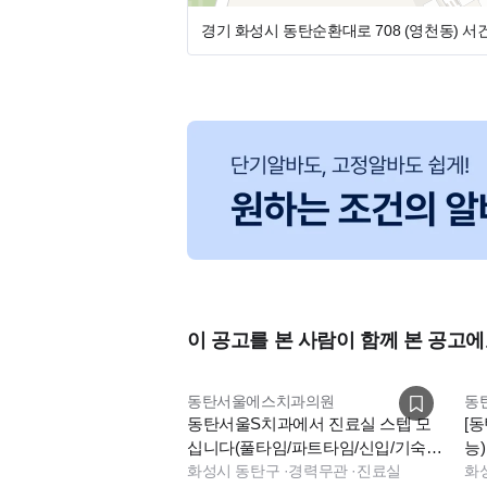
-기숙사 지원
경기 화성시 동탄순환대로 708 (영천동)
서
가까운 위치의 아파트! 1인 1실! 도보로 
-생일축하금 지급(생일파티 하면서 맛있
-명절 떡값 지급!(20만원!!)
-매달 문화생활비 지급
-법정공휴일, 대체공휴일 당연히 휴무! (
-입사후 1달 뒤부터 연차 발생 (1년에 15개!!)
-매주 수요일 오전 진료 휴진!(수요일은 6
-직원 및 가족 진료비 할인
(치과에서 교정 받은 선생님들 많아요~)
-안전한 퇴직연금 가입: 푸른씨앗 퇴직연
-유니폼, 개인락커 제공
-탈의실, 휴게실 (점심시간에 편하게 쉴 
이 공고를 본 사람이 함께 본 공고에
-우리의 쾌적함을 책임지는 공기청정기
-구강 스케너, 3d 프린터 사용
동탄서울에스치과의원
동
동탄서울S치과에서 진료실 스텝 모
[
십니다(풀타임/파트타임/신입/기숙사
능
가능)
화성시 동탄구
·
경력무관
·
진료실
니
화