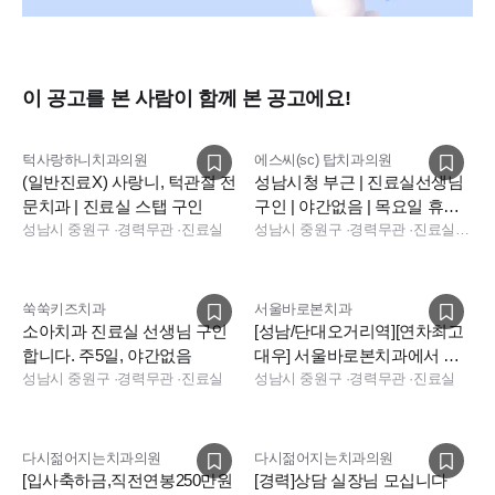
또한 치과 업무는 서로 도와가며 미루지 않고 처리해서
,
일할 때
는 빨리 열심히 일하고
,
쉴 때는 확실히 쉴 수 있도록 하고 있습
이 공고를 본 사람이 함께 본 공고에요!
니다
.
오버타임은 거의 없고
,
오히려 환자 마감되면 일찍 퇴근하는 경
턱사랑하니치과의원
에스씨(sc) 탑치과의원
(일반진료X) 사랑니, 턱관절 전
성남시청 부근 | 진료실선생님
우가 많습니다
.
문치과 | 진료실 스탭 구인
구인 | 야간없음 | 목요일 휴진 |
성남시 중원구
·
경력무관
·
진료실
주5일
성남시 중원구
·
경력무관
·
진료실, 진료팀장, 데스크
그리고 야간 있는 목요일은 오전
11
시에 진료를 시작해서 부담
이 덜합니다
.
쑥쑥키즈치과
서울바로본치과
소아치과 진료실 선생님 구인
[성남/단대오거리역][연차최고
병원 업무는 되도록 진료실 선생님들끼리 돌아가면서 분담해서
합니다. 주5일, 야간없음
대우] 서울바로본치과에서 진
처리하고 있습니다
.
성남시 중원구
·
경력무관
·
진료실
료실 선생님 모십니다
성남시 중원구
·
경력무관
·
진료실
구성원 모두 밝은 분위기에서 편히 지낼 수 있도록 노력합니다
.
(
필요한 업무 이외의 스트레스는 최소화 하려고 합니다
.)
진료실 직원 모두 페이스 쉴드 구비
,
근무화 지원해드립니다
.
다시젊어지는치과의원
다시젊어지는치과의원
[입사축하금,직전연봉250만원
[경력]상담 실장님 모십니다