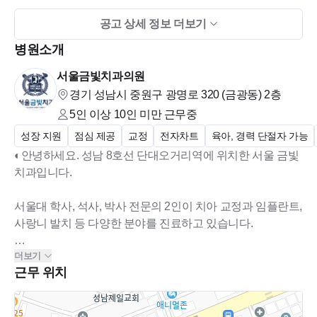
- 화, 금 9시반~6시 , 월, 수요일 휴무
공고 상세 정보 더보기
-
야간
(
목
) 11
시
~9
시
:
야간은 목요일 하루만 있습니다
.
병원소개
-
토요일
9
시반
~2
시
서울금빛치과의원
-
점심시간 평일 오후
1
시
~
오후
2
시
경기 성남시 중원구 광명로 320 (금광동)
2층
-
목요일 저녁시간 오후
5
시반
~
오후
6
시
5인 이상 10인 미만
근무중
성장 지원
점심 제공
교정
전자차트
육아, 경력 단절자 가능
<<
총 진료시간 주
28
시간
>>
◐안녕하세요. 성남 8호선 단대오거리역에 위치한 서울 금빛
치과입니다.
★
근무 시 간
★
서울대 학사, 석사, 박사 전문의 2인이 치아 교정과 임플란트,
-
병원 전체 월
,
수요일 휴무로
사랑니 발치 등 다양한 분야를 진료하고 있습니다.
주
4
일 근무 및 야간은 목요일
1
회
(
목요일은 오전
11
시에 진료
더보기
현재 진료실 4인 + 실장님 1인 체제입니다.
시작
)
근무 위치
저희 치과는 이제 개원한지 4년 정도 되었으며,
-
총 주당 근무 시간이
30.5
시간으로