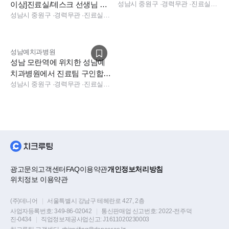
이상]진료실/데스크 선생님 모
성남시 중원구
·
경력무관
·
진료실, 데스크, 보험청구, 수술실, 진료팀장, 상담, 수술실, 진료실, 데스크, 보험청구, 상담, 데스크, 상담, 보험청구
부득이한 경우가 아니면
,
포터블 엑스레이는 찍지 않고 엑스레
십니다
성남시 중원구
·
경력무관
·
진료실, 데스크, 보험청구, 수술실, 진료팀장, 상담, 수술실, 진료실, 데스크, 보험청구, 상담, 데스크, 상담, 보험청구
이실에서 스탠다드로 촬영합니다
.
몸과 마음이 편한 환경에서 근무할 수 있도록 신경 써 드려요
~~
성남예치과병원
성남 모란역에 위치한 성남예
치과병원에서 진료팀 구인합니
직원 휴게실
/
소독실 분리되어 있습니다
.
다.
성남시 중원구
·
경력무관
·
진료실, 진료팀장, 진료실
점심 식사 및 야간 근무 시 간편식 치과에서 지원해드립니다
.
또한
3D
스캐너
, CT.
전자차트 덴트웹
,
무통마취기 등의 최신 장
비를 보유하고 있고
임플란트
.
교정
.
심미보철
.
매복 사랑니 발치 등 치과 대부분의
광고문의
고객센터
FAQ
이용약관
개인정보처리방침
진료 분야를 경험해
볼 수 있습니다.
위치정보 이용약관
(주)데니어
|
서울특별시 강남구 테헤란로 427, 2층
★
직원복지
★
사업자등록번호:
349-86-02042
|
통신판매업 신고번호:
2022-전주덕
진-0434
|
직업정보제공사업신고:
J1611020230003