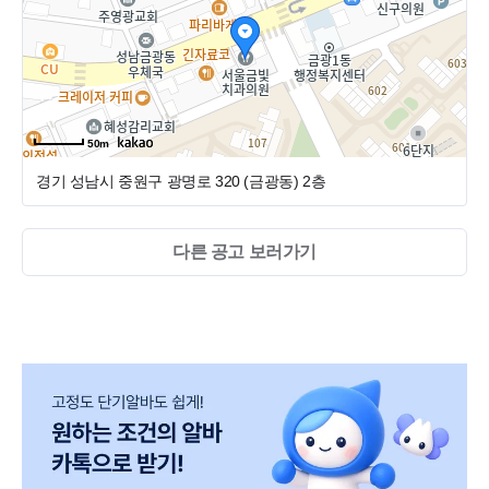
주
4
일로 근무하실 직원분 모집합니다
.
월, 수 휴진으로 치과 전체가 주 4일 진료하고 있습니다.
-
공휴일 있는 주도 월
,
수 휴무
- 주당 근무시간이 준비시간 포함해서 30.5시간,
( BUT, 같은
주에 공휴일이
2
일 이상인 경우에는
월,수 중 하루
대체 근무
실제 진료시간은 28시간입니다.
)
50m
주 4일로 근무하실 진료팀원을 모집합니다.
- 야간 없는 평일 진료는 오후
6
시에 끝나기 때문에 저녁이 있는
경기 성남시 중원구 광명로 320 (금광동)
2층
삷을 누릴 수 있습니다
.
다른 공고 보러가기
--------------------------------------------------------------------------------------
--
저희 치과는
8
호선 단대오거리역 전철역에서 도보
5
분 거리에
위치하고 있습니다
.
저희 치과 소개를 한다면
,
전 구성원이 서로 경어를 사용하여 상
호 존중하는 문화를 만들어가고 있습니다
.