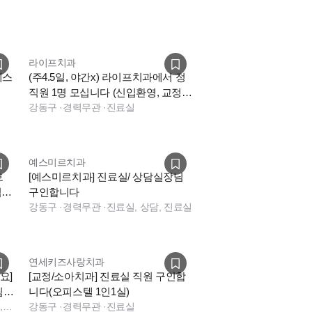
라이프치과
데스
(주4.5일, 야간x) 라이프치과에서 정
직원 1명 모십니다 (신입환영, 교정어
시경력우대)
강동구
·
경력무관
·
진료실
예스미르치과
호
[예스미르치과] 진료실/ 상담실장님
)
구인합니다
강동구
·
경력무관
·
진료실, 상담, 진료실
연세키즈사랑치과
요]
[교정/소아치과] 진료실 직원 구인합
팀원
니다(오피스텔 1인1실)
진료실, 보험청구, 데스크, 실장, 상담
강동구
·
경력무관
·
진료실