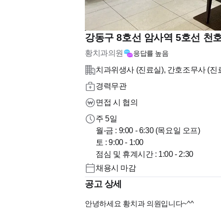
강동구 8호선 암사역 5호선 천
황치과의원
응답률
높음
치과위생사 (진료실), 간호조무사 (진
경력무관
면접 시 협의
주 5일
월-금 : 9:00 - 6:30 (목요일 오프)
토 : 9:00 - 1:00
점심 및 휴계시간 : 1:00 - 2:30
채용시 마감
공고 상세
안녕하세요 황치과 의원입니다~^^