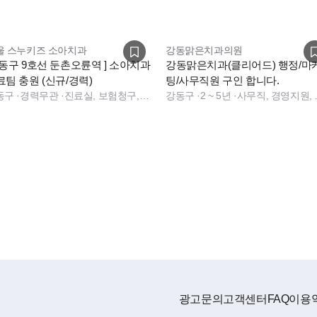
울 스누키즈 소아치과
강동맑은치과의원
강동구 9호선 둔촌오륜역 ] 소아치과
강동맑은치과(클리어드) 행정/마
료팀 충원 (신규/경력)
팅/사무직원 구인 합니다.
동구
·
경력무관
·
진료실, 보험청구, 진료실, 보험청구
강동구
·
2 ~ 5년
·
사무직, 경영지
광고문의
고객센터
FAQ
이용