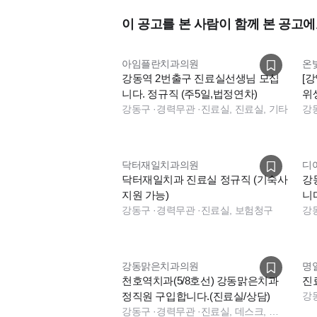
이 공고를 본 사람이 함께 본 공고에
아임플란치과의원
온
강동역 2번출구 진료실선생님 모십
[
니다. 정규직 (주5일,법정연차)
위
강동구
·
경력무관
·
진료실, 진료실, 기타
강
닥터재일치과의원
디
닥터재일치과 진료실 정규직 (기숙사
강
지원 가능)
니
강동구
·
경력무관
·
진료실, 보험청구
강
강동맑은치과의원
명
천호역치과(5/8호선) 강동맑은치과
진
정직원 구입합니다.(진료실/상담)
강
강동구
·
경력무관
·
진료실, 데스크, 보험청구, 상담