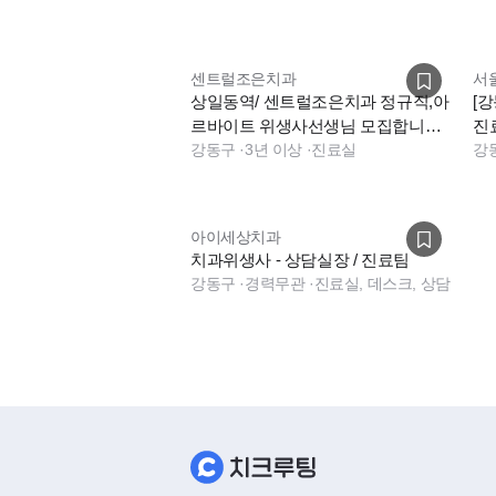
센트럴조은치과
서
상일동역/ 센트럴조은치과 정규직,아
[
르바이트 위생사선생님 모집합니다.
진
(시급 24,000원)
강동구
·
3년 이상
·
진료실
강
아이세상치과
치과위생사 - 상담실장 / 진료팀
강동구
·
경력무관
·
진료실, 데스크, 상담