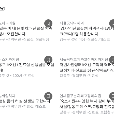
요!
빛치과의원
서울굿닥터치과
강일동,미사] 온빛치과 진료실 치과
[암사역]진료실(치과위생사)1명,
생사 모집합니다.
크(코디)1명 채용합니다
동구
·
경력무관
·
진료실, 진료팀장
강동구
·
2년 이상
·
진료실, 데스크
어스치과의원
서울닥터호치과교정과치과의원
동구 5호선 / 진료실 선생님을 모십
저년차환영!!/ 5호선 고덕역 닥터
다!
교정치과 진료실(정규직/파트타임
동구
·
2 ~ 100년
·
진료실
모십니다
강동구
·
경력무관
·
진료실
일제일치과
연세꿈꾸는치과교정과의원
료실 함께 하실 선생님 구합니다
[숙소지원&다양한 복지 같이 누려
동구
·
경력무관
·
진료실, 데스크
서울/강동구 데스크,교정과 진료
환영합니다.
강동구
·
경력무관
·