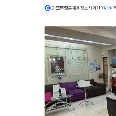
홈
채용정보
치과119
알바
이