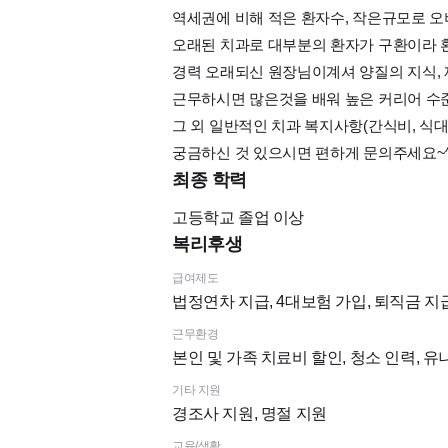
역세권에 비해 적은 환자수, 작은규모로 
오래된 치과로 대부분의 환자가 구환이라 
경력 오래되신 원장님이계셔 양질의 지식,
근무하시면 많은것을 배워 높은 커리어 수
그 외 일반적인 치과 복지사항(간식비, 식대
궁금하신 것 있으시면 편하게 문의주세요~^
최종 학력
고등학교
졸업 이상
복리후생
급여제도
법정연차 지급, 4대보험 가입, 퇴직금 지
근무환경
본인 및 가족 치료비 할인, 청소 인력, 
기타 지원
경조사 지원, 명절 지원
교육/생활