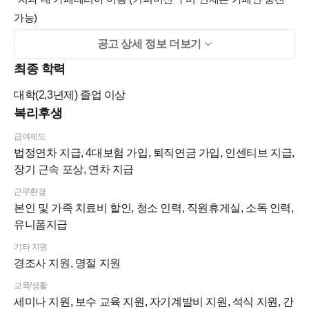
가능)
*직원 전용 탈의실 및 개인 락커 구비
공고 상세 정보 더보기
*다양한 임상 실습 및 원내 외 교육 세미나 기회 부여
최종 학력
*명찰, 유니폼 지원
*자체기공실 운영
대학(2,3년제)
졸업 이상
*전자차트 사용 *구강스캐너 사용( 트리오스 / I iTero )
복리후생
*매년 독감주사 무료 접종
급여제도
*마스크 지급
법정연차 지급, 4대보험 가입, 퇴직연금 가입, 인센티브 지급,
*직원간식 상시 제공
장기 근속 포상, 연차 지급
★성과 관리를 통한 인센티브제 운영
근무환경
본인 및 가족 치료비 할인, 청소 인력, 직원휴게실, 소독 인력,
유니폼지급
기타 지원
경조사 지원, 명절 지원
교육/생활
세미나 지원, 보수 교육 지원, 자기계발비 지원, 석식 지원, 간