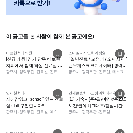
이 공고를 본 사람이 함께 본 공고에요!
바로현치과의원
스마일디자인치과병원
[신규 개원] 경기 광주 바로현
[ 일반진료 / 교정과 / 소아치과 /
치과에서 함께 하실 진료실 선
원무데스크코디네이터] 경력직
생님들을 모십니다
광주시
·
경력무관
·
진료실, 진료팀장, 데스크, 보험청구, 상담
선생님들 모십니다.
광주시
·
경력무관
·
진료실, 데스크
연세웰치과
연세큰별치과교정과치과의원
자신감있고 "sense " 있는 진료
[1인기숙사]주4일/야간x/주28.5
실 staff 구인합니다!!
시간/급여최고대우/점심시간1
광주시
·
경력무관
·
진료실, 데스크, 상담, 보험청구, 진료실, 데스크, 보험청구, 상담
시간30분
광주시
·
경력무관
·
진료실