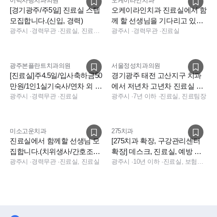
이턱사랑치과의원
오케이라인치과
[경기광주/주5일] 진료실 스텝
오케이라인치과 진료실에서 함
모집합니다.(신입, 경력)
께 할 선생님을 기다리고 있습
광주시
·
경력무관
·
진료실, 진료실, 수술실
니다!
광주시
·
경력무관
·
진료실
광주본플란트치과의원
서울정성치과의원
[진료실]주4.5일/입사축하금50
경기광주 태전 고산지구 치과
만원/1인1실기숙사/연차 외 여
에서 저년차 고년차 진료실 선
름휴가7일/최고복지환경
광주시
·
경력무관
·
진료실
생님 모십니다!
광주시
·
7년 이하
·
진료실, 진료팀장
미소고운치과
275치과
진료실에서 함께할 선생님 모
[275치과 확장, 구강관리센터
집합니다.(치위생사/간호조무
확장] 데스크, 진료실, 예방 치
사)
광주시
·
경력무관
·
진료실, 진료실
과위생사 채용
광주시
·
10년 이하
·
진료실, 보험청구, 진료실, 수술실