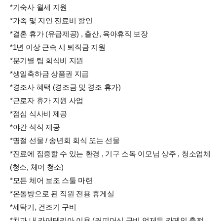
*기숙사 월세 지원
*가족 및 지인 진료비 할인
*결혼 휴가 (유급제공) , 출산, 육아휴직 보장
*1년 이상 근속 시 퇴직금 지원
*분기별 팀 회식비 지원
*생일축하금 상품권 지급
*경조사 혜택 (경조금 및 경조 휴가)
*근로자 휴가 지원 사업
*점심 식사비 제공
*야간 석식 제공
*명절 선물 / 송년회 회식 또는 선물
*진료에 집중할 수 있는 환경 , 기구 소독 이모님 상주 , 청소업체
(청소, 체어 청소)
*모든 체어 보조 스툴 마련
*온돌방으로 된 직원 전용 휴게실
*세탁기, 건조기 구비
*치과 내 카페테리아 이용 (커피머신 구비 언제든 카페인 충전