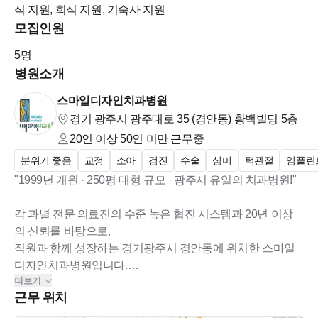
식 지원, 회식 지원, 기숙사 지원
모집인원
5
명
병원소개
스마일디자인치과병원
경기 광주시 광주대로 35 (경안동)
황백빌딩 5층
20인 이상 50인 미만
근무중
분위기 좋음
교정
소아
검진
수술
심미
턱관절
임플란
"1999년 개원 · 250평 대형 규모 · 광주시 유일의 치과병원!"
각 과별 전문 의료진의 수준 높은 협진 시스템과 20년 이상
의 신뢰를 바탕으로,
직원과 함께 성장하는 경기광주시 경안동에 위치한 스마일
디자인치과병원입니다.
더보기
근무 위치
스마일디자인치과병원은 체계적인 진료 시스템과 최첨단 장
비를 갖추고,