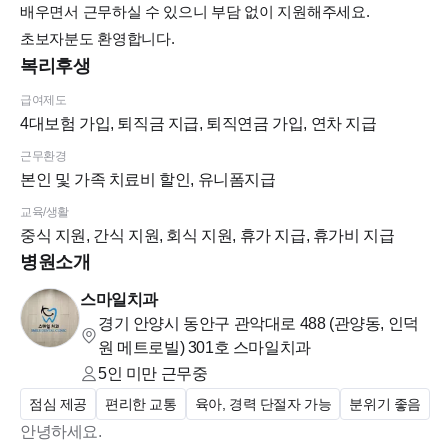
배우면서 근무하실 수 있으니 부담 없이 지원해주세요.
초보자분도 환영합니다.
복리후생
급여제도
4대보험 가입, 퇴직금 지급, 퇴직연금 가입, 연차 지급
근무환경
본인 및 가족 치료비 할인, 유니폼지급
교육/생활
중식 지원, 간식 지원, 회식 지원, 휴가 지급, 휴가비 지급
병원소개
스마일치과
경기 안양시 동안구 관악대로 488 (관양동, 인덕
원 메트로빌)
301호 스마일치과
5인 미만
근무중
점심 제공
편리한 교통
육아, 경력 단절자 가능
분위기 좋음
안녕하세요.