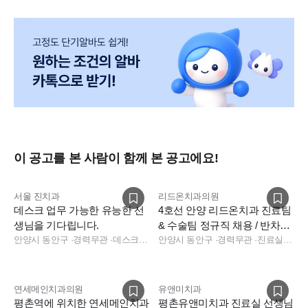
이 공고를 본 사람이 함께 본 공고에요!
서울 진치과
리드온치과의원
데스크 업무 가능한 유능한 선
4호선 안양 리드온치과 진료팀
생님을 기다립니다.
& 수술팀 정규직 채용 / 반차사
안양시 동안구
·
경력무관
·
데스크, 보험청구, 상담, 진료팀장, 소독실, 진료실, 수술실, 진료실, 데스크, 보험청구, 상담, 소독실
용가능
안양시 동안구
·
경력무관
·
진료실, 수술실
연세메인치과의원
유앤미치과
평촌역에 위치한 연세메인치과
평촌유앤미치과 진료실 선생님