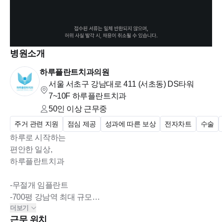
병원소개
하루플란트치과의원
서울 서초구 강남대로 411 (서초동)
DS타워
7~10F 하루플란트치과
50인 이상
근무중
주거 관련 지원
점심 제공
성과에 따른 보상
전자차트
수술
하루로 시작하는
편안한 일상,
하루플란트치과
-무절개 임플란트
-700평 강남역 최대 규모
더보기
-대학병원급 장비와 시설
근무 위치
-디지털 기공 센터 운영