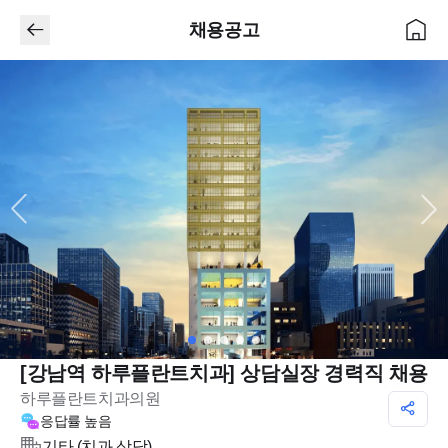
채용공고
[강남역 하루플란트치과] 상담실장 경력직 채용
하루플란트치과의원
응답률
높음
기타 (치과 상담)