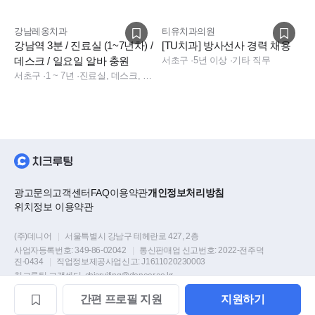
강남레옹치과
티유치과의원
강남역 3분 / 진료실 (1~7년차) /
[TU치과] 방사선사 경력 채용
데스크 / 일요일 알바 충원
서초구
·
5년 이상
·
기타 직무
서초구
·
1 ~ 7년
·
진료실, 데스크, 데스크, 전화응대(CS), 치과 소독인력
광고문의
고객센터
FAQ
이용약관
개인정보처리방침
위치정보 이용약관
(주)데니어
|
서울특별시 강남구 테헤란로 427, 2층
사업자등록번호:
349-86-02042
|
통신판매업 신고번호:
2022-전주덕
진-0434
|
직업정보제공사업신고:
J1611020230003
치크루팅 고객센터
chicruiting@deneer.co.kr
간편
프로필
지원
지원하기
Copyright © DENEER Corp. all rights reserved.