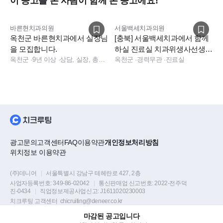
이 공고를 본 사람이 함께 본 공고에요!
바른현치과의원
서울백세치과의원
옥천군 바른현치과에서 실장님
[충북] 서울백세치과에서 함께
을 모집합니다.
하실 진료실 치과위생사선생님
옥천군
·
9년 이상
·
상담, 실장, 총괄실장
을 모집합니다
옥천군
·
경력무관
·
진료실
광고문의
고객센터
FAQ
이용약관
개인정보처리방침
위치정보 이용약관
(주)데니어
|
서울특별시 강남구 테헤란로 427, 2층
사업자등록번호:
349-86-02042
|
통신판매업 신고번호:
2022-전주덕
진-0434
|
직업정보제공사업신고:
J1611020230003
치크루팅 고객센터
chicruiting@deneer.co.kr
마감된 공고입니다
Copyright © DENEER Corp. all rights reserved.