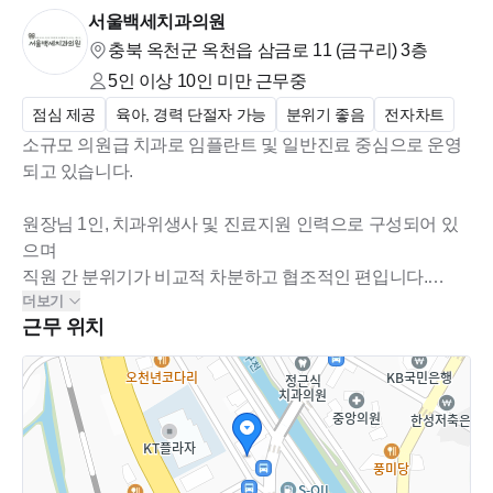
서울백세치과의원
충북 옥천군 옥천읍 삼금로 11 (금구리)
3층
5인 이상 10인 미만
근무중
점심 제공
육아, 경력 단절자 가능
분위기 좋음
전자차트
소규모 의원급 치과로 임플란트 및 일반진료 중심으로 운영
되고 있습니다.
원장님 1인, 치과위생사 및 진료지원 인력으로 구성되어 있
으며
직원 간 분위기가 비교적 차분하고 협조적인 편입니다.
더보기
근무 위치
전자차트 사용 중이며 정시 진료를 지향하고 있고,
서로 도우며 안정적으로 오래 근무할 수 있는 환경을 중요하
게 생각합니다.