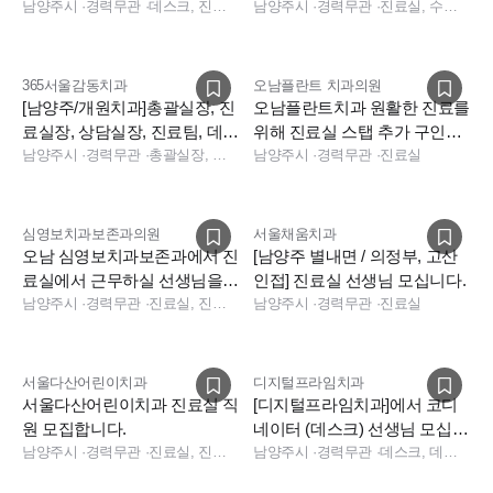
남양주시
·
경력무관
·
데스크, 진료실, 데스크, 진료실, 데스크, 전화응대(CS), 원내기공사
월세지원)
남양주시
·
경력무관
·
진료실, 수술실
365서울감동치과
오남플란트 치과의원
[남양주/개원치과]총괄실장, 진
오남플란트치과 원활한 진료를
료실장, 상담실장, 진료팀, 데스
위해 진료실 스탭 추가 구인합
크 전파트 충원합니다.
남양주시
·
경력무관
·
총괄실장, 실장, 진료팀장, 상담, 데스크, 소독실, 수술실, 진료실
니다.
남양주시
·
경력무관
·
진료실
심영보치과보존과의원
서울채움치과
오남 심영보치과보존과에서 진
[남양주 별내면 / 의정부, 고산
료실에서 근무하실 선생님을
인접] 진료실 선생님 모십니다.
모십니다
남양주시
·
경력무관
·
진료실, 진료실
남양주시
·
경력무관
·
진료실
서울다산어린이치과
디지털프라임치과
서울다산어린이치과 진료실 직
[디지털프라임치과]에서 코디
원 모집합니다.
네이터 (데스크) 선생님 모십니
남양주시
·
경력무관
·
진료실, 진료실
다
남양주시
·
경력무관
·
데스크, 데스크, 데스크