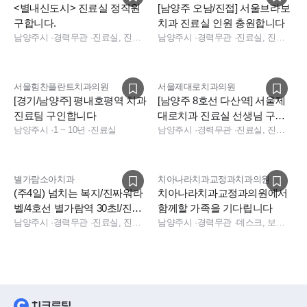
<별내신도시> 진료실 정직원
[남양주 오남/진접] 서울브라보
구합니다.
치과 진료실 인원 충원합니다
남양주시
·
경력무관
·
진료실, 진료실
남양주시
·
경력무관
·
진료실, 진료팀장, 수술실
서울힘찬플란트치과의원
서울제대로치과의원
[경기/남양주] 평내호평역 치과
[남양주 8호선 다산역] 서울제
진료팀 구인합니다
대로치과 진료실 선생님 구인
남양주시
·
1 ~ 10년
·
진료실
합니다.
남양주시
·
경력무관
·
진료실, 진료실
별가람소아치과
치아나라치과교정과치과의원
(주4일) 넘치는 복지/진짜워라
치아나라치과교정과의원에서
벨/4호선 별가람역 30초!/진료
함께할 가족을 기다립니다
실
남양주시
·
경력무관
·
진료실, 진료실
남양주시
·
경력무관
·
데스크, 보험청구, 진료실, 데스크, 상담, 보험청구, 실장, 진료실