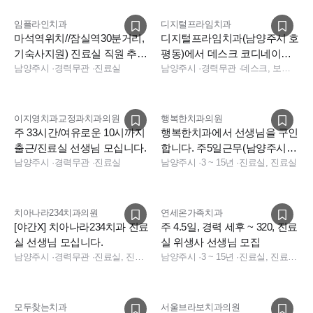
임플라인치과
디지털프라임치과
마석역위치//잠실역30분거리,
디지털프라임치과(남양주시 호
기숙사지원) 진료실 직원 추가
평동)에서 데스크 코디네이터
모집합니다
남양주시
·
경력무관
·
진료실
선생님 모십니다.
남양주시
·
경력무관
·
데스크, 보험청구, 데스크, 상담, 전화응대(CS), 보험청구
이지영치과교정과치과의원
행복한치과의원
주 33시간/여유로운 10시까지
행복한치과에서 선생님을 구인
출근/진료실 선생님 모십니다.
합니다. 주5일근무(남양주시
남양주시
·
경력무관
·
진료실
덕소,도곡,도농,구리,하남)
남양주시
·
3 ~ 15년
·
진료실, 진료실
치아나라234치과의원
연세온가족치과
[야간X] 치아나라234치과 진료
주 4.5일, 경력 세후 ~ 320, 진료
실 선생님 모십니다.
실 위생사 선생님 모집
남양주시
·
경력무관
·
진료실, 진료실
남양주시
·
3 ~ 15년
·
진료실, 진료팀장
모두찾는치과
서울브라보치과의원