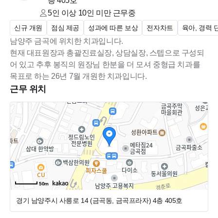
층 405호
5인 이상 10인 미만
근무중
신규 개원
점심 제공
성과에 따른 보상
전자차트
육아, 경력 
남양주 금곡에 위치한 치과입니다.
현재 대표원장과 총괄진료실장, 상담실장, 스텝으로 구성되
어 있고 추후 봉직의 원장님 한분을 더 모셔 중형급 치과를
목표로 하는 26년 7월 개원한 치과입니다.
근무 위치
50m
경기 남양주시 사릉로 14 (금곡동, 금곡프라자)
4층 405호