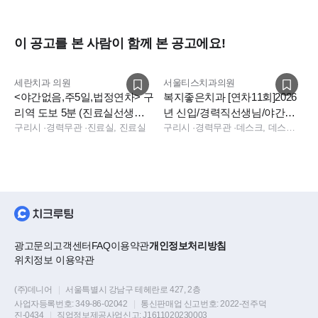
이 공고를 본 사람이 함께 본 공고에요!
세란치과 의원
서울티스치과의원
<야간없음,주5일,법정연차> 구
복지좋은치과 [연차11회]2026
리역 도보 5분 (진료실선생님)
년 신입/경력직선생님/야간아
추가 모집합니다 .
구리시
·
경력무관
·
진료실, 진료실
르바이트/데스크 모집합니다
구리시
·
경력무관
·
데스크, 데스크, 진료실
광고문의
고객센터
FAQ
이용약관
개인정보처리방침
위치정보 이용약관
(주)데니어
|
서울특별시 강남구 테헤란로 427, 2층
사업자등록번호:
349-86-02042
|
통신판매업 신고번호:
2022-전주덕
진-0434
|
직업정보제공사업신고:
J1611020230003