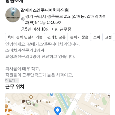
병원소개
갈매키즈앤주니어치과의원
경기 구리시 경춘북로 252 (갈매동, 갈매역아이
파크)
841동 C-505호
5인 이상 10인 미만
근무중
육아, 경력 단절자 가능
편리한 교통
분위기 좋음
소아
교정
안녕하세요, 갈매키즈앤주니어치과입니다.
소아치과전문의 1명과
교정과전문의 1명이 진료하고 있습니다.
퇴사율이 매우 적고,
직원들의 근무만족도가 높은 치과이고,
더보기
단단하게 성장해온 안정된 치과입니다.
근무 위치
소아청소년을 대상으로
소아치과와 교정과 영역을 활발히 진료하고 있습니다.