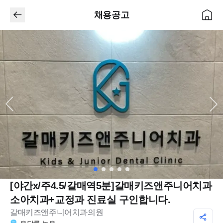
채용공고
[야간x/주4.5/갈매역5분]갈매키즈앤주니어치과
소아치과+교정과 진료실 구인합니다.
갈매키즈앤주니어치과의원