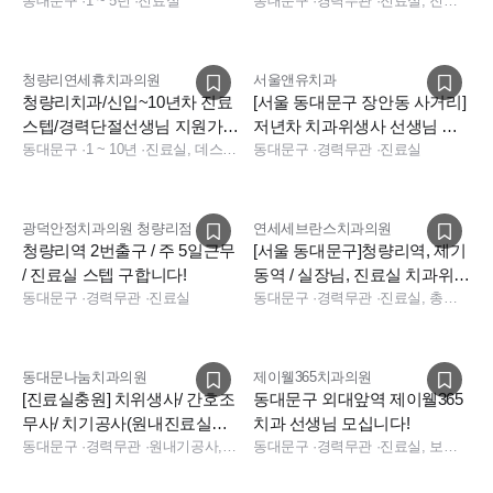
인합니다.
동대문구
·
1 ~ 5년
·
진료실
티브 최대 100만원!
동대문구
·
경력무관
·
진료실, 진료팀장, 데스크, 보험청구, 상담, 실장, 데스크, 보험청구, 데스크, 상담, 전화응대(CS), 보험청구, 실장
청량리연세휴치과의원
서울앤유치과
청량리치과/신입~10년차 진료
[서울 동대문구 장안동 사거리]
스텝/경력단절선생님 지원가능
저년차 치과위생사 선생님 구
[연세휴치과 청량리]
동대문구
·
1 ~ 10년
·
진료실, 데스크, 상담
인합니다.
동대문구
·
경력무관
·
진료실
광덕안정치과의원 청량리점
연세세브란스치과의원
청량리역 2번출구 / 주 5일근무
[서울 동대문구]청량리역, 제기
/ 진료실 스텝 구합니다!
동역 / 실장님, 진료실 치과위생
동대문구
·
경력무관
·
진료실
사 함께하실 선생님 모십니다
동대문구
·
경력무관
·
진료실, 총괄실장, 실장, 데스크, 보험청구, 상담
동대문나눔치과의원
제이웰365치과의원
[진료실충원] 치위생사/ 간호조
동대문구 외대앞역 제이웰365
무사/ 치기공사(원내진료실근
치과 선생님 모십니다!
무)/주5일/ 나이무관
동대문구
·
경력무관
·
원내기공사, 진료실, 진료실
동대문구
·
경력무관
·
진료실, 보험청구, 상담, 실장, 수술실, 진료실