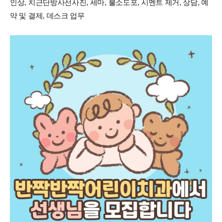
인상, 치근단방사선사진, 세마, 불소도포, 시멘트 제거, 상담, 예
약 및 결제, 데스크 업무