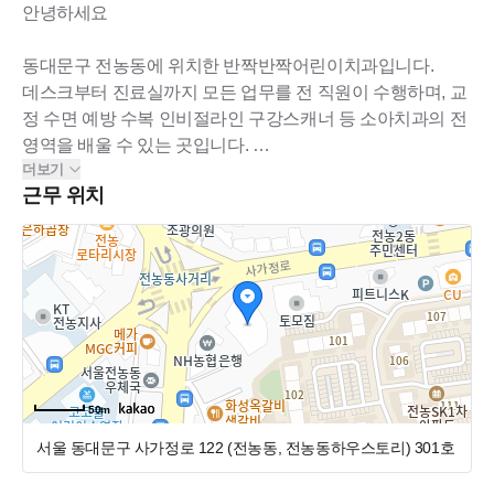
안녕하세요
동대문구 전농동에 위치한 반짝반짝어린이치과입니다.
데스크부터 진료실까지 모든 업무를 전 직원이 수행하며, 교
정 수면 예방 수복 인비절라인 구강스캐너 등 소아치과의 전
영역을 배울 수 있는 곳입니다.
더보기
규모는 작지만 진료의 질 만큼은 최고를 지향하며, 위임진료
근무 위치
는 하지 않습니다.
현재 고년차 및 저년차, 아르바이트 등 다양한 구성원으로 이
루어져 있습니다.
저희 치과는 아르바이트로 입사해서 데스크까지 배우는 곳
입니다.
진료 시간이 짧으며, 청소 이모님 계십니다.
* 연차는 첫 해 연 11일부터 시작
50m
* 정규직 근무 시, 연차 외에 학기 중 매주 평일 오전 반차 추
서울 동대문구 사가정로 122 (전농동, 전농동하우스토리)
301호