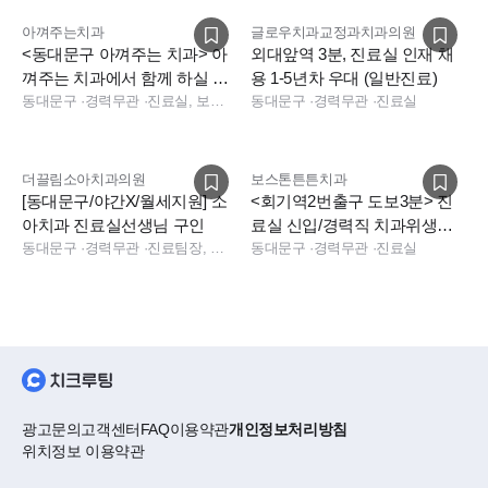
아껴주는치과
글로우치과교정과치과의원
<동대문구 아껴주는 치과> 아
외대앞역 3분, 진료실 인재 채
껴주는 치과에서 함께 하실 치
용 1-5년차 우대 (일반진료)
위생사 선생님 모집합니다
동대문구
·
경력무관
·
진료실, 보험청구
동대문구
·
경력무관
·
진료실
더끌림소아치과의원
보스톤튼튼치과
[동대문구/야간X/월세지원] 소
<회기역2번출구 도보3분> 진
아치과 진료실선생님 구인
료실 신입/경력직 치과위생사
동대문구
·
경력무관
·
진료팀장, 실장, 진료실, 진료실
구인합니다.
동대문구
·
경력무관
·
진료실
광고문의
고객센터
FAQ
이용약관
개인정보처리방침
위치정보 이용약관