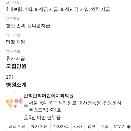
급여제도
4대보험 가입, 퇴직금 지급, 퇴직연금 가입, 연차 지급
근무환경
청소 인력, 유니폼지급
기타 지원
명절 지원
교육/생활
휴가 지급
모집인원
1
명
병원소개
반짝반짝어린이치과의원
서울 동대문구 사가정로 122 (전농동, 전농동하
우스토리)
301호
5인 미만
근무중
성장 지원
휴가 지원
전자차트
소아
검진
교정
분위기 