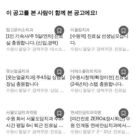
이 공고를 본 사람이 함께 본 공고에요!
참고운미소치과
이올림치과
[1인 기숙사/주 5일/연차] 진료
[수원역] 진료실 선생님모십니
실 충원합니다. (신입,경력)
다.
수원시 팔달구
·
경력무관
·
데스크, 상담, 실장, 보험청구, 진료실, 데스크, 보험청구, 상담, 진료실, 데스크, 전화응대(CS)
수원시 팔달구
·
경력무관
·
진료실, 진료실
웃는얼굴치과
더에스플란트치과
[웃는얼굴치과] 주4.5일 상담실
[수원시청역/확장이전] 진료실
장님 충원합니다
(2-6년차) 스텝 충원합니다.
수원시 팔달구
·
경력무관
·
상담, 진료실
수원시 팔달구
·
경력무관
·
진료실
서울도담치과의원
연세안심치과의원
수원 화서 서울도담치과 주35
[야간진료 ZERO&정시퇴근] 수
시간 평일 6시 퇴근 진료실 스
원 인계동 연세안심치과에서
텝 & 팀장급 모집
수원시 팔달구
·
경력무관
·
진료실, 진료팀장
오래 함께할 선생님을 모십니
수원시 팔달구
·
3 ~ 10년
·
진료실, 수술실, 진료실, 수술실