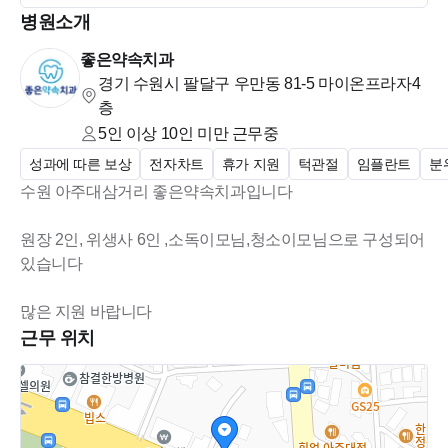
병원소개
치합니다. 다양한 노선이 있어 참고하시길 바랍니다.
​시내버스 노선: 3, 4-1, 9-2, 10, 10-2, 10-5, 11-1, 13-4, 15-1, 20,
좋은약속치과
22, 22-2, 27, 32, 32-3, 32-4, 37, 62-1, 64, 65, 66-4, 82-1, 83-1, 88,
경기 수원시 팔달구 우만동 81-5
마이온프라자4
201, 202
층
​시외버스 노선: 8327, 8423, 8424, 8448, 8449
5인 이상 10인 미만
근무중
​직행: 4000
성과에 따른 보상
전자차트
휴가 지원
턱관절
임플란트
분
수원 아주대삼거리 좋은약속치과입니다
원장 2인, 위생사 6인 ,소독이모님,청소이모님으로 구성되어
있습니다
많은 지원 바랍니다
근무 위치