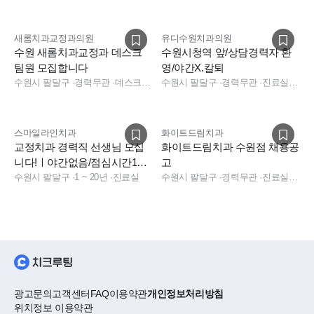
다
새롬치과교정과의원
유디수원치과의원
수원 새롬치과교정과 데스크
수원시청역 앞/상담경력자 환
팀원 모집합니다
영/야간X.칼퇴
수원시 팔달구
·
경력무관
·
데스크, 데스크, 데스크, 전화응대(CS)
수원시 팔달구
·
경력무관
·
진료실, 상담, 진료팀장, 진료실, 상담
스마일라인치과
화이트드림치과
교정치과 경력직 선생님 모십
화이트드림치과 수원점 채용공
니다!ㅣ야간없음/점심시간1시
고
간30분
수원시 팔달구
·
1 ~ 20년
·
진료실
수원시 팔달구
·
경력무관
·
진료실, 데스크, 전화응대(CS)
광고문의
고객센터
FAQ
이용약관
개인정보처리방침
위치정보 이용약관