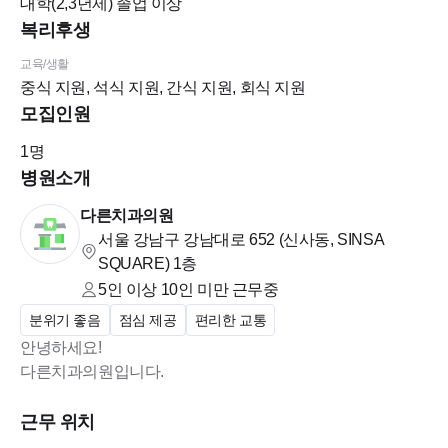
대학(2,3년제)
졸업 이상
복리후생
<복리후생>
교육/생활
-법정 연차 준수 - 1년차 11일 / 2년차 15일 ~ 근속에 따라 증가
중식 지원, 석식 지원, 간식 지원, 회식 지원
-4대보험 가입
모집인원
-퇴직연금 가입
1
명
-인센티브 지급
병원소개
-식사 제공: 점심 제공 / 야간근무 시 저녁 제공
-생일 축하금 지급
다른치과의원
-명절 상여금 지급
서울 강남구 강남대로 652 (신사동, SINSA
-자기계발비 지원
SQUARE)
1층
-근속포상 지급 - 3년: 50만원 / 5년: 100만원
5인 이상 10인 미만
근무중
-치과 진료비 할인 - 본인 · 가족 · 지인
분위기 좋음
점심 제공
편리한 교통
-유니폼+ 근무화 지급+ 세탁도 지원
안녕하세요!
-직원 쉼터 완비 (에어컨, 냉장고, 개인락커 보유)
다른치과의원입니다.
-전자차트 사용 - 덴트웹
근무 위치
-어시스트 툴 - 전 체어 구비