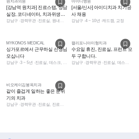
원치과의원
아이디병원
[강남역 원치과] 진료스탭, 상담
[서울/신사] 아이디치과 치기공
실장, 코디네이터, 치과위생사,
사 채용
치과기공사 구인
강남구
·
경력무관
·
진료실, 원내기공사, 진료실, 데스크
강남구
·
4 ~ 10년
·
캐드캠, 교정
MYKONOS MEDICAL
캘리포니아미형치과
싱가포르에서 근무하실 선생님
수요일 휴진, 진료실, 프런트 모
모십니다
두 구합니다.
강남구
·
3 ~ 5년
·
진료실, 데스크, 상담, 경영지원, 진료실, 데스크, 상담, 데스크, 상담, 기타, 원내기공사, 치과 경영지원
강남구
·
경력무관
·
진료실, 데스크, 사무직, 경영지원, 진료실, 데스크, 데스크, 전화응대(CS), 기타, 기타 직무, 치과 사무직, 치과 경영지원, 연구원, 기타
비오케이김봉옥치과
같이 즐겁게 일하는 좋은 분위
기의 치과
강남구
·
경력무관
·
진료실, 진료실, 원내기공사