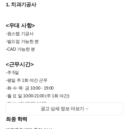
1. 치과기공사
<우대 사항>
-원스텝 기공사
-빌드업 가능한 분
-CAD 가능한 분
<근무시간>
-주 5일
-평일 주 1회 야간 근무
-화·수·목· 금 10:00 - 19:00
-월 요 일 10:00-21:00 (주 1회 야간)
-점심시간 13:00-14:00
공고 상세 정보 더보기
-토요일 점심시간 없음
최종 학력
-매주 수요일 전체 휴진(대표원장 삼성병원 출강으로 인한 휴진)
-일요일 · 공휴일 전부 휴무