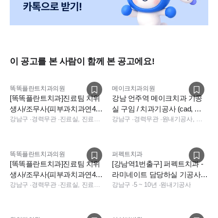
이 공고를 본 사람이 함께 본 공고에요!
똑똑플란트치과의원
메이크치과의원
[똑똑플란트치과]진료팀 치위
강남 언주역 메이크치과 기공
생사/조무사(피부과치과연400/
실 구임 / 치과기공사 (cad, 라
입사지원금200/1인기숙사)
강남구
·
경력무관
·
진료실, 진료팀장, 수술실, 덴쳐
미네이트 가능하신분)
강남구
·
경력무관
·
원내기공사, 기타, 크라운, 포세린, 캐드캠, 기공실장
똑똑플란트치과의원
퍼펙트치과
[똑똑플란트치과]진료팀 치위
[강남역1번출구] 퍼펙트치과 -
생사/조무사(피부과치과연400/
라미네이트 담당하실 기공사
입사지원금200/1인기숙사)
강남구
·
경력무관
·
진료실, 진료팀장, 수술실, 덴쳐
선생님 구인합니다.
강남구
·
5 ~ 10년
·
원내기공사