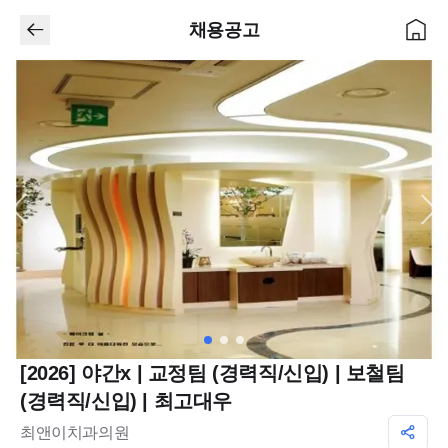
채용공고
[2026] 야간x | 교정팀 (경력직/신입) | 보철팀
(경력직/신입) | 최고대우
최앤이치과의원