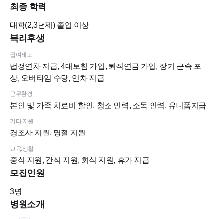
최종 학력
★기본 복지 ★
1. 개인 유니폼.
대학(2,3년제)
졸업 이상
2. 경조사 휴가지원(유급)
복리후생
3. 4대 보험, 퇴직연금
급여제도
4. 연차지원(근로기준법 준수)
법정연차 지급, 4대보험 가입, 퇴직연금 가입, 장기 근속 포
5. 법정공휴일 준수
상, 오버타임 수당, 연차 지급
6. 총 근무시간 38시간
근무환경
7. 오버타임 발생 시 수당지급(1분 단위)
본인 및 가족 치료비 할인, 청소 인력, 소독 인력, 유니폼지급
8. 전체 진료실 치과위생사 구성
기타 지원
9. 전자차트 덴트웹 사용
경조사 지원, 명절 지원
교육/생활
***** The 좋은 복지를 위해 '함께' 노력해주시면 감사하겠습니다
중식 지원, 간식 지원, 회식 지원, 휴가 지급
: ) *****
모집인원
3
명
● 진료시간 안내 ●
병원소개
* 평일(월,화,수,금) 10:00-19:00