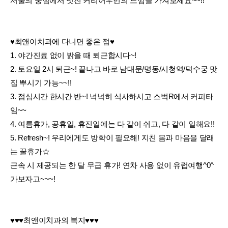
서울의 중심에서 멋진 커리어우먼의 느낌을 가져보세요~~!!
♥최앤이치과에 다니면 좋은 점♥
1. 야간진료 없이 밝을 때 퇴근합시다~!
2. 토요일 2시 퇴근~! 끝나고 바로 남대문/명동/시청역/덕수궁 맛
집 뿌시기 가능~~!!
3. 점심시간 한시간 반~! 넉넉히 식사하시고 스벅R에서 커피타
임~~
4. 여름휴가, 공휴일, 휴진일에는 다 같이 쉬고, 다 같이 일해요!!
5. Refresh~! 우리에게도 방학이 필요해! 지친 몸과 마음을 달래
는 꿀휴가☆
근속 시 제공되는 한 달 무급 휴가! 연차 사용 없이 유럽여행^0^
가보자고~~~!
♥♥♥최앤이치과의 복지♥♥♥