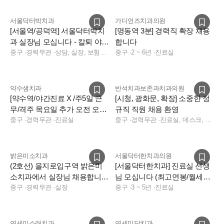
서울닥터박치과
가디언즈치과의원
[서울역/공덕역] 서울닥터박치
[명동역 3분] 경력직 확장 채용
과 실장님 모십니다 - 칼퇴 야간
합니다
X 전원치과위생사 상여금 연차
중구
·
경력무관
·
상담, 실장, 보험청구, 데스크
중구
·
2 ~ 6년
·
진료실
약수샘치과
반석치과보존과치과의원
[약수역/야간진료 X /주5일 근
[시청, 광화문, 확장] 소중한 정
무/격주 목요일 추가 오전 오프]
규직 직원 채용 환영
진료실 정직원 구인
중구
·
경력무관
·
진료실
중구
·
경력무관
·
진료실, 데스크, 보험청구, 상담, 총괄실장, 경영지원, 수술실, 사무직, 진료팀장
밝은미소치과
서울닥터한치과의원
(2호선) 을지로입구역 밝은미
[서울닥터한치과] 진료실 선생
소치과에서 실장님 채용합니
님 모십니다 (최고연봉/월세지
다.
중구
·
경력무관
·
실장
원) (충원)
중구
·
3 ~ 5년
·
진료실
연세미소래치과
연세미담치과