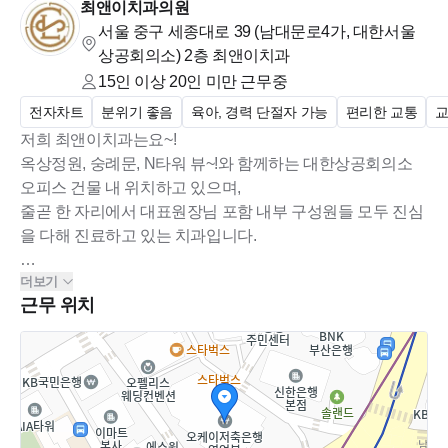
* 목요일, 공휴일 휴진
최앤이치과의원
서울 중구 세종대로 39 (남대문로4가, 대한서울
* 토요일 09:30-14:00
상공회의소)
2층 최앤이치과
* 평일 점심시간 : 12:30~14:00
15인 이상 20인 미만
근무중
전자차트
분위기 좋음
육아, 경력 단절자 가능
편리한 교통
저희 최앤이치과는요~!
■■■[모집요강]■■■
옥상정원, 숭례문, N타워 뷰~!와 함께하는 대한상공회의소
:: 따뜻한 마음의 경력직 선생님들 환영입니다 :)
오피스 건물 내 위치하고 있으며,
줄곧 한 자리에서 대표원장님 포함 내부 구성원들 모두 진심
**교정팀 팀장님 (경력직 / 4년차 이상) *
*
을 다해 진료하고 있는 치과입니다.
- 교정팀을 이끌어가주실 리더십 있는 팀장님! (능력별 대우:)
- 환자관리 (환자분과 커뮤니케이션 잘 하시는 분! ^^)
더보기
주변에 오피스 건물들이 많아서 직장인, 성인 환자분들이 대
근무 위치
부분이며,
*교정팀 진료실 치과위생사*
더 나은 복지를 위해 No야간진료, No로테이션근무, 주38시
간 근무,
- 1년차 뿅아리 선생님 :)
그리고 현재는 더 나은 워라벨을 위해 진료팀을 충원하고 있
- 15년차(경력직)이하 능력에 따른 급여 책정 :D
습니다.
*보철팀 진료실 치과위생사*