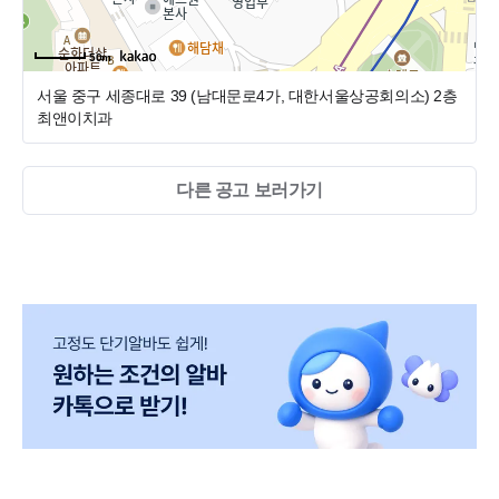
우리와 "함께" 성장해나갈 선생님들~!
- 1년차 뿅아리 선생님 :)
우리와 "함께" 더 좋은 복지를 만들어나갈 선생님들~!
- 5년차 이하 경력직 : 구강스캐너 가능자 우대 :D
우리와 "함께" 진심으로 진료를 이어갈 따뜻한 선생님들~!
50m
기다리고 있겠습니다^^
서울 중구 세종대로 39 (남대문로4가, 대한서울상공회의소)
2층
최앤이치과
최앤이치과와 "함께" 성장하고 싶으신 분들은
많은 관심과 지원 부탁드립니다 : )
망설이지 마시고 지원해주세요!
다른 공고 보러가기
기다리고 있겠습니다 :) ^^
[기타]
* 이력서 보내주실 곳 : 치크루팅
* 서류전형 합격자에 한하여 개별 통지 예정입니다.
*
지원하는 파트와 희망연봉을 꼭! 기재해주세요 : )