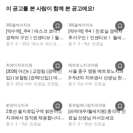
이 공고를 본 사람이 함께 본 공고에요!
365올케어치과
365올케어치과
[약수역]_주4ㅣ데스크 코디ㅣ
[약수역] 주4ㅣ진료실 경력자
경력자 구인ㅣ인센티브ㅣ월세
추가구인ㅣ인센티브ㅣ 월세지
지원
중구
·
3 ~ 10년
·
데스크, 데스크, 전화응대(CS), 데스크, 사무직, 보험청구
원ㅣ기숙사(마감)
중구
·
3 ~ 8년
·
진료실
최앤이치과의원
메트로노치과의원
[2026] 야간x | 교정팀 (경력/신
서울 중구 명동 메트로노치과
입) | 보철팀 (경력/신입) | 데스
3~5년차 치위생사 선생님 한분
크(경력)
중구
·
15년 이하
·
진료실, 진료팀장, 데스크, 데스크, 전화응대(CS)
을 충원합니다
중구
·
5년 이하
·
진료실
밝은미소치과
종로밀레니엄치과의원
2호선 을지로입구역 밝은미소
[파격대우/월세지원] 종각역 진
치과에서 정직원 채용합니다.
료실 선생님 어서오세요
(1명)
중구
·
1 ~ 5년
·
진료실
중구
·
3 ~ 10년
·
진료실