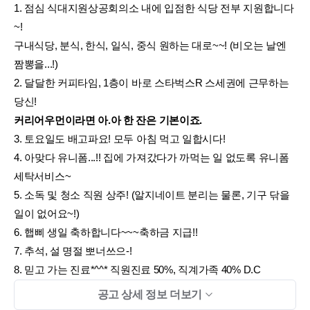
1. 점심 식대지원상공회의소 내에 입점한 식당 전부 지원합니다
~!
구내식당, 분식, 한식, 일식, 중식 원하는 대로~~! (비오는 날엔
짬뽕을...!)
2. 달달한 커피타임, 1층이 바로 스타벅스R 스세권에 근무하는
당신!
커리어우먼이라면 아.아 한 잔은 기본이죠.
3. 토요일도 배고파요! 모두 아침 먹고 일합시다!
4. 아맞다 유니폼...!! 집에 가져갔다가 까먹는 일 없도록 유니폼
세탁서비스~
5. 소독 및 청소 직원 상주! (알지네이트 분리는 물론, 기구 닦을
일이 없어요~!)
6. 햅삐 생일 축하합니다~~~축하금 지급!!
7. 추석, 설 명절 뽀너쓰으-!
8. 믿고 가는 진료*^^* 직원진료 50%, 직계가족 40% D.C
공고 상세 정보 더보기