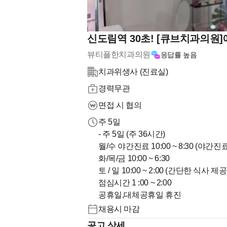
신도림역 30초! [큐브치과의원
뷰티플한치과의원
응답률
높음
치과위생사 (진료실)
경력무관
면접 시 협의
주 5일
- 주 5일 (주 36시간)
월/수 야간진료 10:00 ~ 8:30 (야
화/목/금 10:00 ~ 6:30
토 / 일 10:00 ~ 2:00 (간단한 식사 제공
점심시간 1 :00 ~ 2:00
공휴일,대체공휴일 휴진
채용시 마감
공고 상세