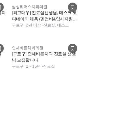
삼성리더스치과의원
치과
[최고대우] 진료실선생님, 데스크 코
디네이터 채용 (면접비&입사지원금,
탄력근무)
구로구
·
2년 이상
·
진료실, 데스크
연세바른치과의원
실
[구로구] 연세바른치과 진료실 선생
님 모집합니다
구로구
·
2 ~ 15년
·
진료실