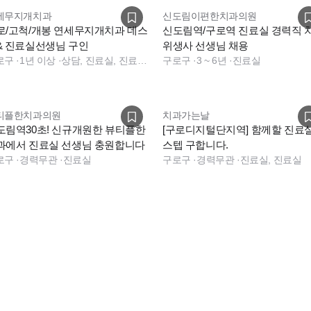
세무지개치과
신도림이편한치과의원
 일요일은 로테이션으로 한 달에 2번 내외!)
로/고척/개봉 연세무지개치과 데스
신도림역/구로역 진료실 경력직 
& 진료실선생님 구인
위생사 선생님 채용
로구
·
1년 이상
·
상담, 진료실, 진료팀장, 데스크, 보험청구, 진료실, 수술실, 데스크, 보험청구, 상담
구로구
·
3 ~ 6년
·
진료실
 30분 빠르게 퇴근하고 있습니다!
티플한치과의원
치과가는날
도림역30초! 신규개원한 뷰티플한
[구로디지털단지역] 함께할 진료
과에서 진료실 선생님 충원합니다
스텝 구합니다.
로구
·
경력무관
·
진료실
구로구
·
경력무관
·
진료실, 진료실
건도 협의 가능
합니다! :)