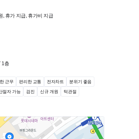
겠지만, 그럼에도 큐브치과가 다른 치과보다 확실히 낫
그것은 바로 함께 일하는 선생님들과 원장님의 성격입니
원, 휴가 지급, 휴가비 지급
고, 1년차에 입사하여 6년차까지 계시는 선생님도 있
내고 직원들에게 배푸는게 인색한 원장님이었다면 아마
생님이 많을 수 없었을거라고 장담합니다.
7
1층
일한 선생님들이 퇴사하게 되었지만 앞으로 오시는 선생
거라 생각합니다.
한 근무
편리한 교통
전자차트
분위기 좋음
 단절자 가능
검진
신규 개원
턱관절
할 수 있도록 저희가 먼저 다가가고 가르쳐 드리겠습
원을 기다리고 있겠습니다.