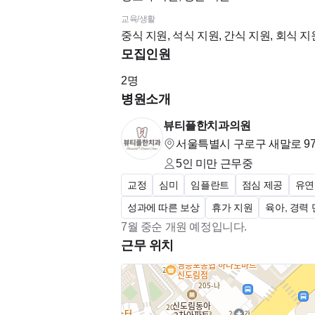
세상에 100% 내 마음에 드는 직장은 없
교육/생활
다고 자부할 수 있는 단 하나가 있다면, 
중식 지원, 석식 지원, 간식 지원, 회식 지
다.
모집인원
2
명
저희는 퇴사 후 다시 입사한 선생님도 계시
병원소개
으신데요. 텃세가 심하거나, 짜증을 잘 
다시 돌아온다거나, 1년 이상 근속하는 선
뷰티플한치과의원
서울특별시 구로구 새말로 9
지금은 결혼,출산,이사로 6년,3년,2년 
5인 미만
근무중
님들과 또 길고 좋은 인연 이어갈 수 있을
교정
심미
임플란트
점심 제공
유연
성과에 따른 보상
휴가 지원
육아, 경력
새로오시는 선생님도 겉돌지 않고 잘 적응
7월 중순 개원 예정입니다.
니다.
근무 위치
큐브치과에서 오래 함께 할 선생님들의 지
감사합니다.