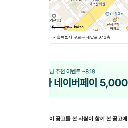
-----------------------------------------
50m
서울특별시 구로구 새말로 97
1층
💛 모 집 부 분
- 진료실 선생님 2명 (신입, 경력 무관)
교정 진료 못하셔도 괜찮습니다~!
💚 급 여
- 협의 후 결정
💙 근 무 시 간
주 5일
이 공고를 본 사람이 함께 본 공고에
월/수 야간진료 10:00 ~ 8:30 (주1회 / 