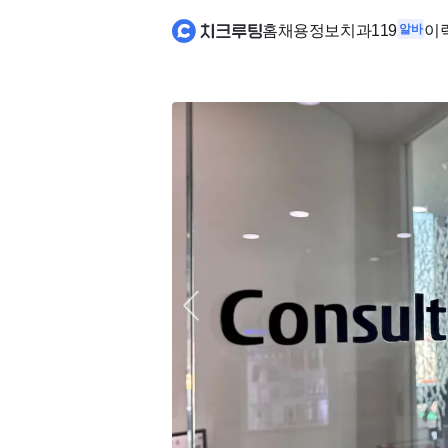
홈
채용정보
치과119
알바
이