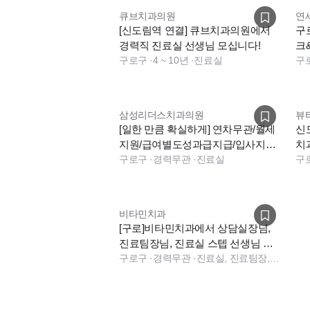
화/목/금 10:00 ~ 6:30
큐브치과의원
연
토/일 10:00 ~ 2:00 (간단한 식사 제공,
[신도림역 연결] 큐브치과의원에서
구
점심시간 1 :00 ~ 2:00
경력직 진료실 선생님 모십니다!
크
공휴일,대체공휴일 휴진
구로구
·
4 ~ 10년
·
진료실
구
📌 다른 치과에 비해 15분 늦게 출근하고,
📌 출근시간은 전직원 9:45분까지!
삼성리더스치과의원
뷰
[일한 만큼 확실하게] 연차무관/월세
신
지원/급여별도성과급지급/입사지원
치
금
구로구
·
경력무관
·
진료실
구
💜 선택 근무시간
일요일 진료 제외나 주4일 등
다른 근무 조
편하게 연락주세요!
비타민치과
[구로]비타민치과에서 상담실장님,
🤎 근 무 환 경
진료팀장님, 진료실 스텝 선생님 구
인합니다.
구로구
·
경력무관
·
진료실, 진료팀장, 상담, 실장, 진료실, 실장, 상담
- 덴트웹 사용
- 구강 스캐너 사용
- 휴게실