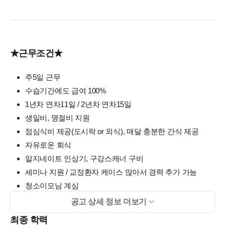
★근무조건★
주5일 근무
수습기간에도 급여 100%
1년차 연차11일 / 2년차 연차15일
생일비, 명절비 지원
점심식비 제공(도시락 or 외식), 매달 충분한 간식 제공
자유로운 회식
알지네이트 인상기, 구강스캐너 구비
세미나 지원 / 교정환자 케이스 많아서 경력 추가 가능
청소이모님 계심
직원치료비 100% 지원(소아치과여서 레진 치료 가능합니
공고 상세 정보 더보기
다.^_^)
최종 학력