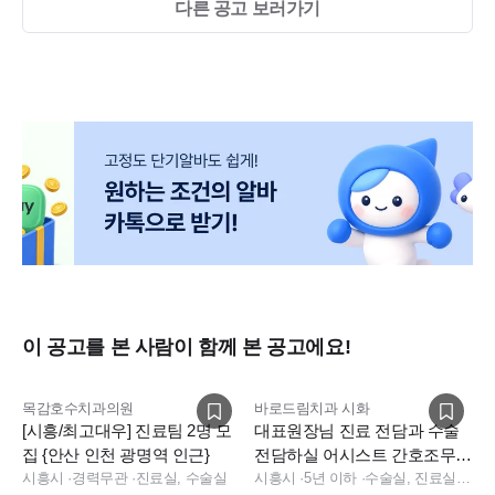
다른 공고 보러가기
이 공고를 본 사람이 함께 본 공고에요!
목감호수치과의원
바로드림치과 시화
[시흥/최고대우] 진료팀 2명 모
대표원장님 진료 전담과 수술
집 {안산 인천 광명역 인근}
전담하실 어시스트 간호조무사
시흥시
·
경력무관
·
진료실, 수술실
구인합니다.
시흥시
·
5년 이하
·
수술실, 진료실, 소독실