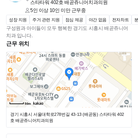
스타타워 402호 배곧쥬니어치과의원
5인 이상 10인 미만
근무중
성장 지원
주거 관련 지원
점심 제공
야간 없음
전자차트
구성원과 아이들이 모두 행복한 경기도 시흥시 배곧쥬니어
치과 입니다.
근무 위치
50m
경기 시흥시 서울대학로278번길 43-13 (배곧동)
스타타워 402
호 배곧쥬니어치과의원