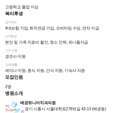
기숙사 지원(신축오피스텔) / 1인1실 원룸
고등학교
졸업 이상
1인 유니폼 & 크록스 제공
복리후생
급여제도
4대보험 가입, 퇴직연금 가입, 오버타임 수당, 연차 지급
근무환경
★지원방법★
본인 및 가족 치료비 할인, 청소 인력, 유니폼지급
기타 지원
치크루팅 지원
경조사 지원
교육/생활
진료중일경우 이력서 확인이 늦을 수 있습니다.
세미나 지원, 중식 지원, 간식 지원, 기숙사 지원
그럴 경우 치과로 이력서 넣었다고 연락주세요.
모집인원
2
명
병원소개
배곧쥬니어치과의원
경기 시흥시 서울대학로278번길 43-13 (배곧동)