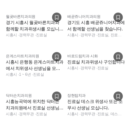
월곶바른치과의원
배곧쥬니어치과의원
경기 시흥시 월곶바른치과와
경기도 시흥 배곧쥬니어치과에
함께할 치과위생사를 모십니다
서 함께할 선생님을 찾습니다.
(정규직, 아르바이트)
시흥시
·
경력무관
·
진료실
시흥시
·
경력무관
·
진료실, 진료팀장, 진료실
은계스마트치과의원
바로드림치과 시화
시흥시 은행동 은계스마트치과
진료실 치과위생사 구인합니다
에서 치위생사 선생님을 모십
시흥시
·
경력무관
·
진료실
니다
시흥시
·
1 ~ 6년
·
진료실
닥터손치과의원
장현탑치과
시흥능곡역에 위치한 닥터손
진료실 데스크 위생사 또는 조
치과의원에서 진료실 선생님
무사 선생님 모십니다.
모집합니다
시흥시
·
경력무관
·
진료실
시흥시
·
경력무관
·
진료실, 데스크, 수술실, 진료실, 데스크