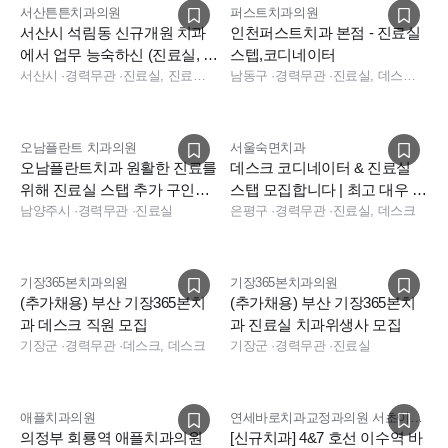
서산튼튼치과의원
퍼스트치과의원
서산시 석림동 신규개원 치과
인천퍼스트치과 본점 - 진료실
에서 업무 능숙하신 (진료실, 상
스텝,코디네이터
담실) 선생님 모십니다!
서산시
·
경력무관
·
진료실, 진료팀장, 상담, 실장
남동구
·
경력무관
·
진료실, 데스크, 진료팀장, 경영지원, 보험청구, 상담, 수술실, 진료실, 데스크, 보험청구, 데스크, 상담, 전화응대(CS), 보험청구
오남플란트 치과의원
서울숙면치과
오남플란트치과 원활한 진료를
데스크 코디네이터 & 진료실
위해 진료실 스탭 추가 구인합
스탭 모집합니다 | 최고 대우 급
니다.
남양주시
·
경력무관
·
진료실
여협의 가능
은평구
·
경력무관
·
진료실, 데스크
기장365본치과의원
기장365본치과의원
(추가채용) 부산 기장365본치
(추가채용) 부산 기장365본치
과 데스크 직원 모집
과 진료실 치과위생사 모집
기장군
·
경력무관
·
데스크, 데스크
기장군
·
경력무관
·
진료실
애플치과의원
연세바로치과교정과의원 서초이수점
의정부 회룡역 애플치과의원
[신규치과] 4&7 호선 이수역 바