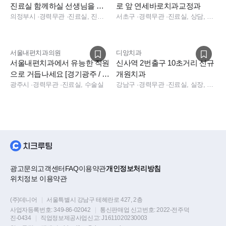
진료실 함께하실 선생님을 구
로 앞 연세바로치과교정과
합니다
의정부시
·
경력무관
·
진료실, 진료실
서초구
·
경력무관
·
진료실, 상담, 실장, 총괄실장, 경영지원
서울내편치과의원
디앙치과
서울내편치과에서 유능한 직원
신사역 2번출구 10초거리 신규
으로 거듭나세요 [경기광주 / 용
개원치과
인처인]
광주시
·
경력무관
·
진료실, 수술실
강남구
·
경력무관
·
진료실, 실장, 총괄실장
광고문의
고객센터
FAQ
이용약관
개인정보처리방침
위치정보 이용약관
(주)데니어
|
서울특별시 강남구 테헤란로 427, 2층
사업자등록번호:
349-86-02042
|
통신판매업 신고번호:
2022-전주덕
진-0434
|
직업정보제공사업신고:
J1611020230003