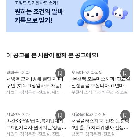
회사소개
치과의료 시장의 혁신과
성장을 위해 개척하는 선구자 '데니어'
데니어는 치과의료인과 종사자들이
진료에만 온전히 집중할 수 있도록 합니다.
이 공고를 본 사람이 함께 본 공고에요!
치과의사, 치과위생사, 치과기공사가
의료인, 의료기사로 성장하는 전 과정을 돕고 있습니다.
방배클린치과
오늘미소치과의원
내방역 근처 [방배 클린 치과]
[부천역 오늘미소치과] 진료실
구인 (화목고정알바도 가능)
선생님을 모십니다. (1년마다
서초구
·
경력무관
·
진료실, 데스크, 보험청구, 상담, 진료실
인센티브 100만원)
부천시 소사구
·
경력무관
·
진료실
서울센텀치과
서울플러스치과의원
야간X주5일/급여,복지업계최
서울플러스치과 (인천 논현역
고/1인기숙사,월세지원/상담실
4번 출구) 치과위생사 선생님
장님,데스크,진료실 모십니다
서초구
·
경력무관
·
진료실, 진료팀장, 상담, 데스크, 상담, 데스크
모십니다.
남동구
·
경력무관
·
진료실