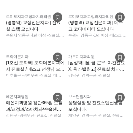
로미오치과교정과치과의원
로미오치과교정과치과의원
(영통역) 교정전문치과 | 진료
(영통역) 교정전문치과 | 데스
실 스텝 모십니다
크 코디네이터 모십니다
수원시 영통구
·
1년 이상
·
진료실, 진료실, 데스크
수원시 영통구
·
1년 이상
·
데스크, 데스크, 데스크
도화더본치과
가우디치과의원
[1호선 도화역] 도화더본치과에
[삼성역] [월-금 근무, 야간진료
서 진료실 / 데스크 선생님 모집
X, 워라밸최고] 진료실 치과위
합니다!
미추홀구
·
경력무관
·
진료실, 데스크
생사 선생님 구인합니다.
강남구
·
경력무관
·
진료실
예온치과병원
보스턴웰치과
예온치과병원 검단365점 보철
상담실장 및 진료스텝선생님
과/교정과/소아치과/수술센터
모십니다.
채용
검단구
·
경력무관
·
진료실, 진료실
계양구
·
경력무관
·
진료실, 진료팀장, 데스크, 보험청구, 상담, 실장