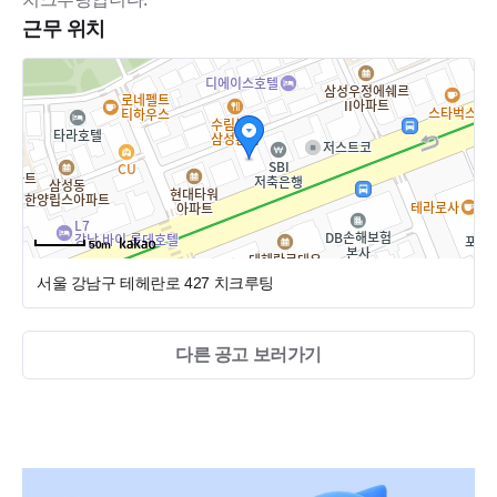
이에요
근무 위치
어려운 상담 건은 드물고, 있다 하더라도 팀원들이 함께 해
결해요
서비스를 이해하고 기본적인 도구 사용법만 익히시면 돼요
근무조건
근무 시간
: 오전 10시 - 오후 7시
50m
근무 기간
: 3-6개월 (협의 가능)
서울 강남구 테헤란로 427
치크루팅
근무 요일
: 주 5일(월-금)
고용 형태
: 계약직
다른 공고 보러가기
- 4대보험, 연차 제공
- 점심 식대 12,000원
우대사항
: 유사업무 경험 우대