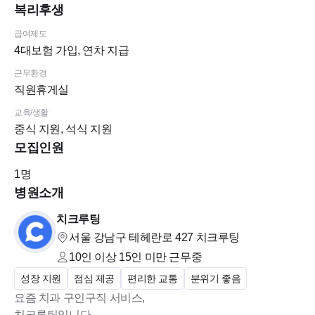
섬세하고 꼼꼼하신 분
복리후생
팀원들과 적극적으로 소통하며 협업하실 수 있는 분
급여제도
새로운 것을 배우는 것에 즐거움을 느끼시고 흡수력이 빠
4대보험 가입, 연차 지급
른 분
근무환경
직원휴게실
교육/생활
주로 사용하게 될 프로그램/시스템:
중식 지원, 석식 지원
기본적인 MS Office (워드, 엑셀)
모집인원
구글 워크스페이스 (Gmail, 구글 문서)
1
명
Slack(사내 메신저), Figma(운영 업무 시 간단히 사용)
병원소개
고객관리 시스템 (자체 어드민)
※ 모든 프로그램은 입사 후 차근차근 교육해드립니다!
치크루팅
서울 강남구 테헤란로 427
치크루팅
10인 이상 15인 미만
근무중
서비스, 업무 난이도에 대해서
성장 지원
점심 제공
편리한 교통
분위기 좋음
서비스 기능이 복잡하지 않아 빠르게 이해하실 수 있어요
요즘 치과 구인구직 서비스,
고객 상담 업무의 경우, 대부분 일반적인 문의나 안내 상담
치크루팅입니다.