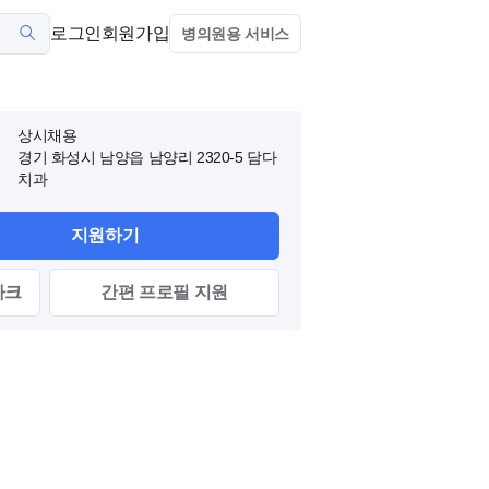
로그인
회원가입
병의원용 서비스
상시채용
경기 화성시 남양읍 남양리 2320-5
담다
치과
지원하기
마크
간편
프로필
지원