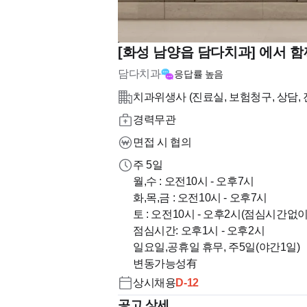
[화성 남양읍 담다치과] 에서
담다치과
응답률
높음
치과위생사 (진료실, 보험청구, 상담, 
경력무관
면접 시 협의
주 5일
월,수 : 오전10시 - 오후7시
화,목,금 : 오전10시 - 오후7시
토 : 오전10시 - 오후2시(점심시간없이 진료)
점심시간: 오후1시 - 오후2시
일요일,공휴일 휴무, 주5일(야간1일)
변동가능성有
상시채용
D-
12
공고 상세