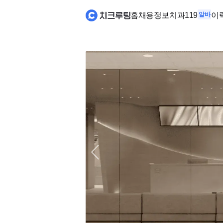
홈
채용정보
치과119
알바
이