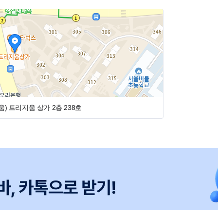
습니다.
서 보냈다고 문자주시면 전화드려서 면접 약속 잡아
전화)로 전화주시거나 또는 01090810599 (문자) 로 언
 *^^*
움)
트리지움 상가 2층 238호