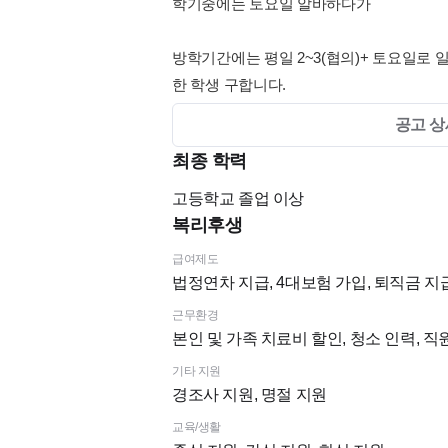
학기중에는 토요일 알바하다가
방학기간에는 평일 2~3(협의)+ 토요일로
한 학생 구합니다.
공고 상
최종 학력
장기적으로 토요일에 일해줄 수 있으면 좋
고등학교
졸업 이상
복리후생
급여제도
법정연차 지급, 4대보험 가입, 퇴직금 지
어시스트 잘 할 수 있도록 정석대로 차근차
근무환경
본인 및 가족 치료비 할인, 청소 인력, 
치과 경험 없어도 배우려는 마음과 성실한 
기타 지원
경조사 지원, 명절 지원
어시스트 잘 할 수 있도록 정석대로 차근차
교육/생활
이면 충분 합니다!