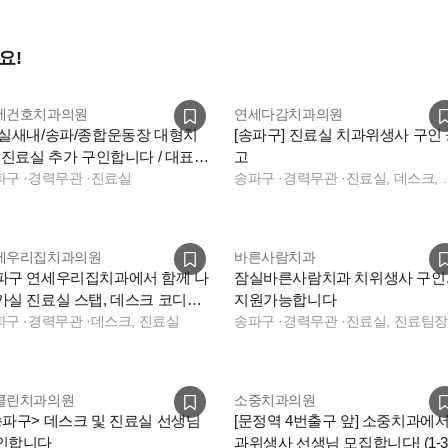
요!
세건호치과의원
연세다감치과의원
잠실새내/송파/종합운동장 대형치
[송파구] 진료실 치과위생사 구인
] 진료실 추가 구인합니다 / 대표원
고
2인 진료
파구
·
경력무관
·
진료실
송파구
·
경력무관
·
진료실, 데스크
세우리집치과의원
바른사람치과
파구 연세우리집치과에서 함께 나
잠실바른사람치과 치위생사 구인.
가실 진료실 스탭, 데스크 코디네
지원가능합니다
터 구인 합니다.
파구
·
경력무관
·
데스크, 진료실
송파구
·
경력무관
·
진료실, 진료팀
클린치과의원
소중치과의원
송파구> 데스크 및 진료실 선생님
[문정역 4번출구 앞] 소중치과에서
인합니다
과위생사 선생님 모집합니다! (1-