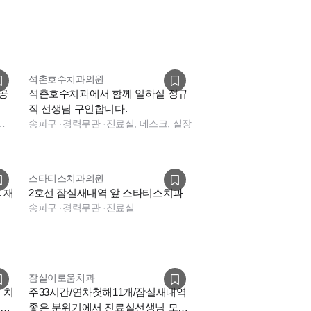
석촌호수치과의원
 공
석촌호수치과에서 함께 일하실 정규
직 선생님 구인합니다.
, 보험청구, 수술실
송파구
·
경력무관
·
진료실, 데스크, 실장
스타티스치과의원
 재
2호선 잠실새내역 앞 스타티스치과
송파구
·
경력무관
·
진료실
장
잠실이로움치과
 치
주33시간/연차첫해11개/잠실새내역
3년
좋은 분위기에서 진료실선생님 모십