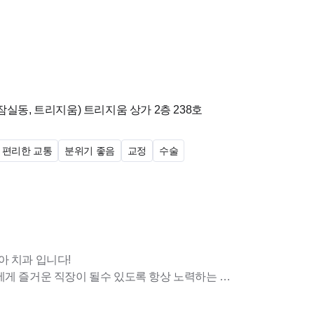
잠실동, 트리지움)
트리지움 상가 2층 238호
칼지급
편리한 교통
분위기 좋음
교정
수술
가능)
50~250만원)
아 치과 입니다!
에게 즐거운 직장이 될수 있도록 항상 노력하는 곳
---------------
지내고 있으며 귀엽고 예쁜 아이들과 함께 하는 즐