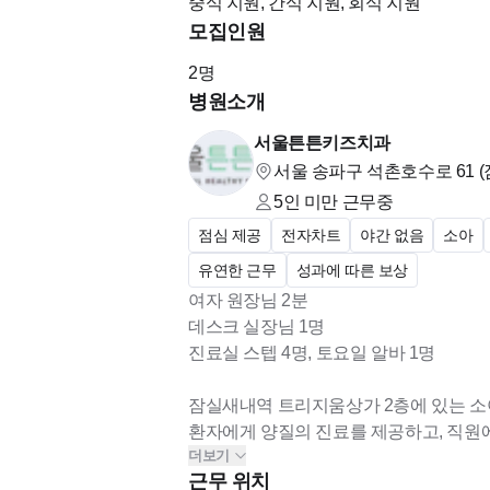
중식 지원, 간식 지원, 회식 지원
모집인원
< 근무 조건 >
2
명
- 청년내일채움공제 가능
병원소개
- 연차 15일 자유롭게 사용
서울튼튼키즈치과
- 점심식사 제공(병원카드로 사먹음)
서울 송파구 석촌호수로 61 (
- 인센티브 있음
5인 미만
근무중
- 오버타임 거의 없으나 오버타임시 수당 
점심 제공
전자차트
야간 없음
소아
- 경조사비, 명절비 지급
유연한 근무
성과에 따른 보상
- 간호복 맞춰드림
여자 원장님 2분
- 주5일 (평일1일 오프, 요일 자유롭게 조정
데스크 실장님 1명
- 야간진료없음
진료실 스텝 4명, 토요일 알바 1명
- 장기근속시 보너스 있음(근속 년수에 따라 
- 퇴직연금 가입
잠실새내역 트리지움상가 2층에 있는 소
- 매주 토요일 스타벅스 음료 제공
환자에게 양질의 진료를 제공하고, 직원
- 간식비 제공
더보기
입니다.
근무 위치
----------------------------------------------------------
직원들 간의 분위기 매우 좋아 가족처럼 