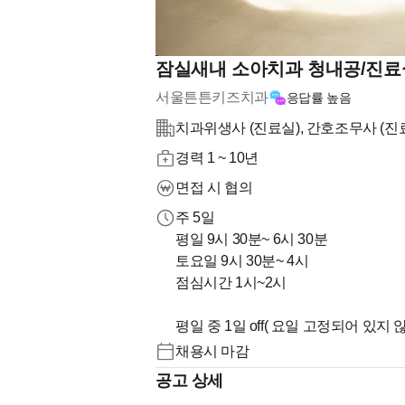
잠실새내 소아치과 청내공/진
서울튼튼키즈치과
응답률
높음
치과위생사 (진료실), 간호조무사 (진
경력 1 ~ 10년
면접 시 협의
주 5일
평일 9시 30분~ 6시 30분
토요일 9시 30분~ 4시
점심시간 1시~2시
평일 중 1일 off( 요일 고정되어 있지
채용시 마감
공고 상세