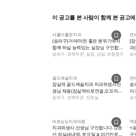
이 공고를 본 사람이 함께 본 공고에
서울더좋은치과
연
(송파구)거여/마천 좋은 분위기에서
[
함께 하실 능력있는 실장님 구인합니
과
다
송파구
·
경력무관
·
실장, 상담, 보험청구
장 
송
골드캐슬치과
연
잠실역 골드캐슬치과 치과위생사선
송
생님 채용(잠실역바로연결,오프자
아
유)
송파구
·
경력무관
·
진료실
이
송
바로심는치과의원
맥
치과위생사 선생님 구인합니다. (2호
<
선 잠실새내역, 토요일 & 야간진료
구