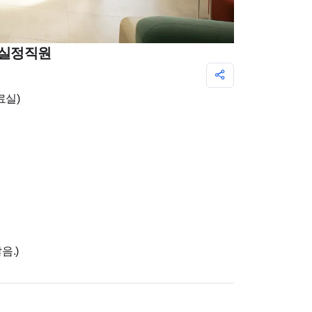
료실정직원
료실)
 않음.)