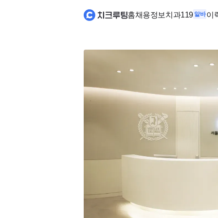
홈
채용정보
치과119
알바
이