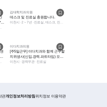
김대학치과의원
간
데스크 및 진료실 충원합니다.
*기
이천시
·
2 ~ 7년
·
진료실, 데스크, 진료실, 데스크, 데스크
진료실, 데스크
이다치과의원
인센
[주5일근무] 이다치과와 함께 근무할
료
치위생사(신입.경력.파트타임) 모집
실, 덴쳐, 데스크
합니다.
이천시
·
경력무관
·
진료실
약관
개인정보처리방침
위치정보 이용약관