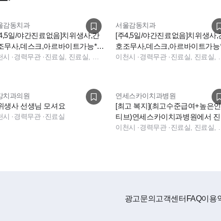
울감동치과
서울감동치과
주4,5일/야간진료없음]치위생사,간
[주4,5일/야간진료없음]치위생사,
조무사,데스크,아르바이트가능*기
호조무사,데스크,아르바이트가능
사지원*최고대우
천시
·
경력무관
·
진료실, 진료실, 데스크
숙사지원*최고대우
이천시
·
경력무관
·
진료실, 
강치과의원
연세스카이치과병원
위생사 선생님 모셔요
[최고 복지](최고수준급여+높은
천시
·
경력무관
·
진료실
티브)연세스카이치과병원에서 진
실 스탭 모집합니다
이천시
·
경력무관
·
진료실, 진료
광고문의
고객센터
FAQ
이용