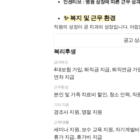
인센티브 : 병원 성장에 따른 근무 성
✨ 복지 및 근무 환경
직원의 성장이 곧 치과의 성장입니다. 아
공고 상
편안한 휴식 보장 : 오직 휴식에만 집
복리후생
든든한 식사 지원 : 맛있는 점심 및 야
성장 지원 :
도서 구매비 지원 등
직원의
급여제도
최첨단 임상 환경 : 가장 최신의
트리오
4대보험 가입, 퇴직금 지급, 퇴직연금 가입
가능
연차 지급
근무환경
🙋‍♂️ 우대 및 자격요건
본인 및 가족 치료비 할인, 청소 인력, 
우대 사항 : 기존 덴트웹 프로그램 사
기타 지원
자체 교육 시스템 : 덴트웹이나 보험
경조사 지원, 명절 지원
계적으로 숙달할 수 있도록 도와드립
교육/생활
세미나 지원, 보수 교육 지원, 자기계발비 지
🤝 이런 분과 함께하고 싶습니다
휴가 지급, 휴가비 지급