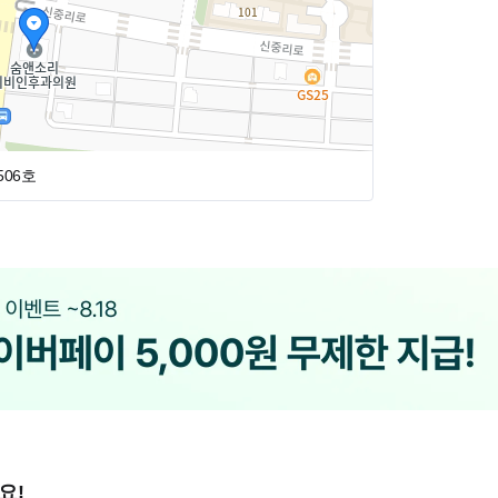
,506호
요!