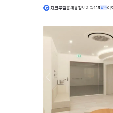
홈
채용정보
치과119
알바
이