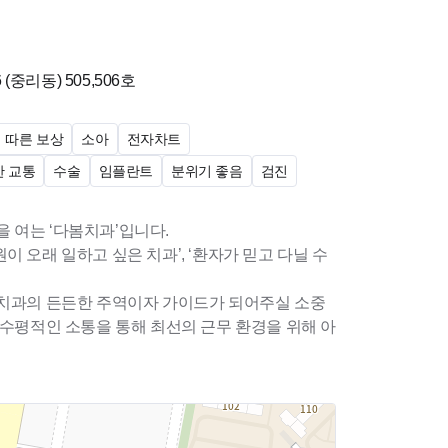
의 눈높이에 맞춰 친절하게 소통할 수 있는 분
를 함께 만들어가실 분
 (중리동)
505,506호
인지 함께 고민하겠습니다.
 따른 보상
소아
전자차트
 교통
수술
임플란트
분위기 좋음
검진
님들의 많은 지원 바랍니다.
문을 여는 ‘다봄치과’입니다.
 오래 일하고 싶은 치과’, ‘환자가 믿고 다닐 수
봄치과의 든든한 주역이자 가이드가 되어주실 소중
 수평적인 소통을 통해 최선의 근무 환경을 위해 아