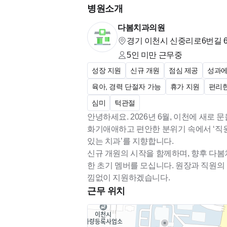
환자의 입장에서 깊이 공감하고, 환자
병원소개
동료를 존중하며 화기애애한 병원 문화
다봄치과의원
경기 이천시 신중리로6번길 6
일방적인 지시가 아닌 소통을 통해,
5인 미만
근무중
직원 여러분에게 항상 최선의 방향이 무엇
성장 지원
신규 개원
점심 제공
성과에
육아, 경력 단절자 가능
휴가 지원
편리한
다봄치과의 첫 페이지를 함께 장식할 선생
심미
턱관절
* **접수 방법:** [온라인 지원 ]
안녕하세요. 2026년 6월, 이천에 새로 
* **문의 사항:** [010-9890-3505]
화기애애하고 편안한 분위기 속에서 ‘직원이
있는 치과’를 지향합니다.
신규 개원의 시작을 함께하며, 향후 다
한 초기 멤버를 모십니다. 원장과 직원의
근무 위치