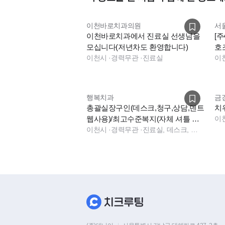
이천바로치과의원
서
이천바로치과에서 진료실 선생님을
[
모십니다(저년차도 환영합니다)
호
이천시
·
경력무관
·
진료실
숙
이
행복치과
금
총괄실장구인(데스크,청구,상담,덴트
치
웹사용)/최고수준복지(자체 셔틀 운
이
행 기숙사지원가능)
이천시
·
경력무관
·
진료실, 데스크, 수술실, 데스크, 데스크