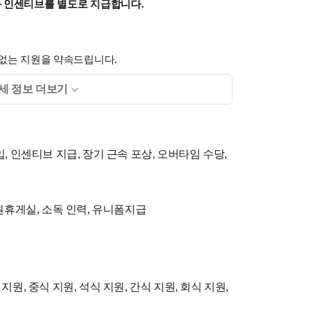
과 인센티브를 별도로 지급합니다.
낌없는 지원을 약속드립니다.
세 정보 더보기
중할 수 있는
독립된 직원 휴게실
및 개인 캐비닛 구비
간 간식 제공 +
별도 간식비 추가 지원
 자기계발과 성장을 위한 비용 아낌없이 지원
스 6 구강스캐너
도입, 디지털 덴티스트리 환경 경험
, 인센티브 지급, 장기 근속 포상, 오버타임 수당,
직원휴게실, 소독 인력, 유니폼지급
용자 우대
청구가 익숙하지 않더라도 원내 교육 시스템을 통해 체
니다.
초년차분들도 걱정 없이 지원해 주세요!
원, 중식 지원, 석식 지원, 간식 지원, 회식 지원,