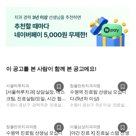
이 공고를 본 사람이 함께 본 공고에요!
서울하루치과
참플란트치과의원
[서울하루치과] 상담실장, 데스
수원역 진료팀 선생님 모십니
크팀, 진료실팀/요일, 시간 협의
다.(5년차 이상)
가능 /수원역 타임빌라스
수원시 권선구
·
경력무관
·
진료실, 진료팀장, 데스크, 보험청구, 상담, 실장, 총괄실장, 수술실, 진료실, 데스크, 보험청구, 상담, 실장, 데스크, 상담, 전화응대(CS), 보험청구, 실장, 기타
수원시 권선구
·
5년 이상
·
진료실, 진료팀장
참플란트치과의원
서울삼성치과의원
수원역 진료팀 선생님 모십니
[야간 진료 X] 진료실 스탭 선생