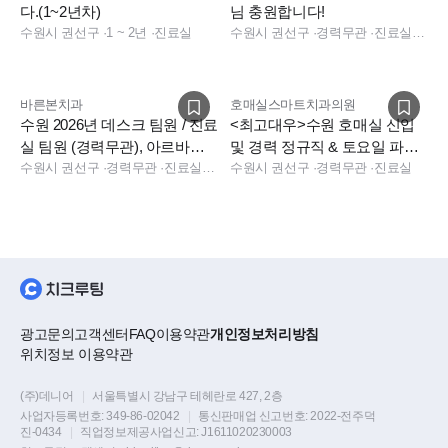
다.(1~2년차)
님 충원합니다!
수원시 권선구
·
1 ~ 2년
·
진료실
수원시 권선구
·
경력무관
·
진료실, 진료실
바른본치과
호매실스마트치과의원
수원 2026년 데스크 팀원 / 진료
<최고대우>수원 호매실 신입
실 팀원 (경력무관), 아르바이
및 경력 정규직 & 토요일 파트
트 추가채용
수원시 권선구
·
경력무관
·
진료실, 데스크, 보험청구, 데스크, 보험청구, 전화응대(CS)
타임 추가채용
수원시 권선구
·
경력무관
·
진료실
광고문의
고객센터
FAQ
이용약관
개인정보처리방침
위치정보 이용약관
(주)데니어
|
서울특별시 강남구 테헤란로 427, 2층
사업자등록번호:
349-86-02042
|
통신판매업 신고번호:
2022-전주덕
진-0434
|
직업정보제공사업신고:
J1611020230003