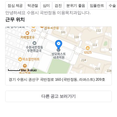
점심 제공
턱관절
심미
검진
분위기 좋음
임플란트
수술
안녕하세요 수원시 곡반정동 이용목치과입니다.
근무 위치
50m
경기 수원시 권선구 곡반정로 160 (곡반정동, 라퍼스트)
209호
다른 공고 보러가기