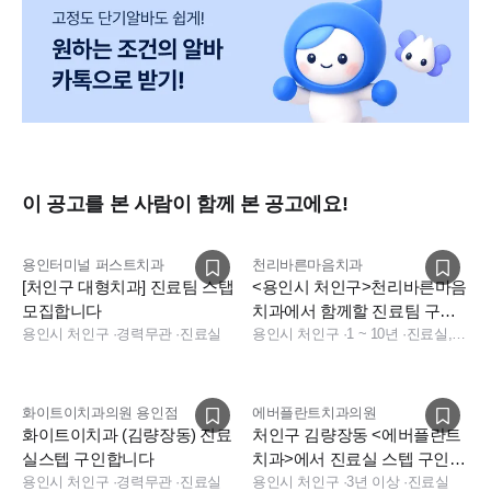
이 공고를 본 사람이 함께 본 공고에요!
용인터미널 퍼스트치과
천리바른마음치과
[처인구 대형치과] 진료팀 스탭
<용인시 처인구>천리바른마음
모집합니다
치과에서 함께할 진료팀 구인
용인시 처인구
·
경력무관
·
진료실
합니다(기숙사비/점심1시간
용인시 처인구
·
1 ~ 10년
·
진료실, 진료실
반/9to6
화이트이치과의원 용인점
에버플란트치과의원
화이트이치과 (김량장동) 진료
처인구 김량장동 <에버플란트
실스텝 구인합니다
치과>에서 진료실 스텝 구인합
용인시 처인구
·
경력무관
·
진료실
용인시 처인구
니다. (파트타임도 가능)
·
3년 이상
·
진료실