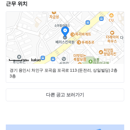
근무 위치
4. 리프레쉬 휴가 있음(소정의 휴가비 지원)
5. 간식비 100%지원(먹고 싶은걸로 고르세요)
6. 법정근로연차 준수(쉴때는 쉽시다!)
7. 직원실 별도 호실/프라이빗 환경(1인탈의실/수면실 구비)
8. 가족 및 지인 진료비 지원(부끄럽지 않은 진료 자신합니
다)
9. 내부교육 및 외부세미나 지원(끊임없는 역량 개발로 경쟁
력을 키우세요!)
10. 정기적 미식탐방(원하는분만, 대식가 환영합니다)
50m
경기 용인시 처인구 포곡읍 포곡로 113 (둔전리, 상일빌딩)
2층
3층
다른 공고 보러가기