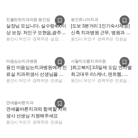
진플란트치과의원 용인점
용인쥬니어치과
실장님 모십니다. 실수령450이
[도보 3분거리 1인기숙사제공]
상 보장. 처인구 모현읍,광주시
신축 치과병원 근무, 병원과 함
오포읍
용인시 처인구
·
경력무관
·
실장, 총괄실장
께 성장하실 직원을 찾습니다
용인시 처인구
·
경력무관
·
진료실
마음심는치과병원
서울차오름치과의원
용인 마음심는치과병원에서 진
[최고복지] 3.5일제 도입 연차별
료실 치과위생사 선생님을 모
최고대우 //스캐너, 덴트웹, 데
십니다.
용인시 처인구
·
경력무관
·
진료실, 수술실
스크역량 우대
용인시 처인구
·
경력무관
·
진료실, 진료팀장, 데스크, 보험청구, 상담, 실장, 총괄실장
연세올바른치과
연세올바른치과와 함께할 치위
생사 선생님 지원해주세요
용인시 처인구
·
경력무관
·
진료실