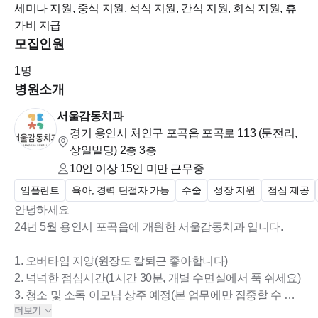
세미나 지원, 중식 지원, 석식 지원, 간식 지원, 회식 지원, 휴
가비 지급
모집인원
1
명
병원소개
서울감동치과
경기 용인시 처인구 포곡읍 포곡로 113 (둔전리,
상일빌딩)
2층 3층
10인 이상 15인 미만
근무중
임플란트
육아, 경력 단절자 가능
수술
성장 지원
점심 제공
안녕하세요
24년 5월 용인시 포곡읍에 개원한 서울감동치과 입니다.
1. 오버타임 지양(원장도 칼퇴근 좋아합니다)
2. 넉넉한 점심시간(1시간 30분, 개별 수면실에서 푹 쉬세요)
3. 청소 및 소독 이모님 상주 예정(본 업무에만 집중할 수 있
더보기
는 환경)