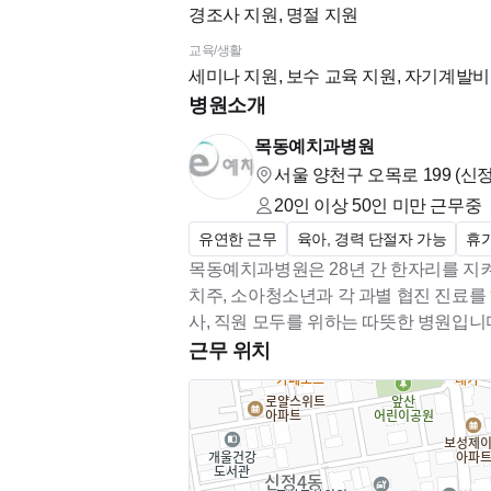
경조사 지원, 명절 지원
교육/생활
세미나 지원, 보수 교육 지원, 자기계발비 
병원소개
목동예치과병원
서울 양천구 오목로 199 (신
20인 이상 50인 미만
근무중
유연한 근무
육아, 경력 단절자 가능
휴
목동예치과병원은 28년 간 한자리를 지켜온
치주, 소아청소년과 각 과별 협진 진료를
사, 직원 모두를 위하는 따뜻한 병원입니
근무 위치