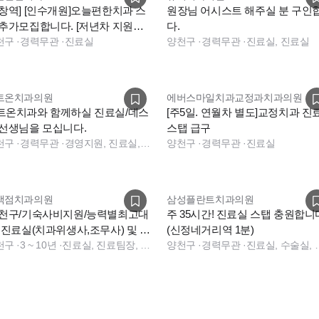
염창역] [인수개원]오늘편한치과 스
원장님 어시스트 해주실 분 구인
 추가모집합니다. [저년차 지원가
다.
천구
·
경력무관
·
진료실
양천구
·
경력무관
·
진료실, 진료실
트온치과의원
에버스마일치과교정과치과의원
트온치과와 함께하실 진료실/데스
[주5일. 연월차 별도]교정치과 진
 선생님을 모십니다.
스탭 급구
천구
·
경력무관
·
경영지원, 진료실, 보험청구, 데스크, 상담, 소독실, 수술실
양천구
·
경력무관
·
진료실
백점치과의원
삼성플란트치과의원
양천구/기숙사비지원/능력별최고대
주 35시간! 진료실 스탭 충원합니
] 진료실(치과위생사,조무사) 및 데
(신정네거리역 1분)
크(경력직) 모집
천구
·
3 ~ 10년
·
진료실, 진료팀장, 데스크, 진료실, 데스크, 데스크, 전화응대(CS)
양천구
·
경력무관
·
진료실, 