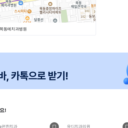
목동예치과병원
요!
늘편한치과
유디치과의원