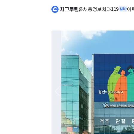
홈
채용정보
치과119
알바
이