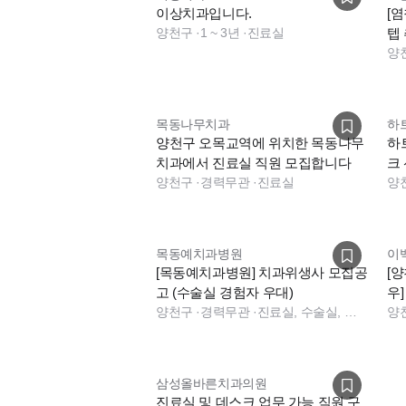
이상치과입니다.
[
양천구
·
1 ~ 3년
·
진료실
텝
능]
양
목동나무치과
하
양천구 오목교역에 위치한 목동나무
하
치과에서 진료실 직원 모집합니다
크
양천구
·
경력무관
·
진료실
양
목동예치과병원
이
[목동예치과병원] 치과위생사 모집공
[
고 (수술실 경험자 우대)
우
양천구
·
경력무관
·
진료실, 수술실, 수술실, 진료실
스
양
삼성올바른치과의원
진료실 및 데스크 업무 가능 직원 구