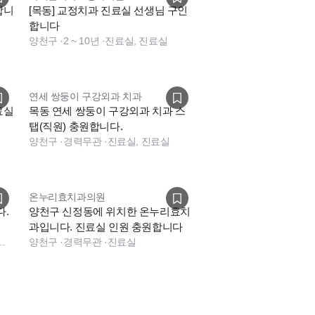
합니
[목동] 교정치과 진료실 선생님 구인
합니다
양천구
·
2 ~ 10년
·
진료실, 진료실
연세 쌍둥이 구강외과 치과
료실
목동 연세 쌍둥이 구강외과 치과 스
탭(직원) 충원합니다.
양천구
·
경력무관
·
진료실, 진료실
온누리효치과의원
다.
양천구 신정동에 위치한 온누리효치
과입니다. 진료실 인원 충원합니다
수술실, 진료실
양천구
·
경력무관
·
진료실