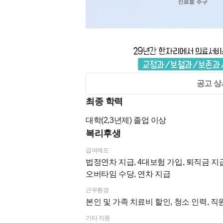
공고 상
최종 학력
대학(2,3년제)
졸업 이상
복리후생
급여제도
법정연차 지급, 4대보험 가입, 퇴직금 지급
오버타임 수당, 연차 지급
근무환경
본인 및 가족 치료비 할인, 청소 인력, 
기타 지원