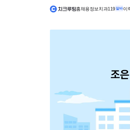
홈
채용정보
치과119
알바
이