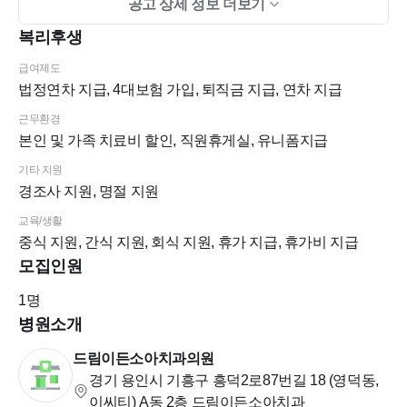
공고 상세 정보 더보기
-직원휴게실에 커피머신, 제빙기 구비
복리후생
-개인 캐비닛 제공
급여제도
법정연차 지급, 4대보험 가입, 퇴직금 지급, 연차 지급
-유니폼/근무화 지원
근무환경
본인 및 가족 치료비 할인, 직원휴게실, 유니폼지급
-경조사비, 휴가비, 명절 상여금 지원
기타 지원
경조사 지원, 명절 지원
-가족/지인할인 적용
교육/생활
중식 지원, 간식 지원, 회식 지원, 휴가 지급, 휴가비 지급
소아치과 특성 상 방학시즌을 제외한 평일 오전은 한가해서 업
모집인원
무 강도가 낮고 위임진료가 없습니다^^
초보자도 금방 배워서 적응 할 수 있는 편안한 근무 환경입니다
1
명
^^
병원소개
경력상관없이 편하게 지원해주세요^^
드림이든소아치과의원
경기 용인시 기흥구 흥덕2로87번길 18 (영덕동,
이씨티)
A동 2층 드림이든소아치과