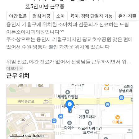
5인 미만
근무중
야간 없음
점심 제공
소아
육아, 경력 단절자 가능
휴가 지원
용인시 기흥구에 위치한 소아치과 전문의가 진료하는 드림
이든소아치과의원입니다^^
주소상으로는 용인시 기흥구이지만 광교호수공원 맞은 편에
있어서 수원 영통과 훨씬 가까운 위치에 있습니다
위임 진료, 야간 진료가 없어서 선생님들 근무하시면서 워라
더보기
밸 좋은 치과입니다!
근무 위치
소아치과 특성상 방학시즌이나 토요일 제외 환자예약이 많
지 않아 여유롭게 배우면서 근무 가능하십니다
직원 간 분위기도 좋고, 원장님도 젊고 성격 좋으셔서 직원들
과 잘 소통해주십니다^^
50m