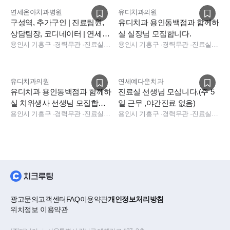
연세온아치과병원
유디치과의원
구성역, 추가구인 | 진료팀원,
유디치과 용인동백점과 함께하
상담팀장, 코디네이터 | 연세온
실 실장님 모집합니다.
아치과병원에서 함께해요
용인시 기흥구
·
경력무관
·
진료실, 상담, 데스크, 보험청구
용인시 기흥구
·
경력무관
·
진료실, 데스크, 보험청구, 상담, 실장, 총괄실장
유디치과의원
연세예다운치과
유디치과 용인동백점과 함께하
진료실 선생님 모십니다.(주 5
실 치위생사 선생님 모집합니
일 근무 ,야간진료 없음)
다
용인시 기흥구
·
경력무관
·
진료실, 데스크, 보험청구, 상담
용인시 기흥구
·
경력무관
·
진료실, 진료실
광고문의
고객센터
FAQ
이용약관
개인정보처리방침
위치정보 이용약관