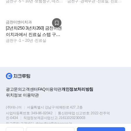
른치과에서 진료실 팀장님 구
금천구
·
5 ~ 10년
·
보험청구, 데스크, 진료실
규치과,인센티브
금천구
·
경력무관
·
진료실, 진료팀장, 데스크, 실장, 소독실, 진료실, 데스크, 상담, 실장, 소독실
인합니다.
금천이엔이치과
[2년차250 3년차260] 금천이엔
이치과에서 진료실 스텝 구인
합니다.
금천구
·
1 ~ 20년
·
진료실
광고문의
고객센터
FAQ
이용약관
개인정보처리방침
위치정보 이용약관
(주)데니어
|
서울특별시 강남구 테헤란로 427, 2층
사업자등록번호:
349-86-02042
|
통신판매업 신고번호:
2022-전주덕
진-0434
|
직업정보제공사업신고:
J1611020230003
치크루팅 고객센터
chicruiting@deneer.co.kr