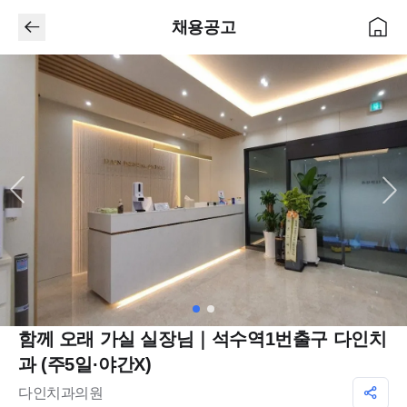
채용공고
함께 오래 가실 실장님｜석수역1번출구 다인치
과 (주5일·야간X)
다인치과의원