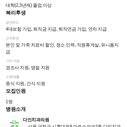
대학(2,3년제)
졸업 이상
복리후생
급여제도
4대보험 가입, 퇴직금 지급, 퇴직연금 가입, 연차 지급
근무환경
본인 및 가족 치료비 할인, 청소 인력, 직원휴게실, 유니폼지
급
기타 지원
경조사 지원, 명절 지원
교육/생활
중식 지원, 간식 지원
모집인원
1
명
병원소개
다인치과의원
서울 금천구 시흥대로8 아르스파크2층 다인치과